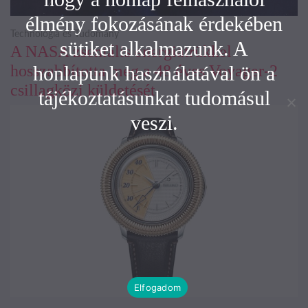
élmény fokozásának érdekében
Technológia és Tudomány
sütiket alkalmazunk. A
A NASA zseniális energiatrükkel
hosszabbította meg a 48 éves Voyager-2
honlapunk használatával ön a
csillagközi küldetését
tájékoztatásunkat tudomásul
veszi.
Elfogadom