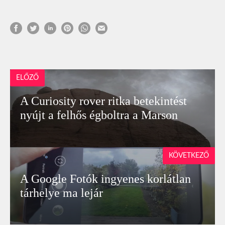
ELŐZŐ
A Curiosity rover ritka betekintést
nyújt a felhős égboltra a Marson
KÖVETKEZŐ
A Google Fotók ingyenes korlátlan
tárhelye ma lejár