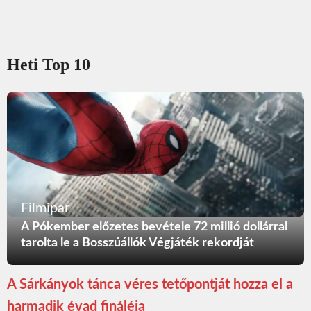
Heti Top 10
Filmipar
A Pókember előzetes bevétele 72 millió dollárral
tarolta le a Bosszúállók Végjáték rekordját
A Sárkányok tánca véres tetőpontját hozza el a
harmadik évad fináléja