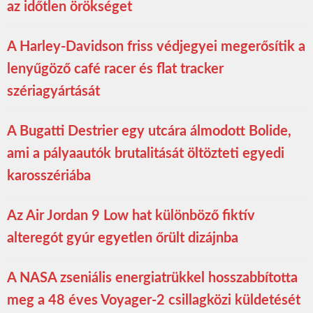
az időtlen örökséget
A Harley-Davidson friss védjegyei megerősítik a
lenyűgöző café racer és flat tracker
szériagyártását
A Bugatti Destrier egy utcára álmodott Bolide,
ami a pályaautók brutalitását öltözteti egyedi
karosszériába
Az Air Jordan 9 Low hat különböző fiktív
alteregót gyúr egyetlen őrült dizájnba
A NASA zseniális energiatrükkel hosszabbította
meg a 48 éves Voyager-2 csillagközi küldetését