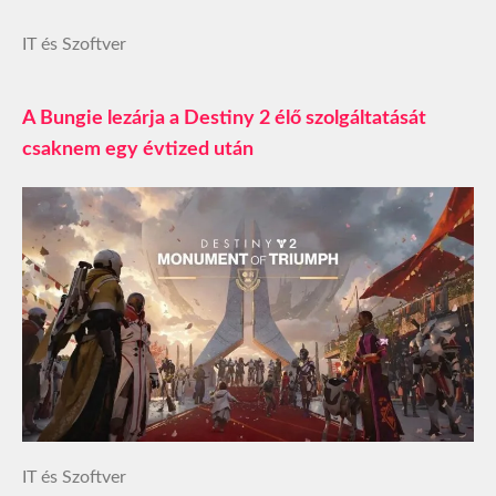
IT és Szoftver
A Bungie lezárja a Destiny 2 élő szolgáltatását
csaknem egy évtized után
IT és Szoftver