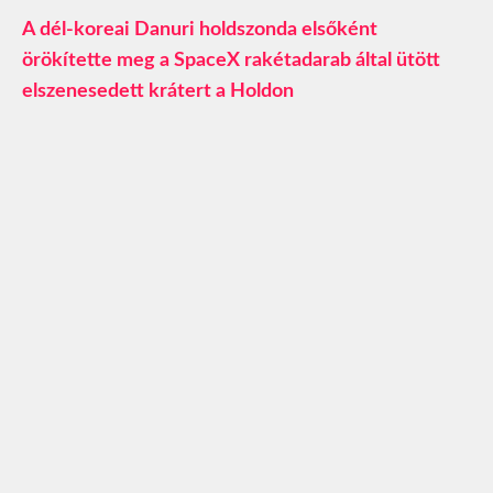
A dél-koreai Danuri holdszonda elsőként
örökítette meg a SpaceX rakétadarab által ütött
elszenesedett krátert a Holdon