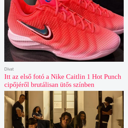
Divat
Itt az első fotó a Nike Caitlin 1 Hot Punch
cipőjéről brutálisan ütős színben