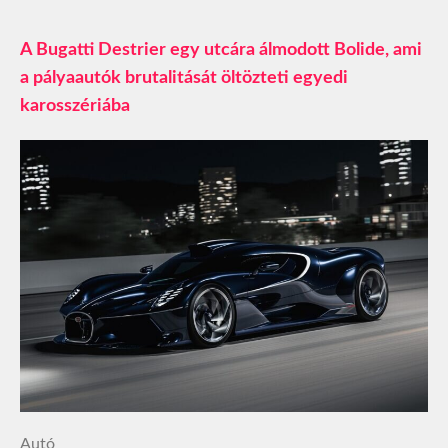
A Bugatti Destrier egy utcára álmodott Bolide, ami
a pályaautók brutalitását öltözteti egyedi
karosszériába
Autó