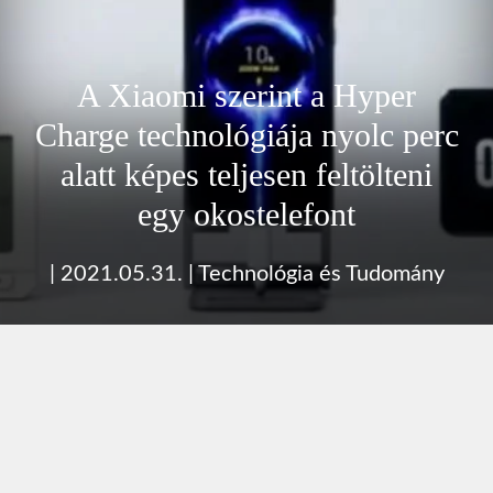
A Xiaomi szerint a Hyper
Charge technológiája nyolc perc
alatt képes teljesen feltölteni
egy okostelefont
|
2021.05.31.
|
Technológia és Tudomány