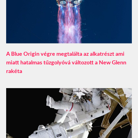
A Blue Origin végre megtalálta az alkatrészt ami
miatt hatalmas tűzgolyóvá változott a New Glenn
rakéta