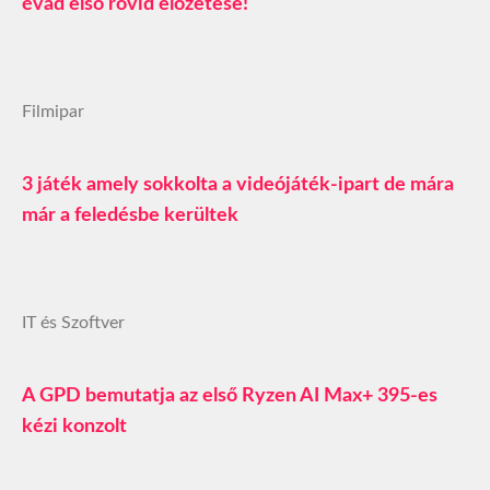
évad első rövid előzetese!
Filmipar
3 játék amely sokkolta a videójáték-ipart de mára
már a feledésbe kerültek
IT és Szoftver
A GPD bemutatja az első Ryzen AI Max+ 395-es
kézi konzolt