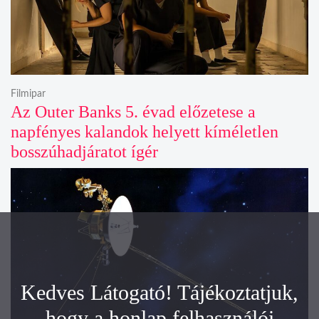
Filmipar
Az Outer Banks 5. évad előzetese a
napfényes kalandok helyett kíméletlen
bosszúhadjáratot ígér
Kedves Látogató! Tájékoztatjuk,
hogy a honlap felhasználói