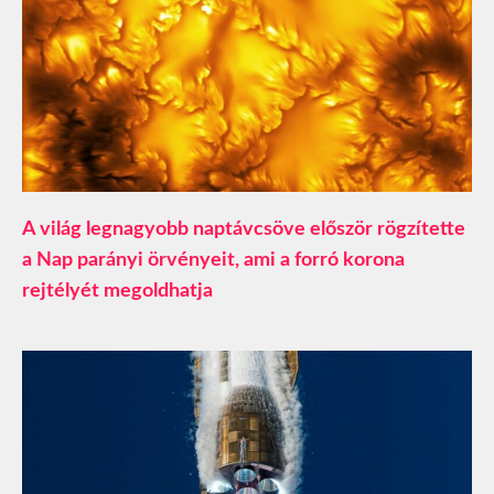
A világ legnagyobb naptávcsöve először rögzítette
a Nap parányi örvényeit, ami a forró korona
rejtélyét megoldhatja