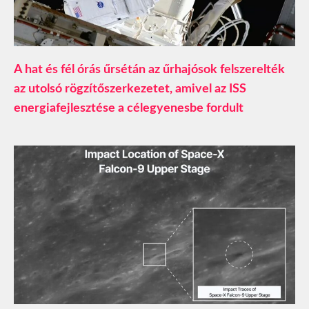
A hat és fél órás űrsétán az űrhajósok felszerelték
az utolsó rögzítőszerkezetet, amivel az ISS
energiafejlesztése a célegyenesbe fordult