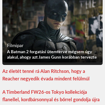
Filmipar
A Batman 2 forgatási ütemterve mégsem úgy
alakul, ahogy azt James Gunn korábban tervezte
Az életét tenné rá Alan Ritchson, hogy a
Reacher negyedik évada mindent felülmúl
A Timberland FW26-os Tokyo kollekciója
flanellel, kordbársonnyal és bőrrel gondolja újra