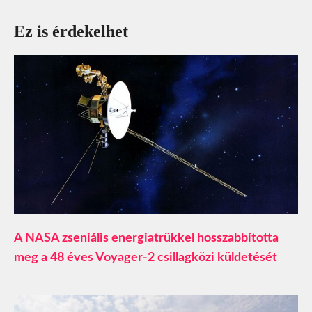
Ez is érdekelhet
A NASA zseniális energiatrükkel hosszabbította
meg a 48 éves Voyager-2 csillagközi küldetését