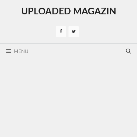
Kilépés
UPLOADED MAGAZIN
a
tartalomba
MENÜ