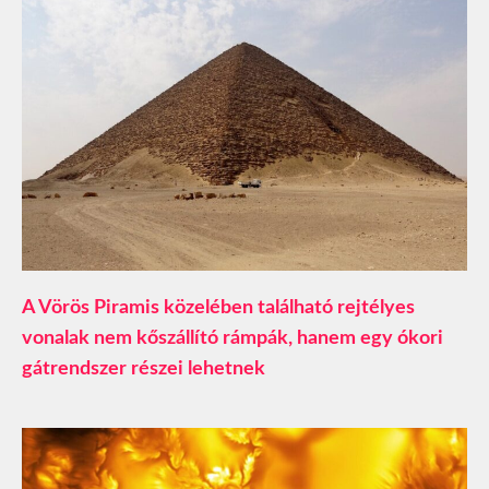
A Vörös Piramis közelében található rejtélyes
vonalak nem kőszállító rámpák, hanem egy ókori
gátrendszer részei lehetnek