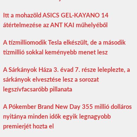
Itt a mohazöld ASICS GEL-KAYANO 14
átértelmezése az ANT KAI műhelyéből
A tízmilliomodik Tesla elkészült, de a második
tízmillió sokkal keményebb menet lesz
A Sárkányok Háza 3. évad 7. része leleplezte, a
sárkányok elvesztése lesz a sorozat
legszívfacsaróbb pillanata
A Pókember Brand New Day 355 millió dolláros
nyitánya minden idők egyik legnagyobb
premierjét hozta el