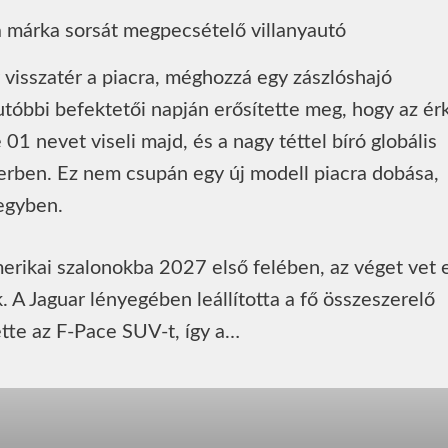
y visszatér a piacra, méghozzá egy zászlóshajó
utóbbi befektetői napján erősítette meg, hogy az ér
01 nevet viseli majd, és a nagy téttel bíró globális
rben. Ez nem csupán egy új modell piacra dobása,
egyben.
erikai szalonokba 2027 első felében, az véget vet 
 A Jaguar lényegében leállította a fő összeszerelő
tte az F-Pace SUV-t, így a…