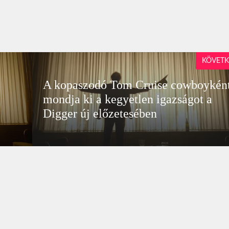
KÖVETK
A kopaszodó Tom Cruise cowboykén
mondja ki a kegyetlen igazságot a
Digger új előzetesében