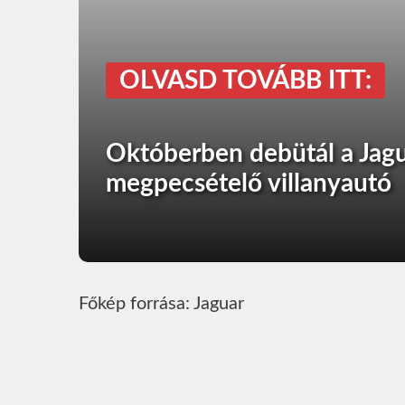
OLVASD TOVÁBB ITT:
Októberben debütál a Jagu
megpecsételő villanyautó
Főkép forrása: Jaguar