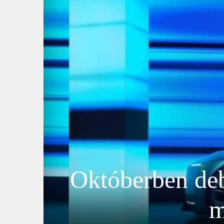
Októberben deb
m