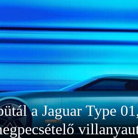
ütál a Jaguar Type 01,
egpecsételő villanyau