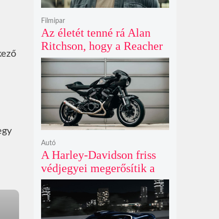
Filmipar
Az életét tenné rá Alan
Ritchson, hogy a Reacher
kező
negyedik évada mindent
felülmúl
egy
Autó
A Harley-Davidson friss
védjegyei megerősítik a
lenyűgöző café racer és
flat tracker szériagyártását