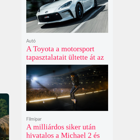
Autó
A Toyota a motorsport
tapasztalatait ültette át az
új GR86 vezethetőségébe
és biztonságába
Filmipar
A milliárdos siker után
hivatalos a Michael 2 és