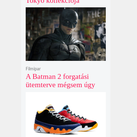
Tokyo kollekciója
flanellel, kordbársonnyal
és bőrrel gondolja újra az
időtlen örökséget
Filmipar
A Batman 2 forgatási
ütemterve mégsem úgy
alakul, ahogy azt James
Gunn korábban tervezte