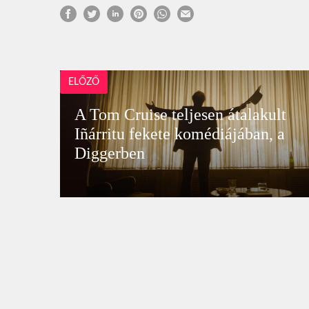
ELŐZŐ
A Tom Cruise teljesen átalakult
Iñárritu fekete komédiájában, a
Diggerben