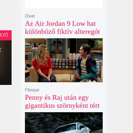
Divat
Az Air Jordan 9 Low hat
különböző fiktív alteregót
EZŐ
gyúr egyetlen őrült
dizájnba
t
Filmipar
Penny és Raj után egy
gigantikus szörnyként tért
vissza valaki az
Agymenők legújabb spin-
offjában