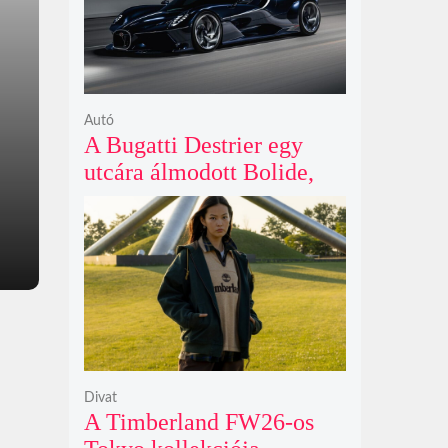
Autó
A Bugatti Destrier egy
utcára álmodott Bolide,
ami a pályaautók
brutalitását öltözteti
egyedi karosszériába
Divat
A Timberland FW26-os