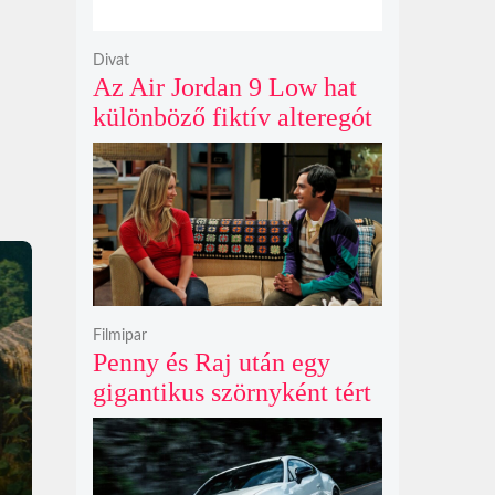
Divat
Az Air Jordan 9 Low hat
különböző fiktív alteregót
gyúr egyetlen őrült
dizájnba
Filmipar
Penny és Raj után egy
gigantikus szörnyként tért
vissza valaki az
Agymenők legújabb spin-
offjában