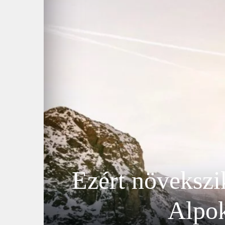
Ezért növekszi
Alpok