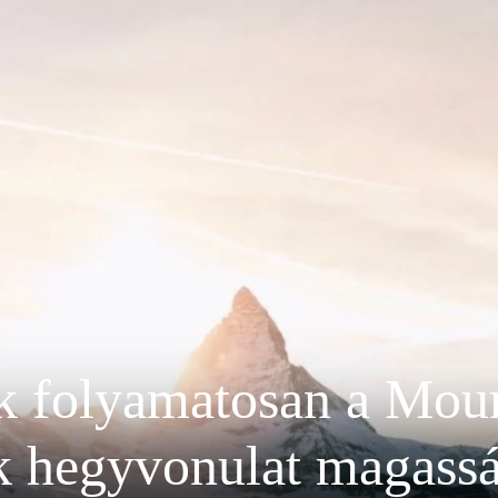
k folyamatosan a Moun
 hegyvonulat magassá