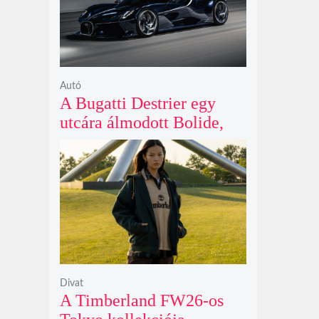
Autó
A Bugatti Destrier egy
utcára álmodott Bolide,
ami a pályaautók
brutalitását öltözteti
egyedi karosszériába
Divat
A Timberland FW26-os