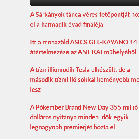
A Sárkányok tánca véres tetőpontját ho
el a harmadik évad fináléja
Itt a mohazöld ASICS GEL-KAYANO 14
átértelmezése az ANT KAI műhelyéből
A tízmilliomodik Tesla elkészült, de a
második tízmillió sokkal keményebb m
lesz
A Pókember Brand New Day 355 millió
dolláros nyitánya minden idők egyik
legnagyobb premierjét hozta el