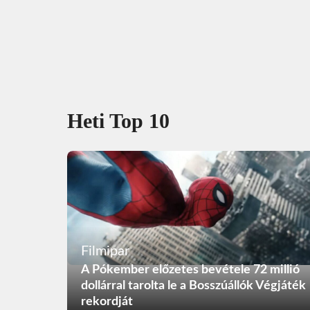
Heti Top 10
Filmipar
A Pókember előzetes bevétele 72 millió
dollárral tarolta le a Bosszúállók Végjáték
rekordját