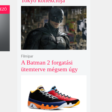
Tokyo kollekciója
flanellel, kordbársonnyal
EZŐ
és bőrrel gondolja újra az
időtlen örökséget
Filmipar
A Batman 2 forgatási
ütemterve mégsem úgy
alakul, ahogy azt James
Gunn korábban tervezte