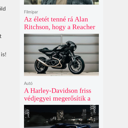
öld
Filmipar
Az életét tenné rá Alan
Ritchson, hogy a Reacher
negyedik évada mindent
t
felülmúl
is!
Autó
A Harley-Davidson friss
védjegyei megerősítik a
lenyűgöző café racer és
flat tracker szériagyártását