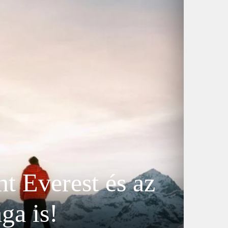
t Everest és az
ga is!