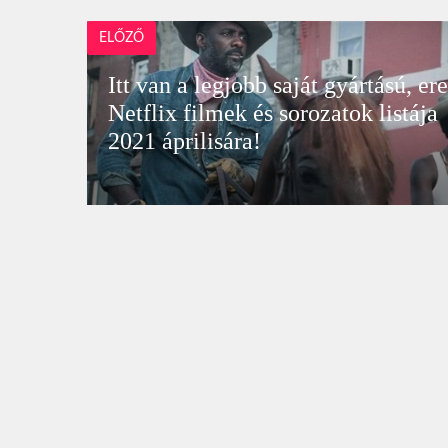
ELŐZŐ
Itt van a legjobb saját gyártású, er
Netflix filmek és sorozatok listája
2021 áprilisára!