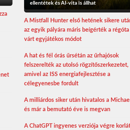
ellentétek és AI-vita is állhat
zza
A Mistfall Hunter első hetének sikere utá
az egyik pályára máris beígérték a régóta
várt egyjátékos módot
A hat és fél órás űrsétán az űrhajósok
felszerelték az utolsó rögzítőszerkezetet,
amivel az ISS energiafejlesztése a
enet
célegyenesbe fordult
A milliárdos siker után hivatalos a Michae
és már a bemutató éve is megvan
A ChatGPT ingyenes verziója végre korlá