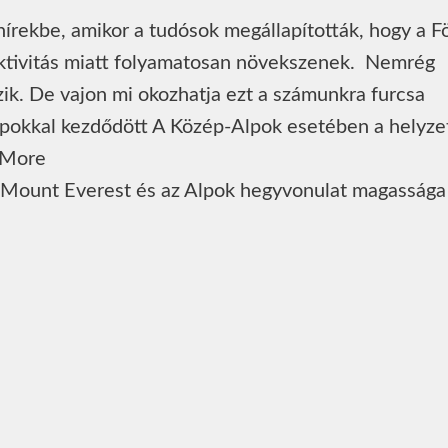
hírekbe, amikor a tudósok megállapították, hogy a F
 aktivitás miatt folyamatosan növekszenek. Nemrég
zik. De vajon mi okozhatja ezt a számunkra furcsa
Alpokkal kezdődött A Közép-Alpok esetében a helyze
 More
 Mount Everest és az Alpok hegyvonulat magassága 