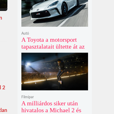
n
Autó
A Toyota a motorsport
tapasztalatait ültette át az
új GR86 vezethetőségébe
és biztonságába
l 2
Filmipar
A milliárdos siker után
hivatalos a Michael 2 és
tlan