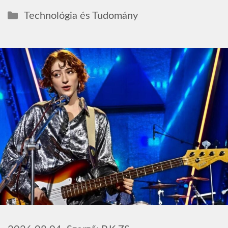
Kategória
Technológia és Tudomány