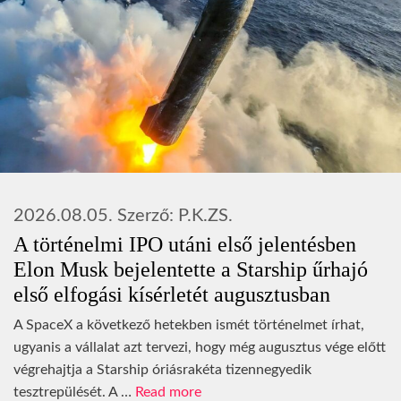
2026.08.05.
Szerző:
P.K.ZS.
A történelmi IPO utáni első jelentésben
Elon Musk bejelentette a Starship űrhajó
első elfogási kísérletét augusztusban
A SpaceX a következő hetekben ismét történelmet írhat,
ugyanis a vállalat azt tervezi, hogy még augusztus vége előtt
végrehajtja a Starship óriásrakéta tizennegyedik
tesztrepülését. A …
Read more