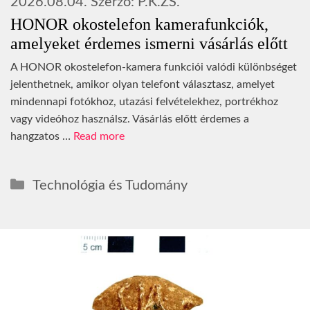
2026.08.04.
Szerző:
P.K.ZS.
HONOR okostelefon kamerafunkciók,
amelyeket érdemes ismerni vásárlás előtt
A HONOR okostelefon-kamera funkciói valódi különbséget
jelenthetnek, amikor olyan telefont választasz, amelyet
mindennapi fotókhoz, utazási felvételekhez, portrékhoz
vagy videóhoz használsz. Vásárlás előtt érdemes a
hangzatos …
Read more
Kategória
Technológia és Tudomány