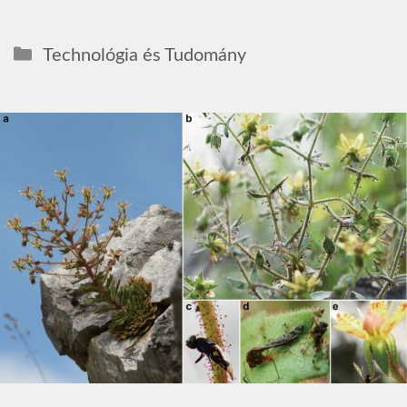
Kategória
Technológia és Tudomány