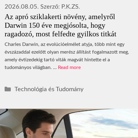
2026.08.05.
Szerző:
P.K.ZS.
Az apró sziklakerti növény, amelyről
Darwin 150 éve megjósolta, hogy
ragadozó, most felfedte gyilkos titkát
Charles Darwin, az evolúcióelmélet atyja, több mint egy
évszázaddal ezelőtt olyan merész állítást fogalmazott meg,
amely évtizedekig tartó viták magvát hintette el a
tudományos világban. …
Read more
Kategória
Technológia és Tudomány