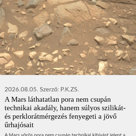
2026.08.05.
Szerző:
P.K.ZS.
A Mars láthatatlan pora nem csupán
technikai akadály, hanem súlyos szilikát-
és perklorátmérgezés fenyegeti a jövő
űrhajósait
A Mars vörös pora nem csupán technikai kihívást jelent a