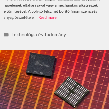
napelemek eltakarásával vagy a mechanikus alkatrészek
eltömítésével. A bolygó felszínét borító finom szemcsés
anyag összetétele …
Read more
Kategória
Technológia és Tudomány