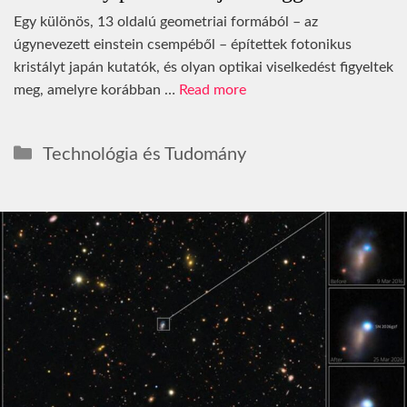
Egy különös, 13 oldalú geometriai formából – az
úgynevezett einstein csempéből – építettek fotonikus
kristályt japán kutatók, és olyan optikai viselkedést figyeltek
meg, amelyre korábban …
Read more
Kategória
Technológia és Tudomány