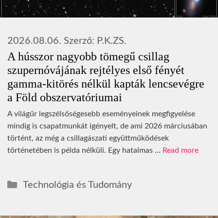
2026.08.06.
Szerző:
P.K.ZS.
A hússzor nagyobb tömegű csillag
szupernóvájának rejtélyes első fényét
gamma-kitörés nélkül kapták lencsevégre
a Föld obszervatóriumai
A világűr legszélsőségesebb eseményeinek megfigyelése
mindig is csapatmunkát igényelt, de ami 2026 márciusában
történt, az még a csillagászati együttműködések
történetében is példa nélküli. Egy hatalmas …
Read more
Kategória
Technológia és Tudomány