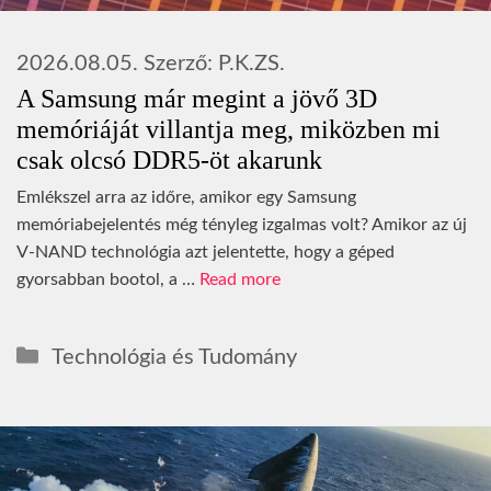
2026.08.05.
Szerző:
P.K.ZS.
A Samsung már megint a jövő 3D
memóriáját villantja meg, miközben mi
csak olcsó DDR5-öt akarunk
Emlékszel arra az időre, amikor egy Samsung
memóriabejelentés még tényleg izgalmas volt? Amikor az új
V-NAND technológia azt jelentette, hogy a géped
gyorsabban bootol, a …
Read more
Kategória
Technológia és Tudomány