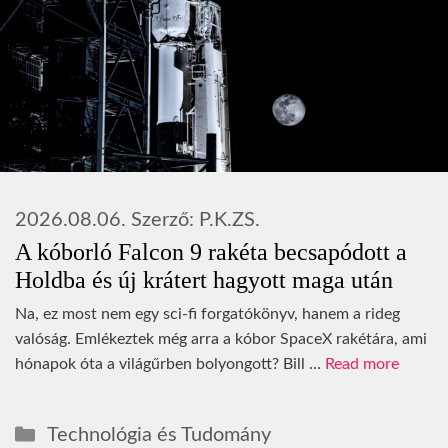
2026.08.06.
Szerző:
P.K.ZS.
A kóborló Falcon 9 rakéta becsapódott a
Holdba és új krátert hagyott maga után
Na, ez most nem egy sci-fi forgatókönyv, hanem a rideg
valóság. Emlékeztek még arra a kóbor SpaceX rakétára, ami
hónapok óta a világűrben bolyongott? Bill …
Read more
Kategória
Technológia és Tudomány