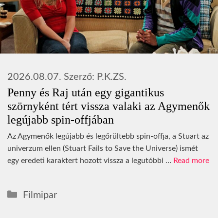
2026.08.07.
Szerző:
P.K.ZS.
Penny és Raj után egy gigantikus
szörnyként tért vissza valaki az Agymenők
legújabb spin-offjában
Az Agymenők legújabb és legőrültebb spin-offja, a Stuart az
univerzum ellen (Stuart Fails to Save the Universe) ismét
egy eredeti karaktert hozott vissza a legutóbbi …
Read more
Kategória
Filmipar