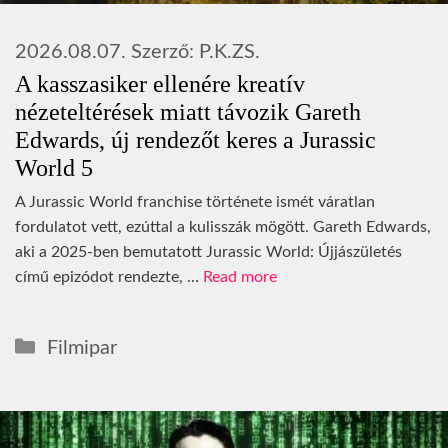
2026.08.07.
Szerző:
P.K.ZS.
A kasszasiker ellenére kreatív
nézeteltérések miatt távozik Gareth
Edwards, új rendezőt keres a Jurassic
World 5
A Jurassic World franchise története ismét váratlan
fordulatot vett, ezúttal a kulisszák mögött. Gareth Edwards,
aki a 2025-ben bemutatott Jurassic World: Újjászületés
című epizódot rendezte, …
Read more
Kategória
Filmipar