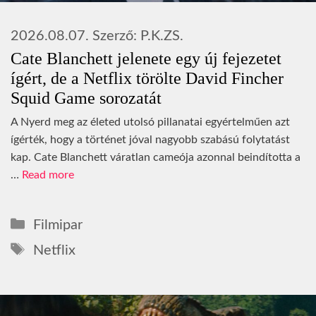
2026.08.07.
Szerző:
P.K.ZS.
Cate Blanchett jelenete egy új fejezetet
ígért, de a Netflix törölte David Fincher
Squid Game sorozatát
A Nyerd meg az életed utolsó pillanatai egyértelműen azt
ígérték, hogy a történet jóval nagyobb szabású folytatást
kap. Cate Blanchett váratlan cameója azonnal beindította a
…
Read more
Kategória
Filmipar
Címkék
Netflix