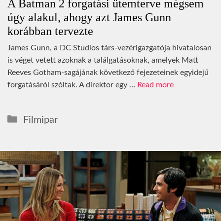
A Batman 2 forgatási ütemterve mégsem
úgy alakul, ahogy azt James Gunn
korábban tervezte
James Gunn, a DC Studios társ-vezérigazgatója hivatalosan
is véget vetett azoknak a találgatásoknak, amelyek Matt
Reeves Gotham-sagájának következő fejezeteinek egyidejű
forgatásáról szóltak. A direktor egy …
Read more
Kategória
Filmipar