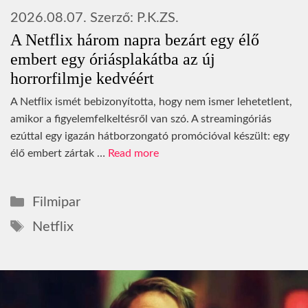
2026.08.07.
Szerző:
P.K.ZS.
A Netflix három napra bezárt egy élő
embert egy óriásplakátba az új
horrorfilmje kedvéért
A Netflix ismét bebizonyította, hogy nem ismer lehetetlent,
amikor a figyelemfelkeltésről van szó. A streamingóriás
ezúttal egy igazán hátborzongató promócióval készült: egy
élő embert zártak …
Read more
Kategória
Filmipar
Címkék
Netflix