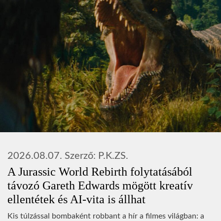
2026.08.07.
Szerző:
P.K.ZS.
A Jurassic World Rebirth folytatásából
távozó Gareth Edwards mögött kreatív
ellentétek és AI-vita is állhat
Kis túlzással bombaként robbant a hír a filmes világban: a