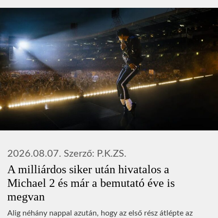
2026.08.07.
Szerző:
P.K.ZS.
A milliárdos siker után hivatalos a
Michael 2 és már a bemutató éve is
megvan
Alig néhány nappal azután, hogy az első rész átlépte az