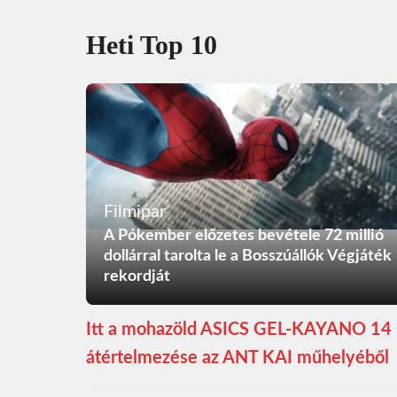
Heti Top 10
Filmipar
A Pókember előzetes bevétele 72 millió
dollárral tarolta le a Bosszúállók Végjáték
rekordját
Itt a mohazöld ASICS GEL-KAYANO 14
átértelmezése az ANT KAI műhelyéből