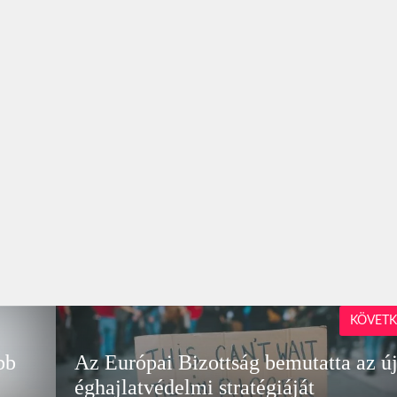
KÖVETK
bb
Az Európai Bizottság bemutatta az ú
éghajlatvédelmi stratégiáját