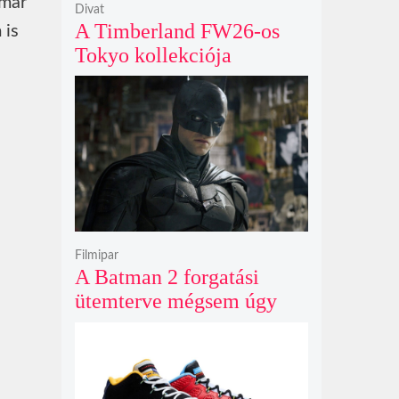
 már
Divat
A Timberland FW26-os
 is
Tokyo kollekciója
flanellel, kordbársonnyal
és bőrrel gondolja újra az
időtlen örökséget
Filmipar
A Batman 2 forgatási
ütemterve mégsem úgy
alakul, ahogy azt James
Gunn korábban tervezte