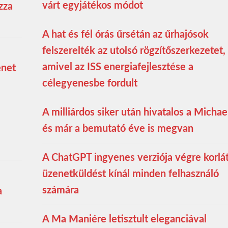
várt egyjátékos módot
zza
A hat és fél órás űrsétán az űrhajósok
felszerelték az utolsó rögzítőszerkezetet,
amivel az ISS energiafejlesztése a
enet
célegyenesbe fordult
A milliárdos siker után hivatalos a Michae
és már a bemutató éve is megvan
A ChatGPT ingyenes verziója végre korlá
üzenetküldést kínál minden felhasználó
számára
a
A Ma Maniére letisztult eleganciával