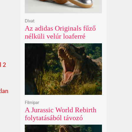
Divat
Az adidas Originals fűző
nélküli velúr loaferré
alakította a legendás
Handball Spezial modellt
l 2
tlan
Filmipar
A Jurassic World Rebirth
folytatásából távozó
Gareth Edwards mögött