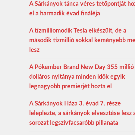
A Sárkányok tánca véres tetőpontját ho
el a harmadik évad fináléja
A tízmilliomodik Tesla elkészült, de a
második tízmillió sokkal keményebb m
lesz
A Pókember Brand New Day 355 millió
dolláros nyitánya minden idők egyik
legnagyobb premierjét hozta el
A Sárkányok Háza 3. évad 7. része
leleplezte, a sárkányok elvesztése lesz 
sorozat legszívfacsaróbb pillanata