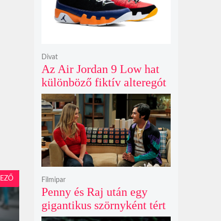
Divat
Az Air Jordan 9 Low hat
különböző fiktív alteregót
gyúr egyetlen őrült
dizájnba
EZŐ
Filmipar
Penny és Raj után egy
j
gigantikus szörnyként tért
vissza valaki az