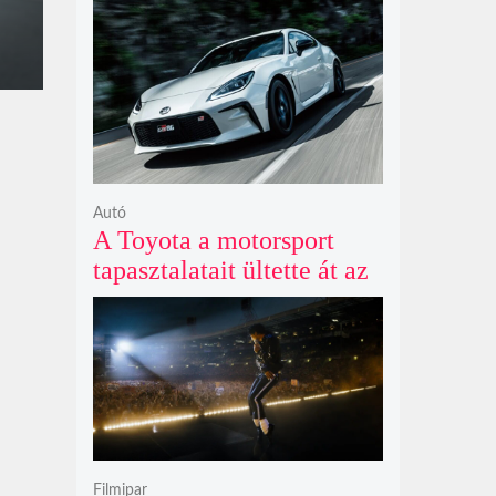
Agymenők legújabb spin-
offjában
Autó
A Toyota a motorsport
tapasztalatait ültette át az
új GR86 vezethetőségébe
és biztonságába
Filmipar