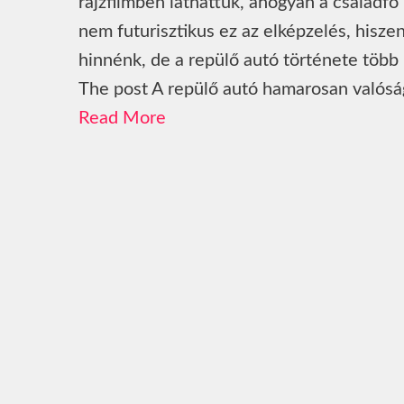
rajzfilmben láthattuk, ahogyan a családf
nem futurisztikus ez az elképzelés, hisz
hinnénk, de a repülő autó története több 
The post A repülő autó hamarosan valóság
Read More