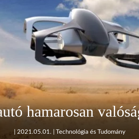
autó hamarosan valósá
|
2021.05.01.
|
Technológia és Tudomány