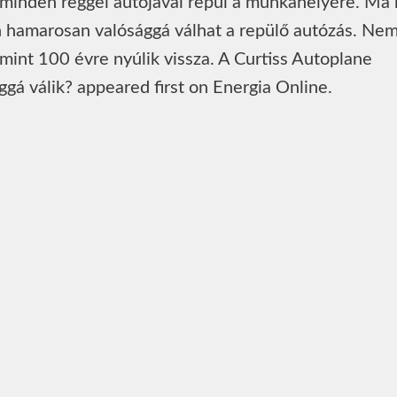
ő minden reggel autójával repül a munkahelyére. Ma
en hamarosan valósággá válhat a repülő autózás. Nem
mint 100 évre nyúlik vissza. A Curtiss Autoplane
gá válik? appeared first on Energia Online.