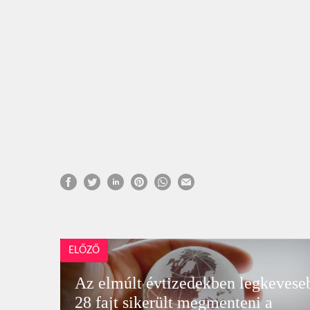
ELŐZŐ
Az elmúlt évtizedekben legkevese
28 fajt sikerült megmenteni a