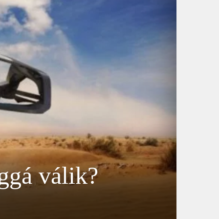
ggá válik?