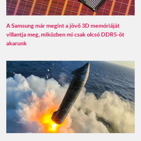
A Samsung már megint a jövő 3D memóriáját
villantja meg, miközben mi csak olcsó DDR5-öt
akarunk