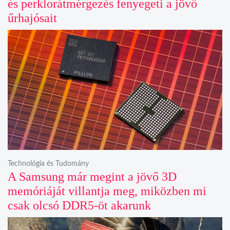
és perklorátmérgezés fenyegeti a jövő
űrhajósait
Technológia és Tudomány
A Samsung már megint a jövő 3D
memóriáját villantja meg, miközben mi
csak olcsó DDR5-öt akarunk