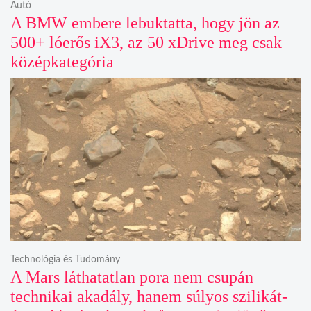
Autó
A BMW embere lebuktatta, hogy jön az
500+ lóerős iX3, az 50 xDrive meg csak
középkategória
Technológia és Tudomány
A Mars láthatatlan pora nem csupán
technikai akadály, hanem súlyos szilikát-