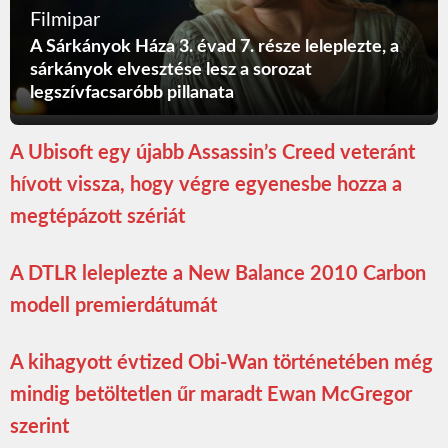
Filmipar
A Sárkányok Háza 3. évad 7. része leleplezte, a
sárkányok elvesztése lesz a sorozat
legszívfacsaróbb pillanata
A Ubisoft egy újabb Assassin’s Creed veteránt
hívott vissza, hogy végre egyenesbe hozza a
megtépázott szériát
A DTLR leleplezte a New Balance 2010 Carbon
modell premierdátumát
A kihagyott évtized Obi-Wan történetében még
mindig betöltetlen űr maradt Ewan McGregor
szerint