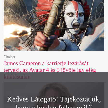
Filmipar
James Cameron a karrierje lezárását
tervezi, az Avatar 4 és 5 jövője így elég
kilátástalan
Kedves Látogató! Tájékoztatjuk,
hogy a honlap felhasználói