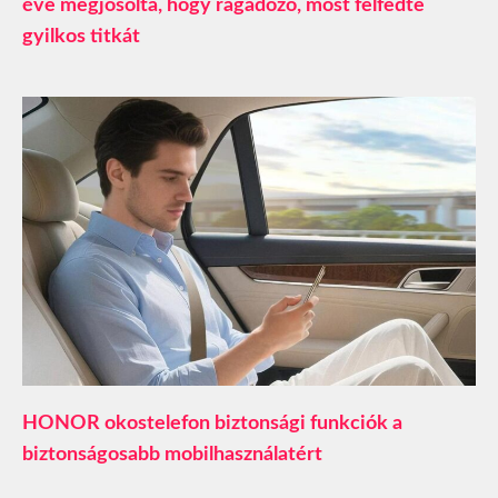
éve megjósolta, hogy ragadozó, most felfedte
gyilkos titkát
HONOR okostelefon biztonsági funkciók a
biztonságosabb mobilhasználatért