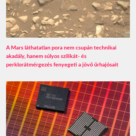
A Mars láthatatlan pora nem csupán technikai
akadály, hanem súlyos szilikát- és
perklorátmérgezés fenyegeti a jövő űrhajósait