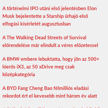
A történelmi IPO utáni első jelentésben Elon
Musk bejelentette a Starship űrhajó első
elfogási kísérletét augusztusban
A The Walking Dead Streets of Survival
előrendelése már elindult a véres előzetessel
A BMW embere lebuktatta, hogy jön az 500+
lóerős iX3, az 50 xDrive meg csak
középkategória
A BYD Fang Cheng Bao félmilliós eladási
rekordot ért el kevesebb mint három év alatt