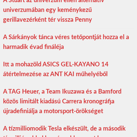
A Stuart az univerzum ellen alternatív
univerzumában egy keménykezű
gerillavezérként tér vissza Penny
A Sárkányok tánca véres tetőpontját hozza el a
harmadik évad fináléja
Itt a mohazöld ASICS GEL-KAYANO 14
átértelmezése az ANT KAI műhelyéből
A TAG Heuer, a Team Ikuzawa és a Bamford
közös limitált kiadású Carrera kronográfja
újradefiniálja a motorsport-örökséget
A tízmilliomodik Tesla elkészült, de a második