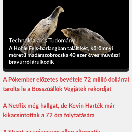
Technológia és Tudomány
A Hohle Fels-barlangban talált két, körömnyi
méretű madárszobrocska 40 ezer éves művészi
bravúrról árulkodik
A Pókember előzetes bevétele 72 millió dollárral
tarolta le a Bosszúállók Végjáték rekordját
A Netflix még hallgat, de Kevin Harték már
kikacsintottak a 72 óra folytatására