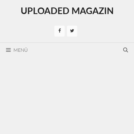
Kilépés
UPLOADED MAGAZIN
a
tartalomba
MENÜ