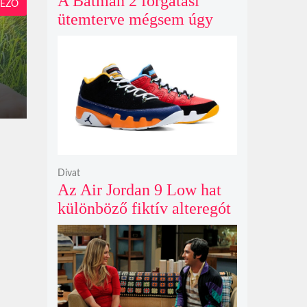
A Batman 2 forgatási
EZŐ
ütemterve mégsem úgy
alakul, ahogy azt James
Gunn korábban tervezte
Divat
Az Air Jordan 9 Low hat
különböző fiktív alteregót
gyúr egyetlen őrült
dizájnba