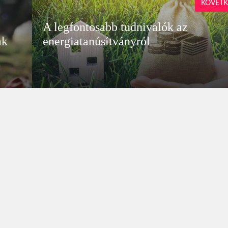
KÖVETK
A legfontosabb tudnivalók az
ak
energiatanúsítványról