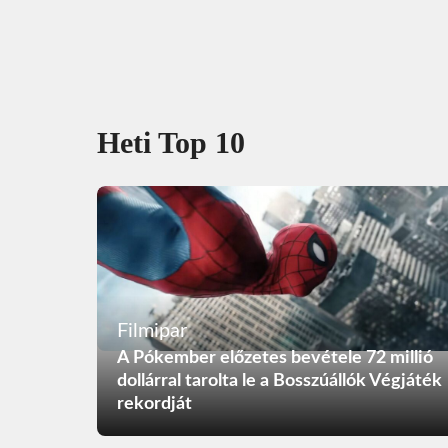
Heti Top 10
Filmipar
A Pókember előzetes bevétele 72 millió
dollárral tarolta le a Bosszúállók Végjáték
rekordját