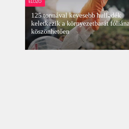
ELŐZŐ
125 tonnával kevesebb hulladék
keletkezik a környezetbarát fólián
köszönhetően