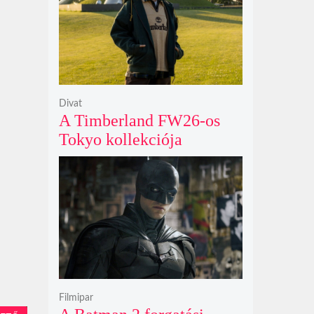
egyedi karosszériába
Divat
A Timberland FW26-os
Tokyo kollekciója
flanellel, kordbársonnyal
és bőrrel gondolja újra az
időtlen örökséget
Filmipar