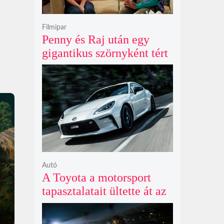
Filmipar
Penny és Raj után egy
gigantikus szörnyként tért
vissza valaki az
Agymenők legújabb spin-
offjában
Autó
A Toyota a motorsport
tapasztalatait ültette át az
új GR86 vezethetőségébe
és biztonságába