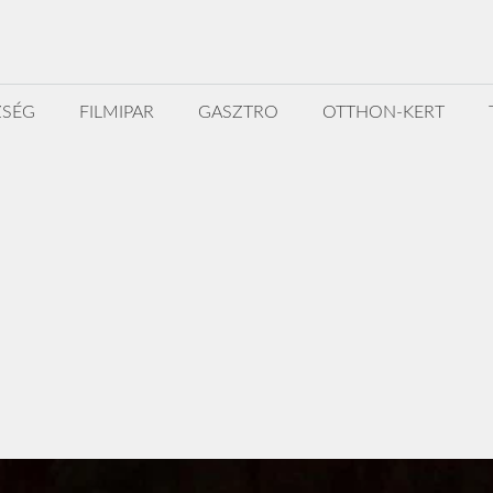
ZSÉG
FILMIPAR
GASZTRO
OTTHON-KERT