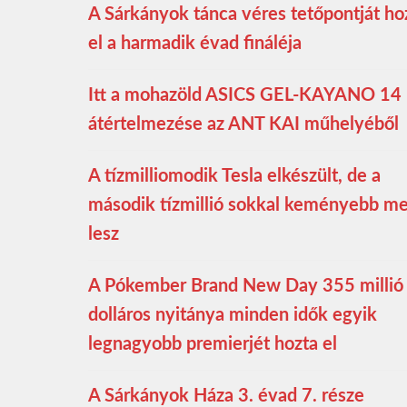
A Sárkányok tánca véres tetőpontját ho
el a harmadik évad fináléja
Itt a mohazöld ASICS GEL-KAYANO 14
átértelmezése az ANT KAI műhelyéből
A tízmilliomodik Tesla elkészült, de a
második tízmillió sokkal keményebb m
lesz
A Pókember Brand New Day 355 millió
dolláros nyitánya minden idők egyik
legnagyobb premierjét hozta el
A Sárkányok Háza 3. évad 7. része