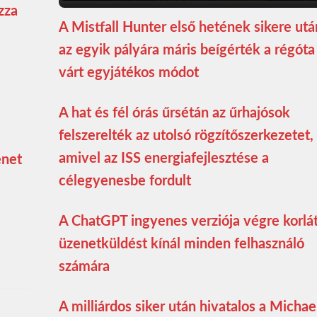
zza
A Mistfall Hunter első hetének sikere utá
az egyik pályára máris beígérték a régóta
várt egyjátékos módot
A hat és fél órás űrsétán az űrhajósok
felszerelték az utolsó rögzítőszerkezetet,
amivel az ISS energiafejlesztése a
enet
célegyenesbe fordult
A ChatGPT ingyenes verziója végre korlá
üzenetküldést kínál minden felhasználó
számára
A milliárdos siker után hivatalos a Michae