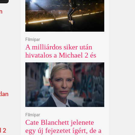
n
Filmipar
A milliárdos siker után
hivatalos a Michael 2 és
már a bemutató éve is
megvan
tlan
Filmipar
Cate Blanchett jelenete
egy új fejezetet ígért, de a
l 2