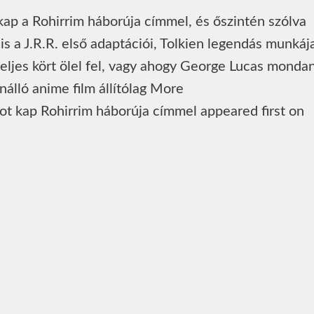
kap a Rohirrim háborúja címmel, és őszintén szólva
s a J.R.R. első adaptációi, Tolkien legendás munkáj
 teljes kört ölel fel, vagy ahogy George Lucas monda
nálló anime film állítólag More
ot kap Rohirrim háborúja címmel appeared first on