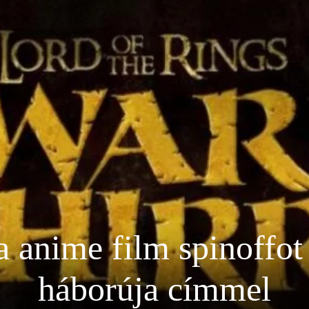
 anime film spinoffot
háborúja címmel