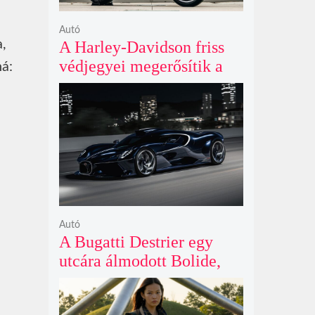
Autó
a,
A Harley-Davidson friss
védjegyei megerősítik a
ná:
lenyűgöző café racer és
flat tracker szériagyártását
Autó
A Bugatti Destrier egy
utcára álmodott Bolide,
ami a pályaautók
brutalitását öltözteti