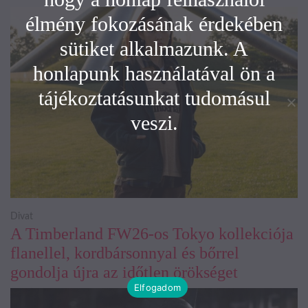
élmény fokozásának érdekében
sütiket alkalmazunk. A
honlapunk használatával ön a
tájékoztatásunkat tudomásul
veszi.
Divat
A Timberland FW26-os Tokyo kollekciója
flanellel, kordbársonnyal és bőrrel
gondolja újra az időtlen örökséget
Elfogadom