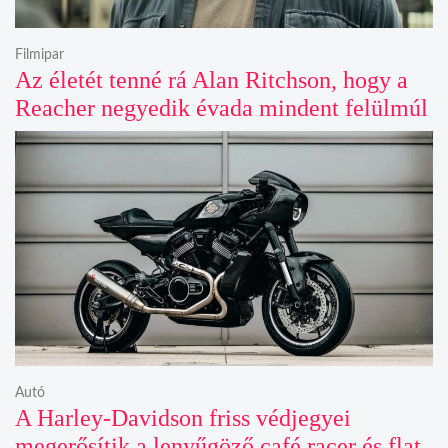
Filmipar
Az életét tenné rá Alan Ritchson, hogy a
Reacher negyedik évada mindent felülmúl
Autó
A Harley-Davidson friss védjegyei
megerősítik a lenyűgöző café racer és flat