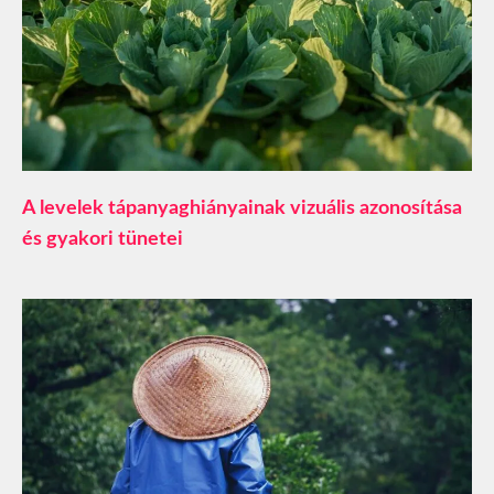
A levelek tápanyaghiányainak vizuális azonosítása
és gyakori tünetei