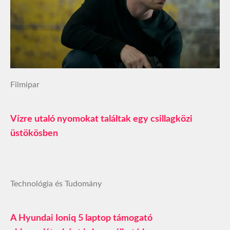
Filmipar
Vízre utaló nyomokat találtak egy csillagközi
üstökösben
Technológia és Tudomány
A Hyundai Ioniq 5 laptop támogató