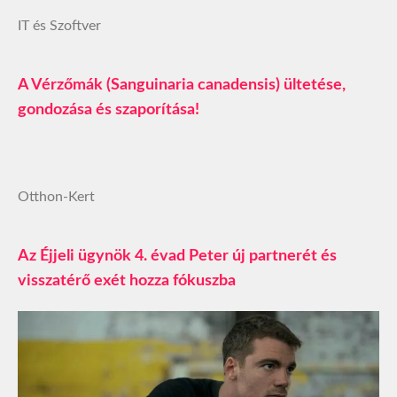
IT és Szoftver
A Vérzőmák (Sanguinaria canadensis) ültetése,
gondozása és szaporítása!
Otthon-Kert
Az Éjjeli ügynök 4. évad Peter új partnerét és
visszatérő exét hozza fókuszba