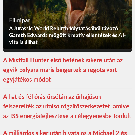
Filmipar
A Jurassic World Rebirth folytatásából távozó
Gareth Edwards mögött kreatív ellentétek és AI-
vita is állhat
A Mistfall Hunter első hetének sikere után az
egyik pályára máris beígérték a régóta várt
egyjátékos módot
A hat és fél órás űrsétán az űrhajósok
felszerelték az utolsó rögzítőszerkezetet, amivel
az ISS energiafejlesztése a célegyenesbe fordult
A milliárdos siker után hivatalos a Michael 2 és