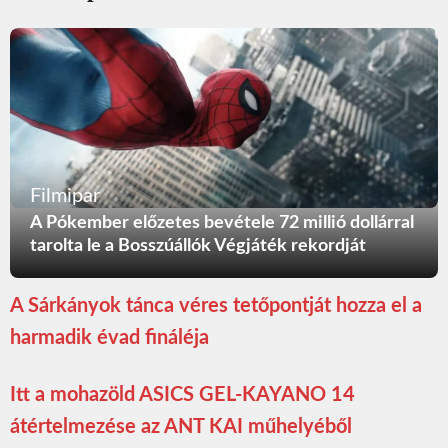
Filmipar
A Pókember előzetes bevétele 72 millió dollárral
tarolta le a Bosszúállók Végjáték rekordját
A Sárkányok tánca véres tetőpontját hozza el a
harmadik évad fináléja
Itt a mohazöld ASICS GEL-KAYANO 14
átértelmezése az ANT KAI műhelyéből