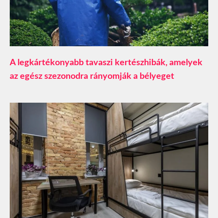
A legkártékonyabb tavaszi kertészhibák, amelyek
az egész szezonodra rányomják a bélyeget