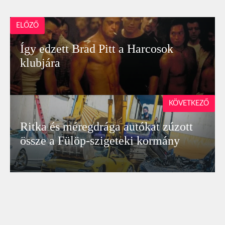
ELŐZŐ
Így edzett Brad Pitt a Harcosok
klubjára
KÖVETKEZŐ
Ritka és méregdrága autókat zúzott
össze a Fülöp-szigeteki kormány