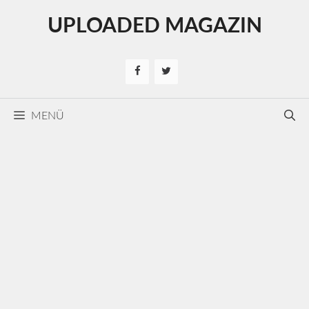
Kilépés
UPLOADED MAGAZIN
a
tartalomba
MENÜ