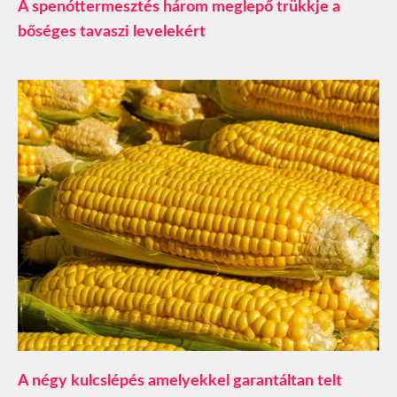
A spenóttermesztés három meglepő trükkje a
bőséges tavaszi levelekért
A négy kulcslépés amelyekkel garantáltan telt