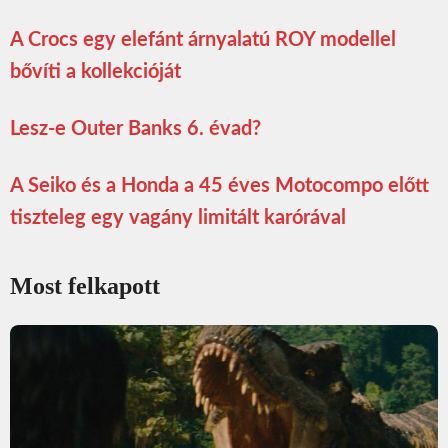
A Crocs egy elefánt árnyalatú ROY modellel
bővíti a kollekcióját
Lesz-e Outer Banks 6. évad?
A Seiko és a Honda a 45 éves Motocompo előtt
tiszteleg egy vagány limitált karórával
Most felkapott