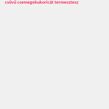
csövű csemegekukoricát termesztesz