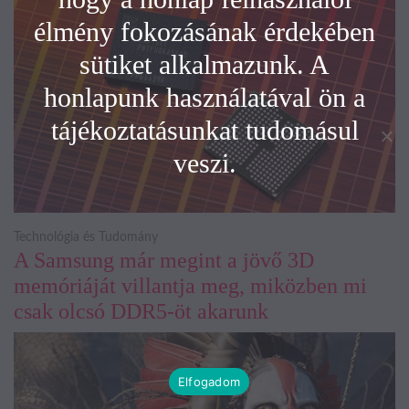
élmény fokozásának érdekében
sütiket alkalmazunk. A
honlapunk használatával ön a
tájékoztatásunkat tudomásul
veszi.
Technológia és Tudomány
A Samsung már megint a jövő 3D
memóriáját villantja meg, miközben mi
csak olcsó DDR5-öt akarunk
Elfogadom