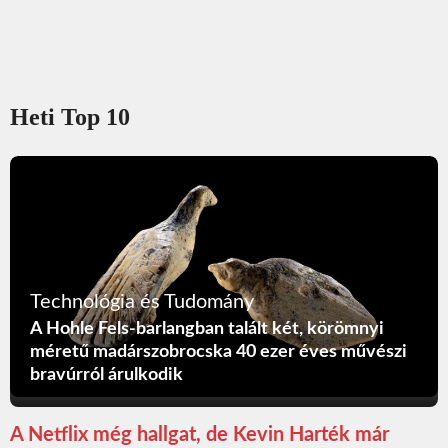
Heti Top 10
Technológia és Tudomány
A Hohle Fels-barlangban talált két, körömnyi
méretű madárszobrocska 40 ezer éves művészi
bravúrról árulkodik
A Netflix még hallgat, de Kevin Harték már