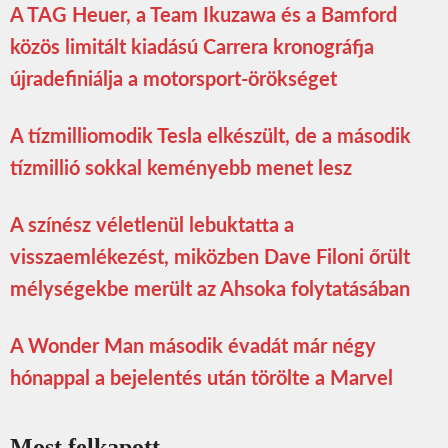
A TAG Heuer, a Team Ikuzawa és a Bamford
közös limitált kiadású Carrera kronográfja
újradefiniálja a motorsport-örökséget
A tízmilliomodik Tesla elkészült, de a második
tízmillió sokkal keményebb menet lesz
A színész véletlenül lebuktatta a
visszaemlékezést, miközben Dave Filoni őrült
mélységekbe merült az Ahsoka folytatásában
A Wonder Man második évadát már négy
hónappal a bejelentés után törölte a Marvel
Most felkapott