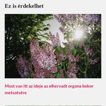
Ez is érdekelhet
Most van itt az ideje az elhervadt orgona bokor
metszésére