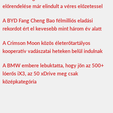
előrendelése már elindult a véres előzetessel
A BYD Fang Cheng Bao félmilliós eladási
rekordot ért el kevesebb mint három év alatt
A Crimson Moon közös életerőtartályos
kooperatív vadászatai heteken belül indulnak
A BMW embere lebuktatta, hogy jön az 500+
lóerős iX3, az 50 xDrive meg csak
középkategória