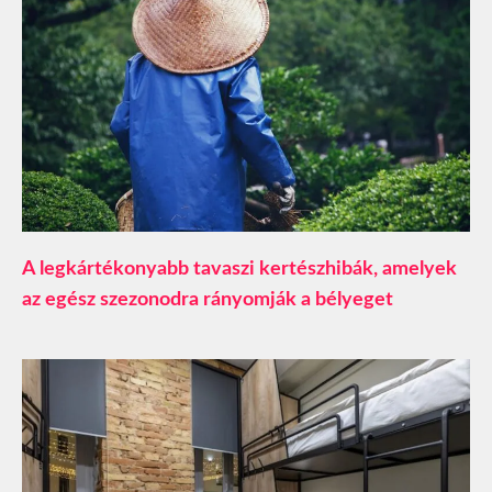
A legkártékonyabb tavaszi kertészhibák, amelyek
az egész szezonodra rányomják a bélyeget