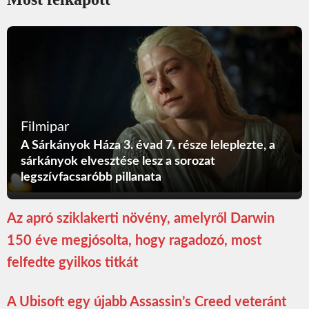
Filmipar
A Sárkányok Háza 3. évad 7. része leleplezte, a
sárkányok elvesztése lesz a sorozat
legszívfacsaróbb pillanata
Az apró sziklakerti növény, amelyről Darwin
150 éve megjósolta, hogy ragadozó, most
felfedte gyilkos titkát
A Ubisoft egy újabb Assassin’s Creed veteránt