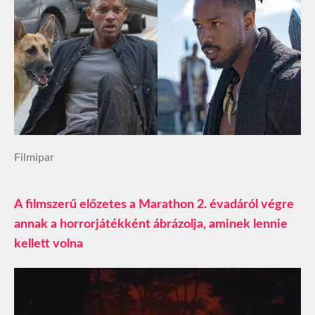
Filmipar
A filmszerű előzetes a Marathon 2. évadáról végre
annak a horrorjátékként ábrázolja, aminek lennie
kellett volna