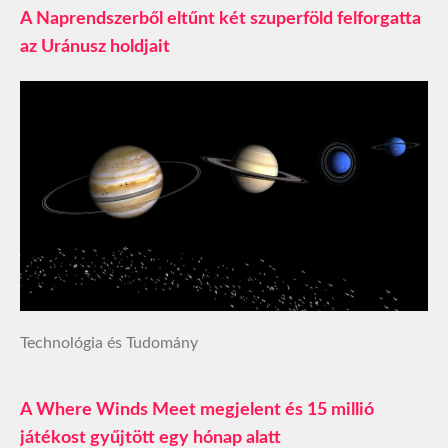
A Naprendszerből eltűnt két szuperföld felforgatta
az Uránusz holdjait
Technológia és Tudomány
A Where Winds Meet megjelent és 15 millió
játékost gyűjtött egy hónap alatt