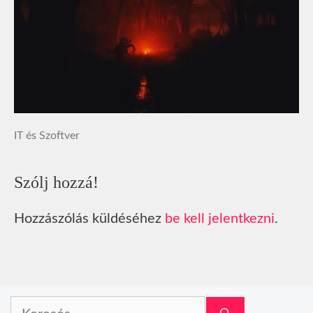
IT és Szoftver
Szólj hozzá!
Hozzászólás küldéséhez
be kell jelentkezni
.
Keresés: