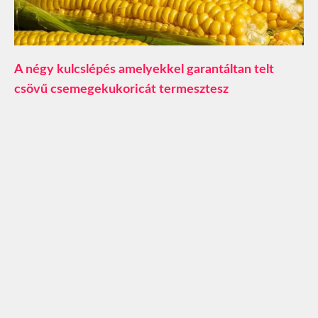
A négy kulcslépés amelyekkel garantáltan telt
csövű csemegekukoricát termesztesz