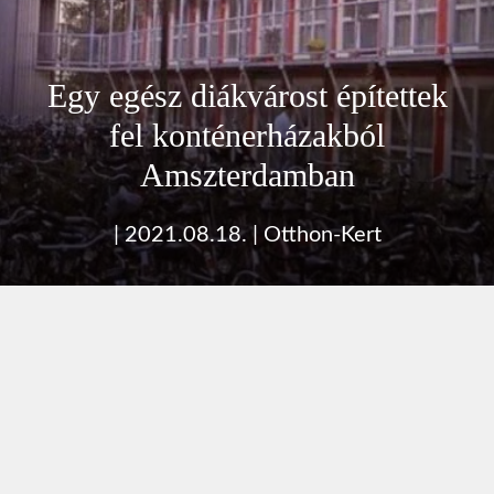
Egy egész diákvárost építettek
fel konténerházakból
Amszterdamban
|
2021.08.18.
|
Otthon-Kert