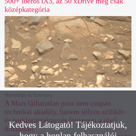
500+ lóerős iX3, az 50 xDrive meg csak
középkategória
Technológia és Tudomány
A Mars láthatatlan pora nem csupán
technikai akadály, hanem súlyos szilikát-
és perklorátmérgezés fenyegeti a jövő
Kedves Látogató! Tájékoztatjuk,
űrhajósait
hogy a honlap felhasználói