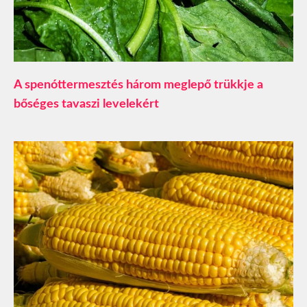
A spenóttermesztés három meglepő trükkje a
bőséges tavaszi levelekért