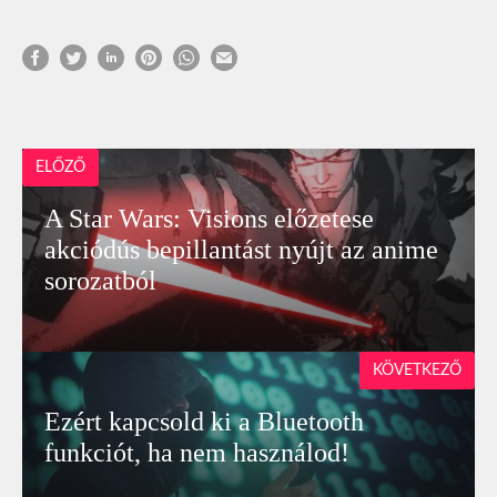
ELŐZŐ
A Star Wars: Visions előzetese
akciódús bepillantást nyújt az anime
sorozatból
KÖVETKEZŐ
Ezért kapcsold ki a Bluetooth
funkciót, ha nem használod!