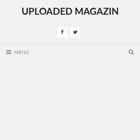
Kilépés
UPLOADED MAGAZIN
a
tartalomba
MENÜ