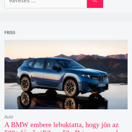
FRISS
Autó
A BMW embere lebuktatta, hogy jön az