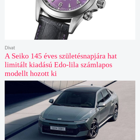
Divat
A Seiko 145 éves születésnapjára hat
limitált kiadású Edo-lila számlapos
modellt hozott ki