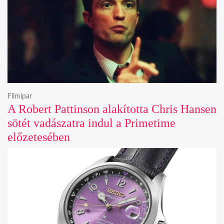
Filmipar
A Robert Pattinson alakította Chris Hansen
sötét vadászatra indul a Primetime
előzetesében