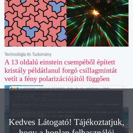
Technológia és Tudomány
A 13 oldalú einstein csempéből épített
kristály példátlanul forgó csillagmintát
vetít a fény polarizációjától függően
Kedves Látogató! Tájékoztatjuk,
hogy a honlap felhasználói