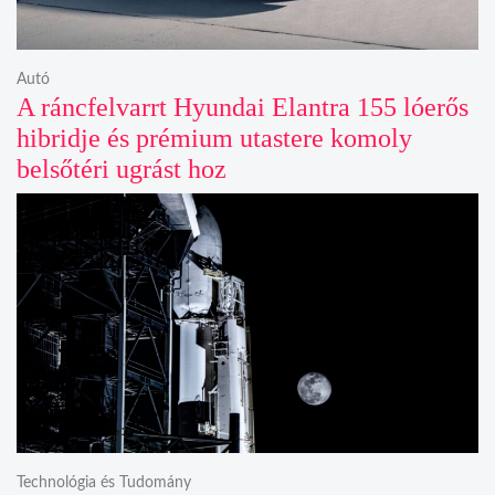
Autó
A ráncfelvarrt Hyundai Elantra 155 lóerős
hibridje és prémium utastere komoly
belsőtéri ugrást hoz
Technológia és Tudomány