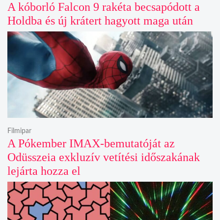
A kóborló Falcon 9 rakéta becsapódott a
Holdba és új krátert hagyott maga után
Filmipar
A Pókember IMAX-bemutatóját az
Odüsszeia exkluzív vetítési időszakának
lejárta hozza el