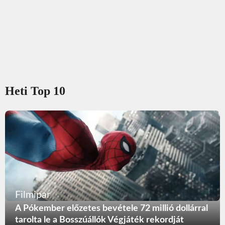
Heti Top 10
Filmipar
A Pókember előzetes bevétele 72 millió dollárral
tarolta le a Bosszúállók Végjáték rekordját