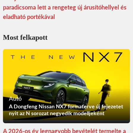
paradicsoma lett a rengeteg új árusítóhellyel és
eladható portékával
Most felkapott
Autó
A Dongfeng Nissan NX7 formaterve új fejezetet
nyit az N sorozat negyedik modelljeként
A 2026-os év legnagyobb bevételét termelte a