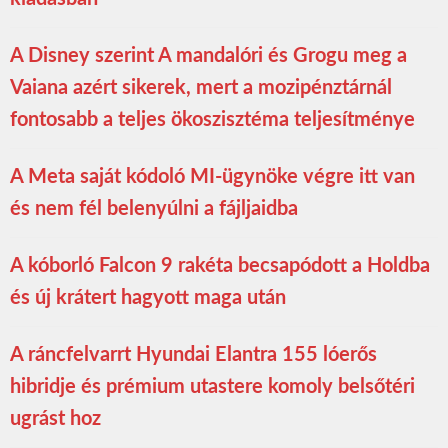
A Disney szerint A mandalóri és Grogu meg a
Vaiana azért sikerek, mert a mozipénztárnál
fontosabb a teljes ökoszisztéma teljesítménye
A Meta saját kódoló MI-ügynöke végre itt van
és nem fél belenyúlni a fájljaidba
A kóborló Falcon 9 rakéta becsapódott a Holdba
és új krátert hagyott maga után
A ráncfelvarrt Hyundai Elantra 155 lóerős
hibridje és prémium utastere komoly belsőtéri
ugrást hoz