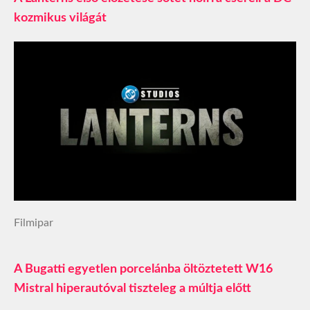
kozmikus világát
Filmipar
A Bugatti egyetlen porcelánba öltöztetett W16
Mistral hiperautóval tiszteleg a múltja előtt