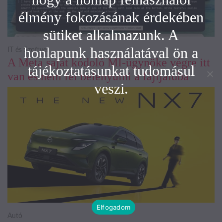
élmény fokozásának érdekében
sütiket alkalmazunk. A
honlapunk használatával ön a
IT és Szoftver
A Meta saját kódoló MI-ügynöke végre itt
tájékoztatásunkat tudomásul
van és nem fél belenyúlni a fájljaidba
veszi.
Elfogadom
Autó