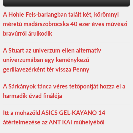
A Hohle Fels-barlangban talált két, körömnyi
méretű madárszobrocska 40 ezer éves művészi
bravúrról árulkodik
A Stuart az univerzum ellen alternatív
univerzumában egy keménykezű
gerillavezérként tér vissza Penny
A Sárkányok tánca véres tetőpontját hozza el a
harmadik évad fináléja
Itt a mohazöld ASICS GEL-KAYANO 14
átértelmezése az ANT KAI műhelyéből