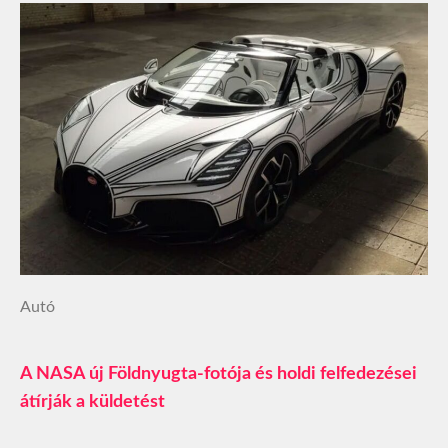
Autó
A NASA új Földnyugta-fotója és holdi felfedezései
átírják a küldetést