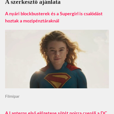
A szerkesztő ajánlata
A nyári blockbusterek és a Supergirl is csalódást
hoztak a mozipénztáraknál
Filmipar
A Lanterns első előzetese sötét noirra cseréli a DC