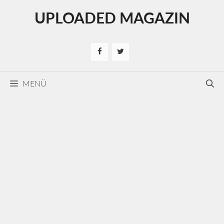
Kilépés
UPLOADED MAGAZIN
a
tartalomba
MENÜ