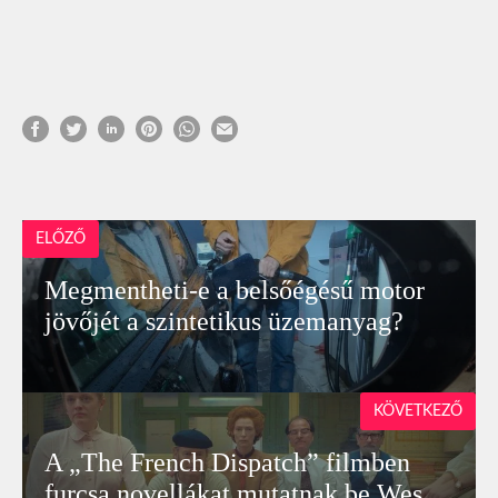
ELŐZŐ
Megmentheti-e a belsőégésű motor
jövőjét a szintetikus üzemanyag?
KÖVETKEZŐ
A „The French Dispatch” filmben
furcsa novellákat mutatnak be Wes