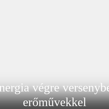
ergia végre versenybe
erőművekkel