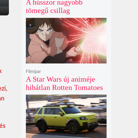
A hússzor nagyobb
tömegű csillag
szupernóvájának rejtélyes
első fényét gamma-kitörés
nélkül kapták lencsevégre
a Föld obszervatóriumai
k
Filmipar
A Star Wars új animéje
hibátlan Rotten Tomatoes
zi,
értékeléssel bizonyítja
an
nincs szükség a
nagyvászonra
és