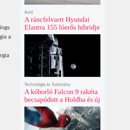
Autó
A ráncfelvarrt Hyundai
Elantra 155 lóerős hibridje
ings
és prémium utastere
gia a
komoly belsőtéri ugrást
hoz
rgia
Technológia és Tudomány
A kóborló Falcon 9 rakéta
becsapódott a Holdba és új
krátert hagyott maga után