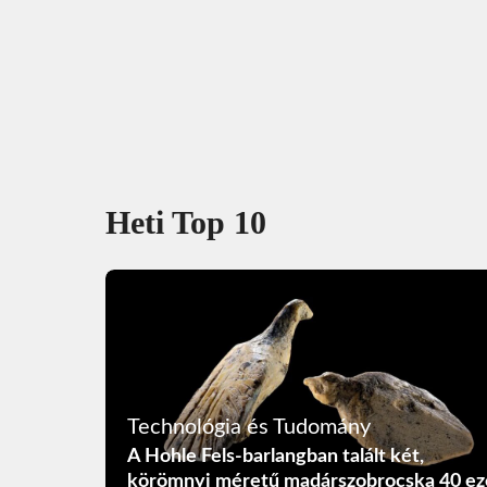
Heti Top 10
Technológia és Tudomány
A Hohle Fels-barlangban talált két,
körömnyi méretű madárszobrocska 40 ez