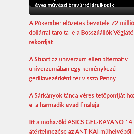
éves művészi bravúrról árulkodik
A Pókember előzetes bevétele 72 milli
dollárral tarolta le a Bosszúállók Végját
rekordját
A Stuart az univerzum ellen alternatív
univerzumában egy keménykezű
gerillavezérként tér vissza Penny
A Sárkányok tánca véres tetőpontját ho
el a harmadik évad fináléja
Itt a mohazöld ASICS GEL-KAYANO 14
átértelmezése az ANT KAI műhelyéből