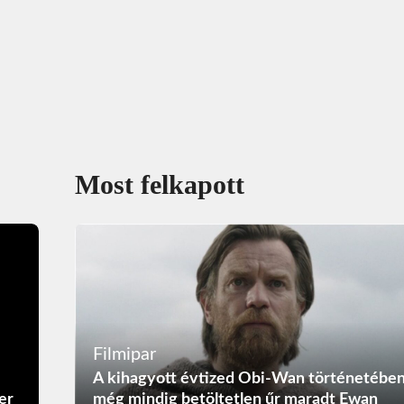
Most felkapott
Filmipar
A kihagyott évtized Obi-Wan történetébe
er
még mindig betöltetlen űr maradt Ewan