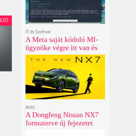
EZŐ
IT és Szoftver
A Meta saját kódoló MI-
ügynöke végre itt van és
nem fél belenyúlni a
fájljaidba
Autó
A Dongfeng Nissan NX7
formaterve új fejezetet
nyit az N sorozat negyedik