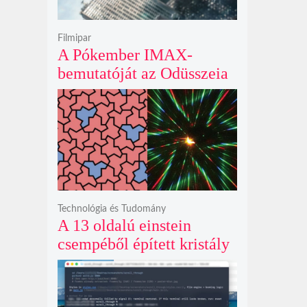
Filmipar
A Pókember IMAX-
bemutatóját az Odüsszeia
exkluzív vetítési
időszakának lejárta hozza
el
Technológia és Tudomány
A 13 oldalú einstein
csempéből épített kristály
példátlanul forgó
csillagmintát vetít a fény
polarizációjától függően