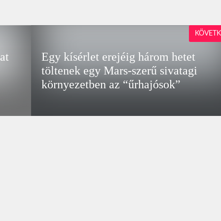
KÖVETK
at
Egy kísérlet erejéig három hetet
töltenek egy Mars-szerű sivatagi
környezetben az “űrhajósok”