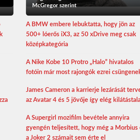
McGregor szerint
ó
A BMW embere lebuktatta, hogy jön az
ék
500+ lóerős iX3, az 50 xDrive meg csak
középkategória
A Nike Kobe 10 Protro „Halo” hivatalos
fotóin már most rajongók ezrei csüngene
James Cameron a karrierje lezárását terve
zza
az Avatar 4 és 5 jövője így elég kilátástal
A Supergirl mozifilm bevétele annyira
gyengén teljesített, hogy még a Morbius 
a Joker 2 számait sem érte el