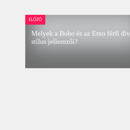
ELŐZŐ
Melyek a Boho és az Etno férfi div
stílus jellemzői?