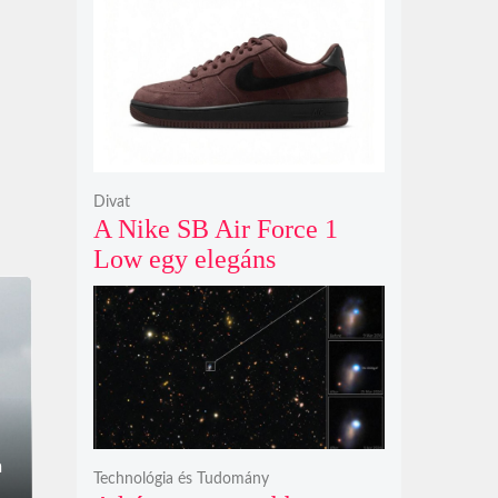
modelljeként
Divat
A Nike SB Air Force 1
Low egy elegáns
világosbarna
színváltozatban bukkant
fel újra
n
Technológia és Tudomány