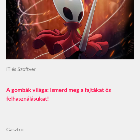
IT és Szoftver
A gombák világa: Ismerd meg a fajtákat és
felhasználásukat!
Gasztro