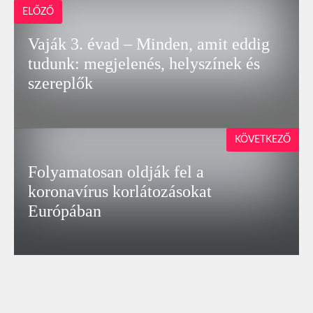
ELŐZŐ
Vaják 3. évad – Minden, amit eddig
tudunk: megjelenés, helyszínek és
szereplők
KÖVETKEZŐ
Folyamatosan oldják fel a
koronavírus korlátozásokat
Európában