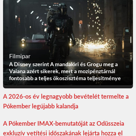
Filmipar
A Disney szerint A mandalóri és Grogu meg a
Vaiana azért sikerek, mert a mozipénztárnál
fontosabb a teljes ökoszisztéma teljesítménye
A 2026-os év legnagyobb bevételét termelte a
Pókember legújabb kalandja
A Pókember IMAX-bemutatóját az Odüsszeia
exkluzív vetítési időszakának lejárta hozza el