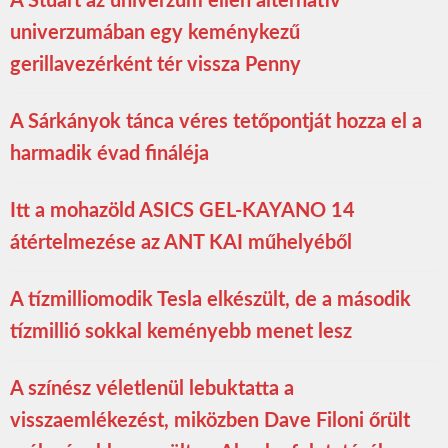
A Stuart az univerzum ellen alternatív
univerzumában egy keménykezű
gerillavezérként tér vissza Penny
A Sárkányok tánca véres tetőpontját hozza el a
harmadik évad fináléja
Itt a mohazöld ASICS GEL-KAYANO 14
átértelmezése az ANT KAI műhelyéből
A tízmilliomodik Tesla elkészült, de a második
tízmillió sokkal keményebb menet lesz
A színész véletlenül lebuktatta a
visszaemlékezést, miközben Dave Filoni őrült