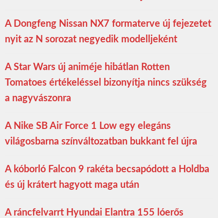
A Dongfeng Nissan NX7 formaterve új fejezetet
nyit az N sorozat negyedik modelljeként
A Star Wars új animéje hibátlan Rotten
Tomatoes értékeléssel bizonyítja nincs szükség
a nagyvászonra
A Nike SB Air Force 1 Low egy elegáns
világosbarna színváltozatban bukkant fel újra
A kóborló Falcon 9 rakéta becsapódott a Holdba
és új krátert hagyott maga után
A ráncfelvarrt Hyundai Elantra 155 lóerős