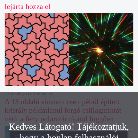
lejárta hozza el
Technológia és Tudomány
A 13 oldalú einstein csempéből épített
kristály példátlanul forgó csillagmintát
vetít a fény polarizációjától függően
Kedves Látogató! Tájékoztatjuk,
hogy a honlap felhasználói