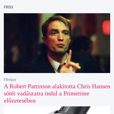
FRISS
Filmipar
A Robert Pattinson alakította Chris Hansen
sötét vadászatra indul a Primetime
előzetesében