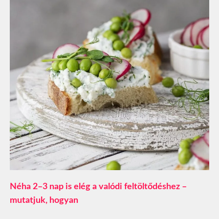
Néha 2–3 nap is elég a valódi feltöltődéshez –
mutatjuk, hogyan