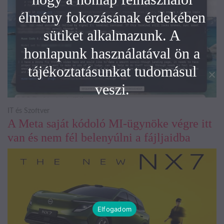
élmény fokozásának érdekében
sütiket alkalmazunk. A
honlapunk használatával ön a
tájékoztatásunkat tudomásul
veszi.
IT és Szoftver
A Meta saját kódoló MI-ügynöke végre itt
van és nem fél belenyúlni a fájljaidba
Elfogadom