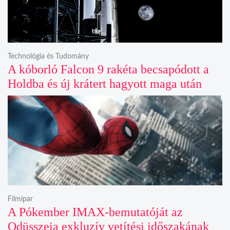
Technológia és Tudomány
A kóborló Falcon 9 rakéta becsapódott a
Holdba és új krátert hagyott maga után
Filmipar
A Pókember IMAX-bemutatóját az
Odüsszeia exkluzív vetítési időszakának