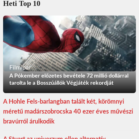
Heti Top 10
Filmipar
A Pókember előzetes bevétele 72 millió dollárral
tarolta le a Bosszúállók Végjáték rekordját
A Hohle Fels-barlangban talált két, körömnyi
méretű madárszobrocska 40 ezer éves művészi
bravúrról árulkodik