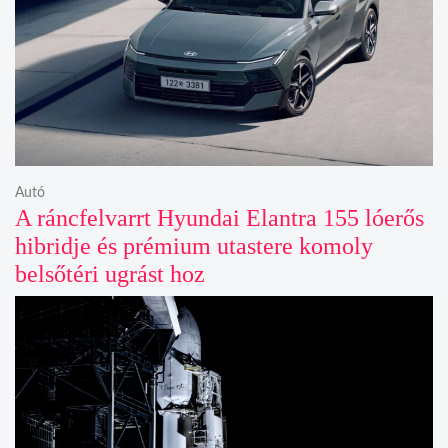
Autó
A ráncfelvarrt Hyundai Elantra 155 lóerős
hibridje és prémium utastere komoly
belsőtéri ugrást hoz