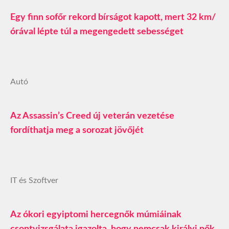
Egy finn sofőr rekord bírságot kapott, mert 32 km/
órával lépte túl a megengedett sebességet
Autó
Az Assassin’s Creed új veterán vezetése
fordíthatja meg a sorozat jövőjét
IT és Szoftver
Az ókori egyiptomi hercegnők múmiáinak
csontvizsgálata igazolta, hogy nemcsak királyi nők,