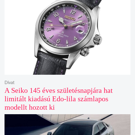
Divat
A Seiko 145 éves születésnapjára hat
limitált kiadású Edo-lila számlapos
modellt hozott ki