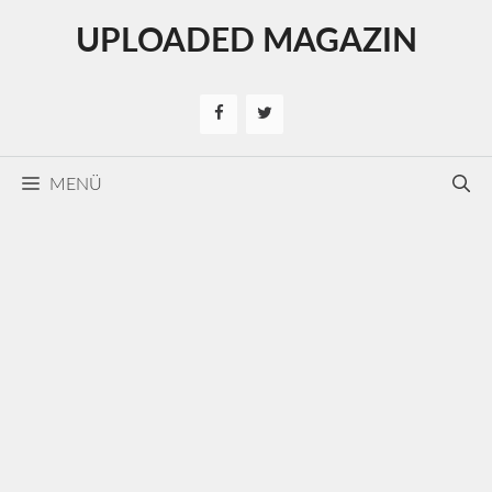
Kilépés
UPLOADED MAGAZIN
a
tartalomba
MENÜ