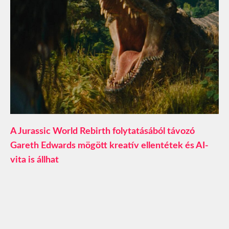
A Jurassic World Rebirth folytatásából távozó
Gareth Edwards mögött kreatív ellentétek és AI-
vita is állhat