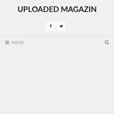
Kilépés
UPLOADED MAGAZIN
a
tartalomba
MENÜ