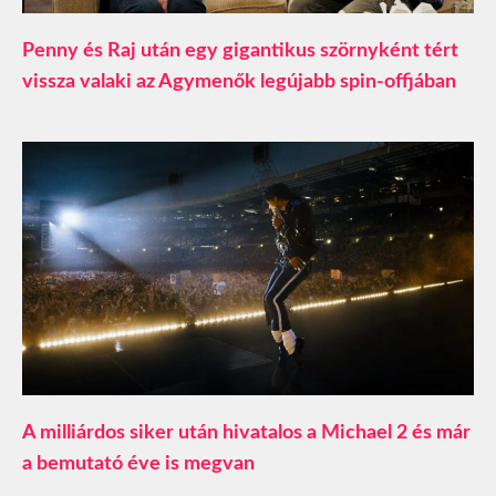
Penny és Raj után egy gigantikus szörnyként tért
vissza valaki az Agymenők legújabb spin-offjában
A milliárdos siker után hivatalos a Michael 2 és már
a bemutató éve is megvan