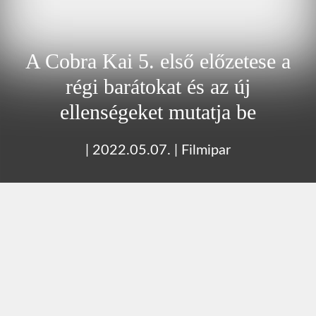
A Cobra Kai 5. első előzetese a
régi barátokat és az új
ellenségeket mutatja be
|
2022.05.07.
|
Filmipar