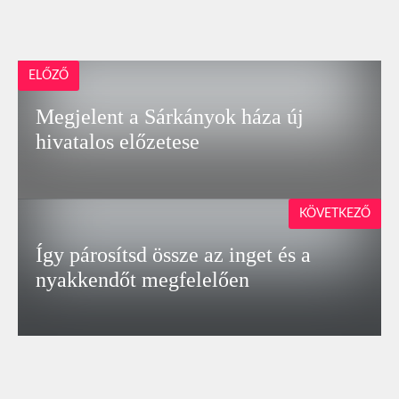
ELŐZŐ
Megjelent a Sárkányok háza új
hivatalos előzetese
KÖVETKEZŐ
Így párosítsd össze az inget és a
nyakkendőt megfelelően