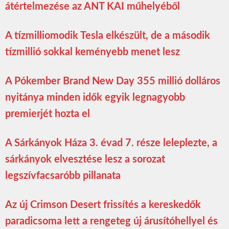
átértelmezése az ANT KAI műhelyéből
A tízmilliomodik Tesla elkészült, de a második
tízmillió sokkal keményebb menet lesz
A Pókember Brand New Day 355 millió dolláros
nyitánya minden idők egyik legnagyobb
premierjét hozta el
A Sárkányok Háza 3. évad 7. része leleplezte, a
sárkányok elvesztése lesz a sorozat
legszívfacsaróbb pillanata
Az új Crimson Desert frissítés a kereskedők
paradicsoma lett a rengeteg új árusítóhellyel és