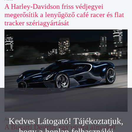
A Harley-Davidson friss védjegyei
megerősítik a lenyűgöző café racer és flat
tracker szériagyártását
Kedves Látogató! Tájékoztatjuk,
Autó
A Bugatti Destrier egy utcára álmodott
hogy a honlap felhasználói