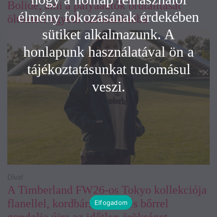
Bolide, ami a pályaautók brutalitását
élmény fokozásának érdekében
öltözteti egyedi karosszériába
sütiket alkalmazunk. A
honlapunk használatával ön a
tájékoztatásunkat tudomásul
veszi.
Divat
A Timberland FW26-os Tokyo kollekciója
flanellel, kordbársonnyal és bőrrel
Elfogadom