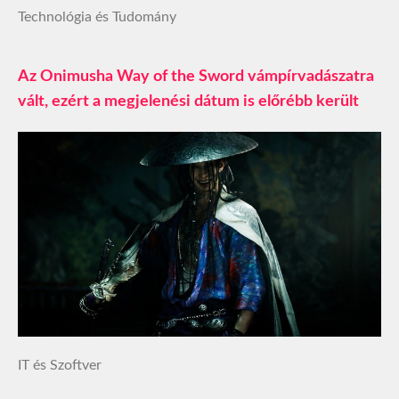
Technológia és Tudomány
Az Onimusha Way of the Sword vámpírvadászatra
vált, ezért a megjelenési dátum is előrébb került
IT és Szoftver