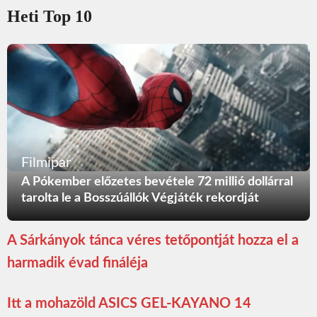
Heti Top 10
Filmipar
A Pókember előzetes bevétele 72 millió dollárral
tarolta le a Bosszúállók Végjáték rekordját
A Sárkányok tánca véres tetőpontját hozza el a
harmadik évad fináléja
Itt a mohazöld ASICS GEL-KAYANO 14