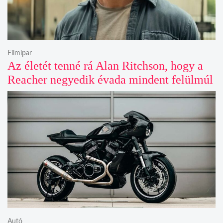
Filmipar
Az életét tenné rá Alan Ritchson, hogy a
Reacher negyedik évada mindent felülmúl
Autó