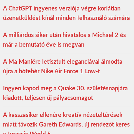
A ChatGPT ingyenes verziója végre korlátlan
üzenetküldést kínál minden felhasználó számára
A milliárdos siker után hivatalos a Michael 2 és
már a bemutató éve is megvan
A Ma Maniére letisztult eleganciával álmodta
újra a hófehér Nike Air Force 1 Low-t
Ingyen kapod meg a Quake 30. születésnapjára
kiadott, teljesen új pályacsomagot
A kasszasiker ellenére kreatív nézeteltérések
miatt távozik Gareth Edwards, új rendezőt keres