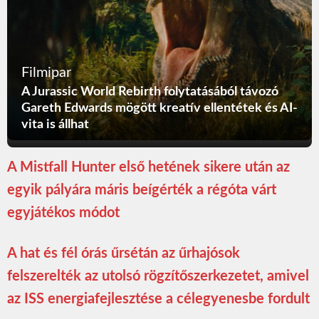
Filmipar
A Jurassic World Rebirth folytatásából távozó
Gareth Edwards mögött kreatív ellentétek és AI-
vita is állhat
A Mistfall Hunter első hetének sikere után az
egyik pályára máris beígérték a régóta várt
egyjátékos módot
A hat és fél órás űrsétán az űrhajósok
felszerelték az utolsó rögzítőszerkezetet, amivel
az ISS energiafejlesztése a célegyenesbe fordult