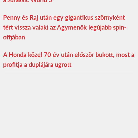
a Jurassic World 5
Penny és Raj után egy gigantikus szörnyként
tért vissza valaki az Agymenők legújabb spin-
offjában
A Honda közel 70 év után először bukott, most a
profitja a duplájára ugrott