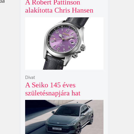
da
A Robert Pattinson
alakította Chris Hansen
sötét vadászatra indul a
Primetime előzetesében
Divat
A Seiko 145 éves
születésnapjára hat
limitált kiadású Edo-lila
számlapos modellt hozott
ki