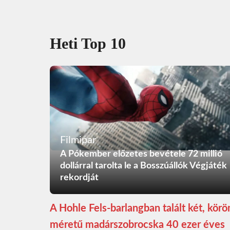
Heti Top 10
Filmipar
A Pókember előzetes bevétele 72 millió
dollárral tarolta le a Bosszúállók Végjáték
rekordját
A Hohle Fels-barlangban talált két, kör
méretű madárszobrocska 40 ezer éves