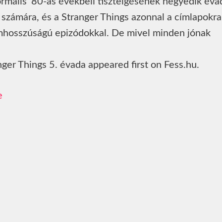
ormális ’80-as évekbeli tisztelgésének negyedik éva
ó számára, és a Stranger Things azonnal a címlapokra
ilmhosszúságú epizódokkal. De mivel minden jónak
nger Things 5. évada appeared first on Fess.hu.
e