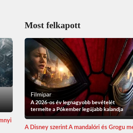
Most felkapott
Filmipar
A 2026-os év legnagyobb bevételét
termelte a Pókember legújabb kalandja
ömnyi
A Disney szerint A mandalóri és Grogu m