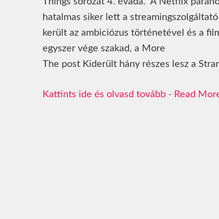
Things sorozat 4. évada. A Netflix paran
hatalmas siker lett a streamingszolgáltat
került az ambiciózus történetével és a f
egyszer vége szakad, a More
The post Kiderült hány részes lesz a Stra
Read Mor