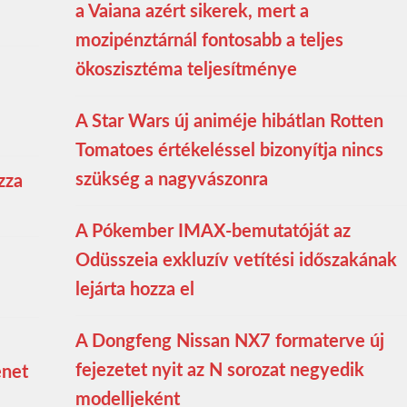
a Vaiana azért sikerek, mert a
mozipénztárnál fontosabb a teljes
ökoszisztéma teljesítménye
A Star Wars új animéje hibátlan Rotten
Tomatoes értékeléssel bizonyítja nincs
szükség a nagyvászonra
zza
A Pókember IMAX-bemutatóját az
Odüsszeia exkluzív vetítési időszakának
lejárta hozza el
A Dongfeng Nissan NX7 formaterve új
fejezetet nyit az N sorozat negyedik
enet
modelljeként