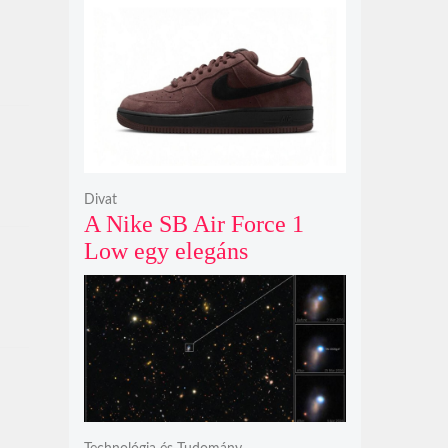
nyit az N sorozat negyedik
modelljeként
Divat
A Nike SB Air Force 1
Low egy elegáns
világosbarna
színváltozatban bukkant
fel újra