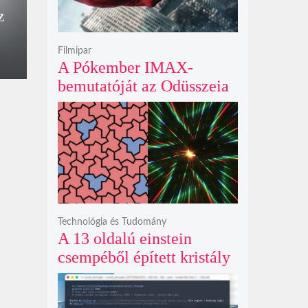
z
Filmipar
A Pókember IMAX-
bemutatóját az Odüsszeia
exkluzív vetítési
időszakának lejárta hozza
el
Technológia és Tudomány
A 13 oldalú einstein
csempéből épített kristály
példátlanul forgó
csillagmintát vetít a fény