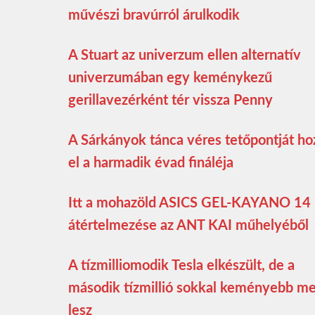
művészi bravúrról árulkodik
A Stuart az univerzum ellen alternatív
univerzumában egy keménykezű
gerillavezérként tér vissza Penny
A Sárkányok tánca véres tetőpontját ho
el a harmadik évad fináléja
Itt a mohazöld ASICS GEL-KAYANO 14
átértelmezése az ANT KAI műhelyéből
A tízmilliomodik Tesla elkészült, de a
második tízmillió sokkal keményebb m
lesz