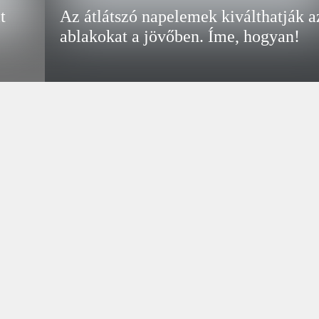
t
Az átlátszó napelemek kiválthatják a
ablakokat a jövőben. Íme, hogyan!