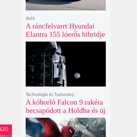
Autó
A ráncfelvarrt Hyundai
Elantra 155 lóerős hibridje
és prémium utastere
komoly belsőtéri ugrást
hoz
Technológia és Tudomány
A kóborló Falcon 9 rakéta
becsapódott a Holdba és új
krátert hagyott maga után
EZŐ