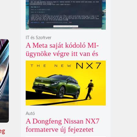
polarizációjától függően
IT és Szoftver
A Meta saját kódoló MI-
ügynöke végre itt van és
nem fél belenyúlni a
fájljaidba
Autó
A Dongfeng Nissan NX7
formaterve új fejezetet
eg