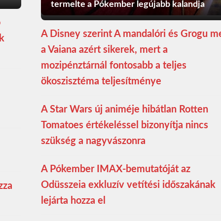
termelte a Pókember legújabb kalandja
ó
A Disney szerint A mandalóri és Grogu m
ék
a Vaiana azért sikerek, mert a
mozipénztárnál fontosabb a teljes
ökoszisztéma teljesítménye
A Star Wars új animéje hibátlan Rotten
Tomatoes értékeléssel bizonyítja nincs
szükség a nagyvászonra
A Pókember IMAX-bemutatóját az
Odüsszeia exkluzív vetítési időszakának
zza
lejárta hozza el