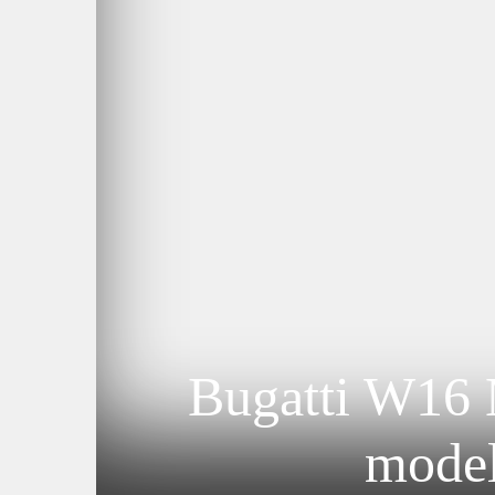
Bugatti W16 M
model