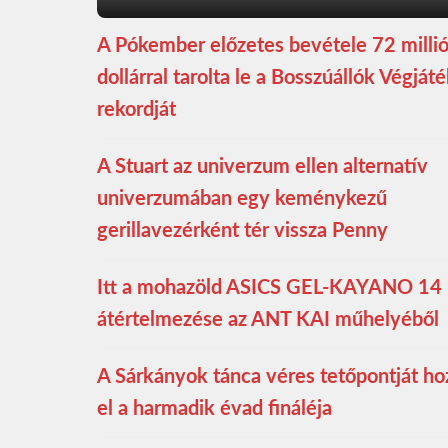
A Pókember előzetes bevétele 72 milli
dollárral tarolta le a Bosszúállók Végját
rekordját
A Stuart az univerzum ellen alternatív
univerzumában egy keménykezű
gerillavezérként tér vissza Penny
Itt a mohazöld ASICS GEL-KAYANO 14
átértelmezése az ANT KAI műhelyéből
A Sárkányok tánca véres tetőpontját ho
el a harmadik évad fináléja