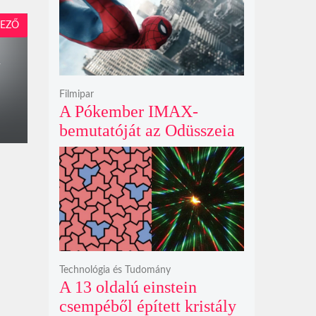
krátert hagyott maga után
EZŐ
u
Filmipar
A Pókember IMAX-
bemutatóját az Odüsszeia
exkluzív vetítési
időszakának lejárta hozza
el
Technológia és Tudomány
A 13 oldalú einstein
csempéből épített kristály