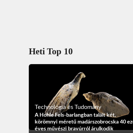
Heti Top 10
Technológia és Tudomány
A Hohle Fels-barlangban talált két,
körömnyi méretű madárszobrocska 40 ez
éves művészi bravúrról árulkodik