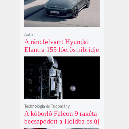
ki
Autó
A ráncfelvarrt Hyundai
Elantra 155 lóerős hibridje
és prémium utastere
komoly belsőtéri ugrást
hoz
Technológia és Tudomány
A kóborló Falcon 9 rakéta
becsapódott a Holdba és új