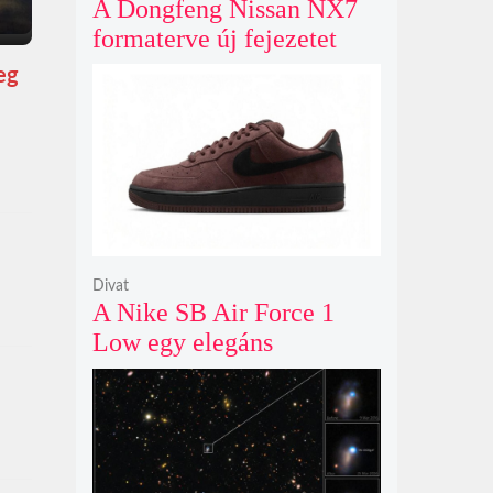
A Dongfeng Nissan NX7
formaterve új fejezetet
nyit az N sorozat negyedik
eg
modelljeként
Divat
A Nike SB Air Force 1
Low egy elegáns
világosbarna
színváltozatban bukkant
fel újra