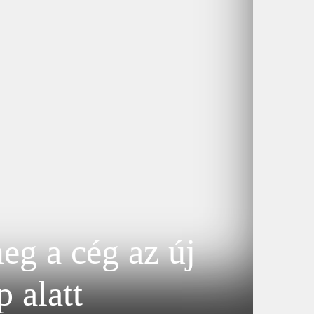
eg a cég az új
 alatt