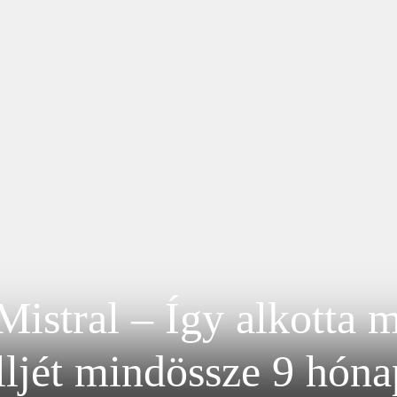
istral – Így alkotta m
ljét mindössze 9 hónap