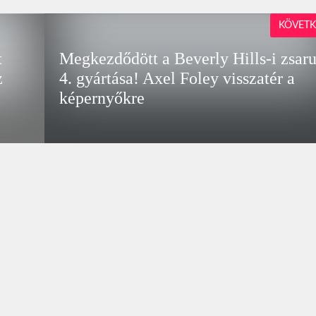
KÖVETK
t
Megkezdődött a Beverly Hills-i zsar
z
4. gyártása! Axel Foley visszatér a
képernyőkre