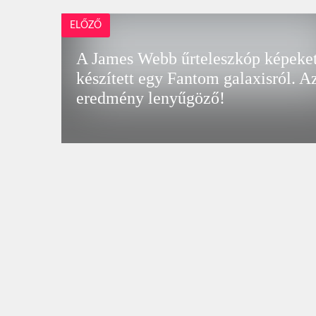
ELŐZŐ
A James Webb űrteleszkóp képeke
készített egy Fantom galaxisról. A
eredmény lenyűgöző!