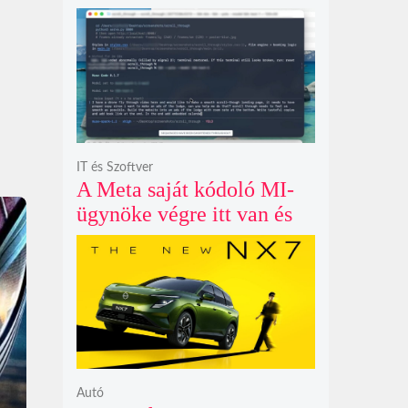
példátlanul forgó
csillagmintát vetít a fény
polarizációjától függően
IT és Szoftver
A Meta saját kódoló MI-
ügynöke végre itt van és
nem fél belenyúlni a
fájljaidba
Autó