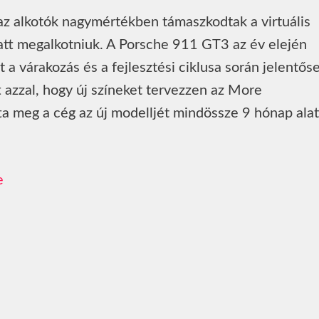
az alkotók nagymértékben támaszkodtak a virtuális
 alatt megalkotniuk. A Porsche 911 GT3 az év elején
 a várakozás és a fejlesztési ciklusa során jelentős
t azzal, hogy új színeket tervezzen az More
ta meg a cég az új modelljét mindössze 9 hónap alat
e