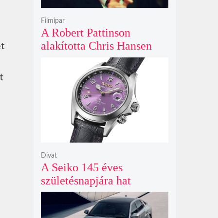
Filmipar
A Robert Pattinson
alakította Chris Hansen
et
sötét vadászatra indul a
Primetime előzetesében
t
Divat
A Seiko 145 éves
születésnapjára hat
limitált kiadású Edo-lila
számlapos modellt hozott