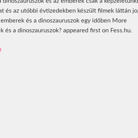
 a dinoszauruszok és az emberek csak a képzeletün
t és az utóbbi évtizedekben készült filmek láttán jo
az emberek és a dinoszauruszok egy időben More
k és a dinoszauruszok? appeared first on Fess.hu.
e