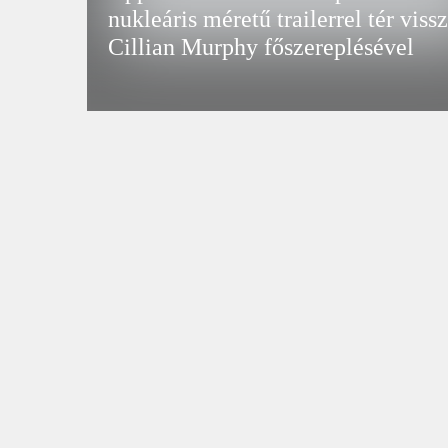
nukleáris méretű trailerrel tér viss
Cillian Murphy főszereplésével