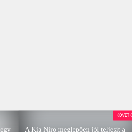
KÖVETK
 egy
A Kia Niro meglepően jól teljesít a