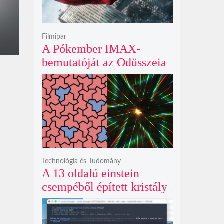
Filmipar
A Pókember IMAX-
bemutatóját az Odüsszeia
exkluzív vetítési
időszakának lejárta hozza
el
Technológia és Tudomány
A 13 oldalú einstein
csempéből épített kristály
példátlanul forgó
csillagmintát vetít a fény