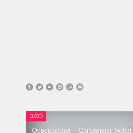
ELŐZŐ
Oppenheimer – Christopher Nolan