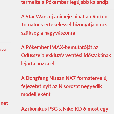
termelte a Pókember legújabb kalandja
A Star Wars új animéje hibátlan Rotten
Tomatoes értékeléssel bizonyítja nincs
szükség a nagyvászonra
A Pókember IMAX-bemutatóját az
zza
Odüsszeia exkluzív vetítési időszakának
lejárta hozza el
A Dongfeng Nissan NX7 formaterve új
fejezetet nyit az N sorozat negyedik
modelljeként
enet
Az ikonikus PSG x Nike KD 6 most egy