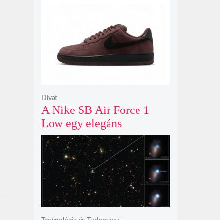
nyit az N sorozat negyedik
modelljeként
Divat
A Nike SB Air Force 1
Low egy elegáns
világosbarna
színváltozatban bukkant
fel újra