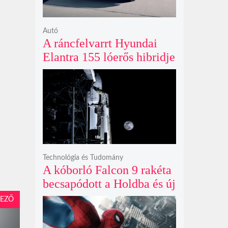
Autó
A ráncfelvarrt Hyundai
Elantra 155 lóerős hibridje
és prémium utastere
komoly belsőtéri ugrást
hoz
Technológia és Tudomány
A kóborló Falcon 9 rakéta
becsapódott a Holdba és új
krátert hagyott maga után
EZŐ