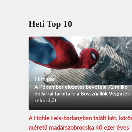
Heti Top 10
Filmipar
A Pókember előzetes bevétele 72 millió
dollárral tarolta le a Bosszúállók Végjáték
rekordját
A Hohle Fels-barlangban talált két, kör
méretű madárszobrocska 40 ezer éves