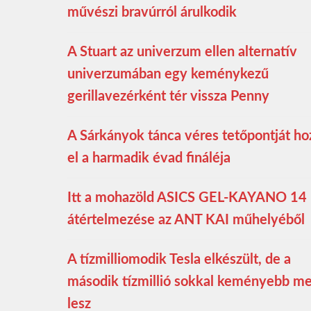
művészi bravúrról árulkodik
A Stuart az univerzum ellen alternatív
univerzumában egy keménykezű
gerillavezérként tér vissza Penny
A Sárkányok tánca véres tetőpontját ho
el a harmadik évad fináléja
Itt a mohazöld ASICS GEL-KAYANO 14
átértelmezése az ANT KAI műhelyéből
A tízmilliomodik Tesla elkészült, de a
második tízmillió sokkal keményebb m
lesz