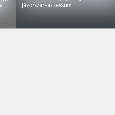
za
jávorszarvas teszten