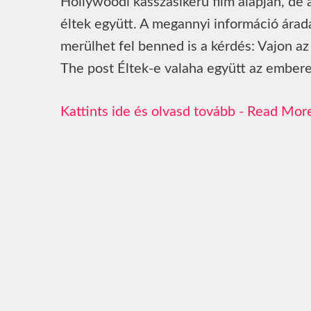
Hollywoodi kasszasikerű film alapján, de
éltek együtt. A megannyi információ árada
merülhet fel benned is a kérdés: Vajon 
The post Éltek-e valaha együtt az embere
Read Mor