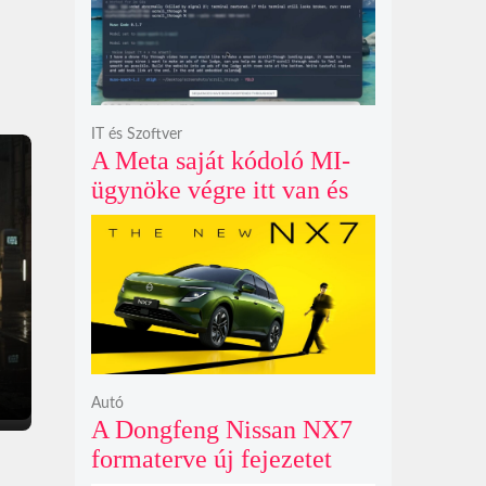
polarizációjától függően
IT és Szoftver
A Meta saját kódoló MI-
ügynöke végre itt van és
nem fél belenyúlni a
fájljaidba
Autó
A Dongfeng Nissan NX7
formaterve új fejezetet