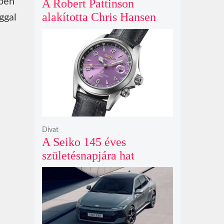
kben
A Robert Pattinson
alakította Chris Hansen
ggal
sötét vadászatra indul a
Primetime előzetesében
Divat
A Seiko 145 éves
születésnapjára hat
limitált kiadású Edo-lila
számlapos modellt hozott
ki