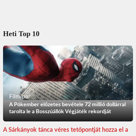
Heti Top 10
Filmipar
A Pókember előzetes bevétele 72 millió dollárral
tarolta le a Bosszúállók Végjáték rekordját
A Sárkányok tánca véres tetőpontját hozza el a