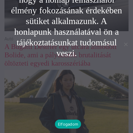
élmény fokozásának érdekében
sütiket alkalmazunk. A
honlapunk használatával ön a
Autó
tájékoztatásunkat tudomásul
A Bugatti Destrier egy utcára álmodott
veszi.
Bolide, ami a pályaautók brutalitását
öltözteti egyedi karosszériába
Elfogadom