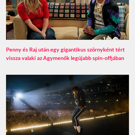
Penny és Raj után egy gigantikus szörnyként tért
vissza valaki az Agymenők legújabb spin-offjában