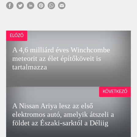
ELŐZŐ
A 4,6 milliárd éves Winchcombe
meteorit az élet építőköveit is
tartalmazza
KÖVETKEZŐ
A Nissan Ariya lesz az első
elektromos autó, amelyik átszeli a
földet az Északi-sarktól a Déliig