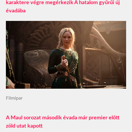
karaktere végre megérkezik A hatalom gyűrűi új
évadába
Filmipar
A Maul sorozat második évada már premier előtt
zöld utat kapott