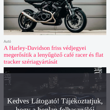
Autó
A Harley-Davidson friss védjegyei
megerősítik a lenyűgöző café racer és flat
tracker szériagyártását
Kedves Látogató! Tájékoztatjuk,
hogy a honlap felhasználói