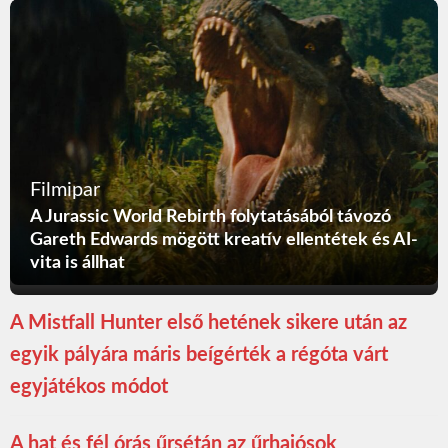
Filmipar
A Jurassic World Rebirth folytatásából távozó
Gareth Edwards mögött kreatív ellentétek és AI-
vita is állhat
A Mistfall Hunter első hetének sikere után az
egyik pályára máris beígérték a régóta várt
egyjátékos módot
A hat és fél órás űrsétán az űrhajósok