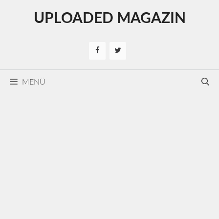
Kilépés
UPLOADED MAGAZIN
a
tartalomba
MENÜ