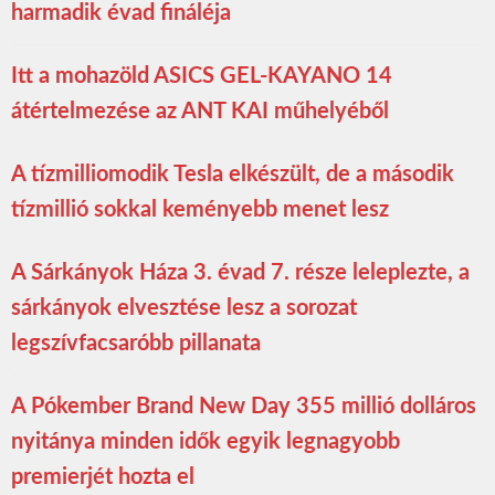
harmadik évad fináléja
Itt a mohazöld ASICS GEL-KAYANO 14
átértelmezése az ANT KAI műhelyéből
A tízmilliomodik Tesla elkészült, de a második
tízmillió sokkal keményebb menet lesz
A Sárkányok Háza 3. évad 7. része leleplezte, a
sárkányok elvesztése lesz a sorozat
legszívfacsaróbb pillanata
A Pókember Brand New Day 355 millió dolláros
nyitánya minden idők egyik legnagyobb
premierjét hozta el