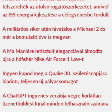
felszerelték az utolsó rögzítőszerkezetet, amivel
az ISS energiafejlesztése a célegyenesbe fordult
A milliárdos siker után hivatalos a Michael 2 és
már a bemutató éve is megvan
A Ma Maniére letisztult eleganciával álmodta
újra a hófehér Nike Air Force 1 Low-t
Ingyen kapod meg a Quake 30. születésnapjára
kiadott, teljesen új pályacsomagot
A ChatGPT ingyenes verziója végre korlátlan
üzenetküldést kínál minden felhasználó számára