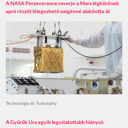
A NASA Perseverance roverje a Mars légkörének
apró részét lélegezhető oxigénné alakította át
Technológia és Tudomány
A Gyűrűk Ura egyik legvitatottabb hiányzó