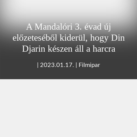
A Mandalóri 3. évad új
előzeteséből kiderül, hogy Din
Djarin készen áll a harcra
|
2023.01.17.
|
Filmipar