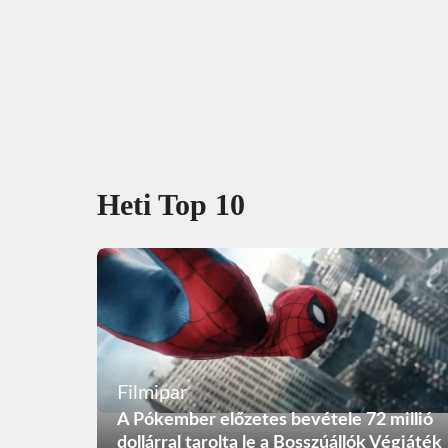
Heti Top 10
Filmipar
A Pókember előzetes bevétele 72 millió
dollárral tarolta le a Bosszúállók Végjáték