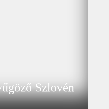
nyűgöző Szlovén