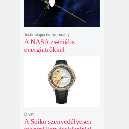
bosszúhadjáratot ígér
Technológia és Tudomány
A NASA zseniális
energiatrükkel
hosszabbította meg a 48
éves Voyager-2 csillagközi
küldetését
Divat
A Seiko szenvedélyesen