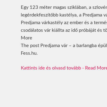
Egy 123 méter magas sziklában, a szlovén
legérdekfeszítőbb kastélya, a Predjama vá
Predjama várkastély az ember és a termés
csodálatos vár kiállta az idő próbáját és 
More
The post Predjama vár – a barlangba épül
Fess.hu.
Read Mor