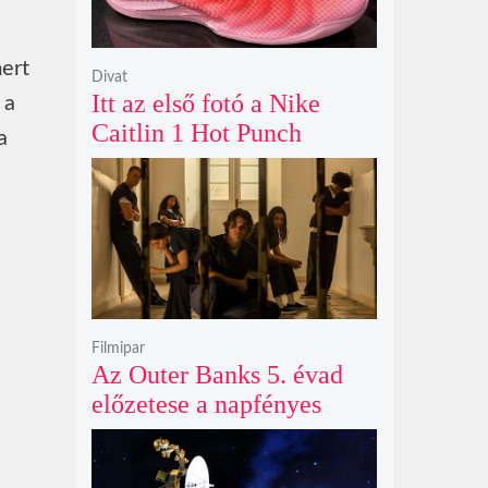
mert
Divat
Itt az első fotó a Nike
 a
Caitlin 1 Hot Punch
a
cipőjéről brutálisan ütős
színben
Filmipar
Az Outer Banks 5. évad
előzetese a napfényes
kalandok helyett
kíméletlen