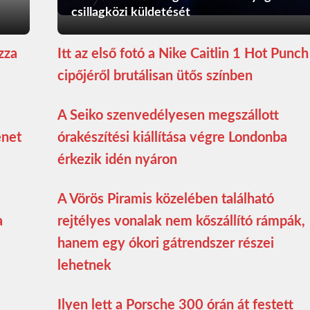
csillagközi küldetését
zza
Itt az első fotó a Nike Caitlin 1 Hot Punch
cipőjéről brutálisan ütős színben
A Seiko szenvedélyesen megszállott
enet
órakészítési kiállítása végre Londonba
érkezik idén nyáron
A Vörös Piramis közelében található
a
rejtélyes vonalak nem kőszállító rámpák,
hanem egy ókori gátrendszer részei
lehetnek
Ilyen lett a Porsche 300 órán át festett