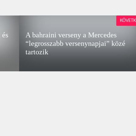
KÖVETK
 és
A bahraini verseny a Mercedes
“legrosszabb versenynapjai” közé
tartozik