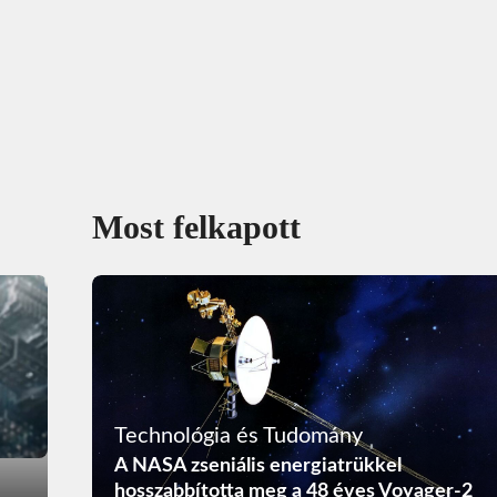
Most felkapott
Technológia és Tudomány
A NASA zseniális energiatrükkel
hosszabbította meg a 48 éves Voyager-2