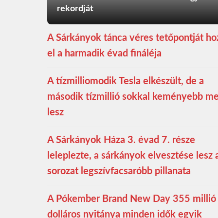
rekordját
A Sárkányok tánca véres tetőpontját ho
el a harmadik évad fináléja
A tízmilliomodik Tesla elkészült, de a
második tízmillió sokkal keményebb m
lesz
A Sárkányok Háza 3. évad 7. része
leleplezte, a sárkányok elvesztése lesz 
sorozat legszívfacsaróbb pillanata
A Pókember Brand New Day 355 millió
dolláros nyitánya minden idők egyik