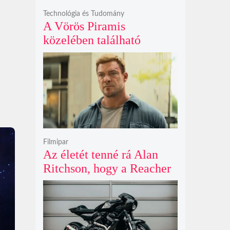
Technológia és Tudomány
A Vörös Piramis
közelében található
rejtélyes vonalak nem
kőszállító rámpák, hanem
egy ókori gátrendszer
részei lehetnek
Filmipar
Az életét tenné rá Alan
Ritchson, hogy a Reacher
negyedik évada mindent
felülmúl