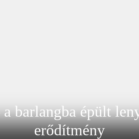
 a barlangba épült le
erődítmény