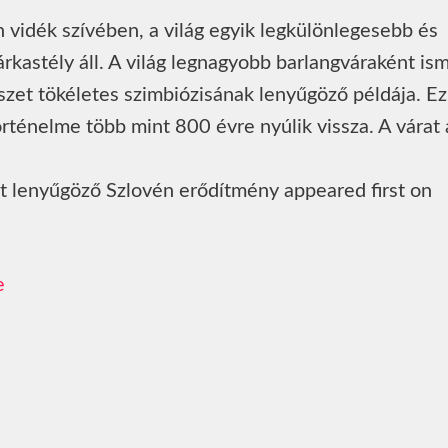
 vidék szívében, a világ egyik legkülönlegesebb és
rkastély áll. A világ legnagyobb barlangváraként is
zet tökéletes szimbiózisának lenyűgöző példája. Ez
történelme több mint 800 évre nyúlik vissza. A várat 
t lenyűgöző Szlovén erődítmény appeared first on
e