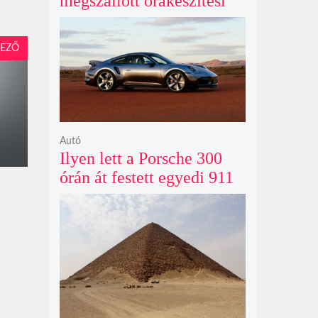
megszállott órakészítési
kiállítása végre Londonba
érkezik idén nyáron
EZŐ
Autó
Ilyen lett a Porsche 300
órán át festett egyedi 911
Turbo S-e, ami ausztrál
naplementéből született