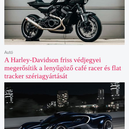
Autó
A Harley-Davidson friss védjegyei
megerősítik a lenyűgöző café racer és flat
tracker szériagyártását