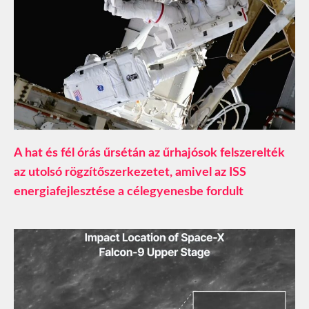
A hat és fél órás űrsétán az űrhajósok felszerelték
az utolsó rögzítőszerkezetet, amivel az ISS
energiafejlesztése a célegyenesbe fordult