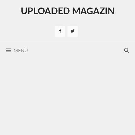
Kilépés
UPLOADED MAGAZIN
a
tartalomba
MENÜ