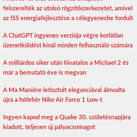
felszerelték az utolsó rögzítőszerkezetet, amivel
az ISS energiafejlesztése a célegyenesbe fordult
A ChatGPT ingyenes verziója végre korlátlan
üzenetküldést kínál minden felhasználó számára
A milliárdos siker után hivatalos a Michael 2 és
már a bemutató éve is megvan
A Ma Maniére letisztult eleganciával álmodta
újra a hófehér Nike Air Force 1 Low-t
Ingyen kapod meg a Quake 30. születésnapjára
kiadott, teljesen új pályacsomagot