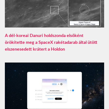
A dél-koreai Danuri holdszonda elsőként
örökítette meg a SpaceX rakétadarab által ütött
elszenesedett krátert a Holdon