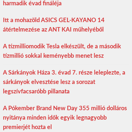
harmadik évad fináléja
Itt a mohazöld ASICS GEL-KAYANO 14
átértelmezése az ANT KAI műhelyéből
A tízmilliomodik Tesla elkészült, de a második
tízmillió sokkal keményebb menet lesz
A Sárkányok Háza 3. évad 7. része leleplezte, a
sárkányok elvesztése lesz a sorozat
legszívfacsaróbb pillanata
A Pókember Brand New Day 355 millió dolláros
nyitánya minden idők egyik legnagyobb
premierjét hozta el