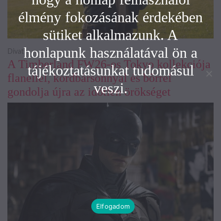
élmény fokozásának érdekében
sütiket alkalmazunk. A
honlapunk használatával ön a
Divat
A Timberland FW26-os Tokyo kollekciója
tájékoztatásunkat tudomásul
flanellel, kordbársonnyal és bőrrel
veszi.
gondolja újra az időtlen örökséget
Elfogadom