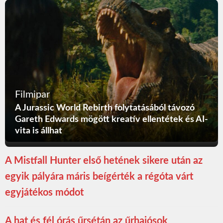
Filmipar
A Jurassic World Rebirth folytatásából távozó
Gareth Edwards mögött kreatív ellentétek és AI-
vita is állhat
A Mistfall Hunter első hetének sikere után az
egyik pályára máris beígérték a régóta várt
egyjátékos módot
A hat és fél órás űrsétán az űrhajósok