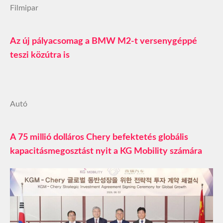
Filmipar
Az új pályacsomag a BMW M2-t versenygéppé
teszi közútra is
Autó
A 75 millió dolláros Chery befektetés globális
kapacitásmegosztást nyit a KG Mobility számára