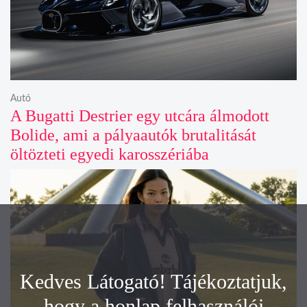
Autó
A Bugatti Destrier egy utcára álmodott
Bolide, ami a pályaautók brutalitását
öltözteti egyedi karosszériába
Kedves Látogató! Tájékoztatjuk,
hogy a honlap felhasználói