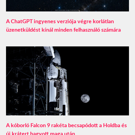
A ChatGPT ingyenes verziója végre korlátlan
üzenetküldést kínál minden felhasználó számára
A kóborló Falcon 9 rakéta becsapódott a Holdba és
új krátert hagyott maga után