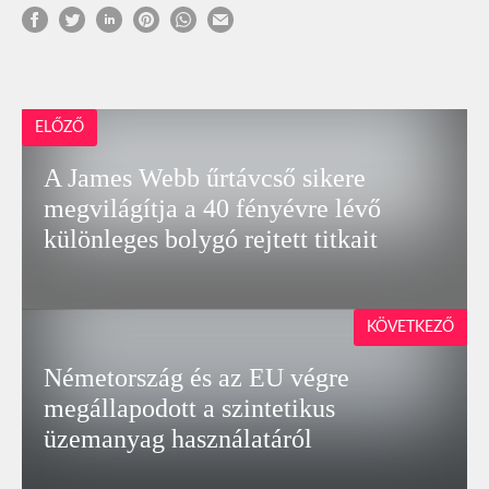
ELŐZŐ
A James Webb űrtávcső sikere
megvilágítja a 40 fényévre lévő
különleges bolygó rejtett titkait
KÖVETKEZŐ
Németország és az EU végre
megállapodott a szintetikus
üzemanyag használatáról