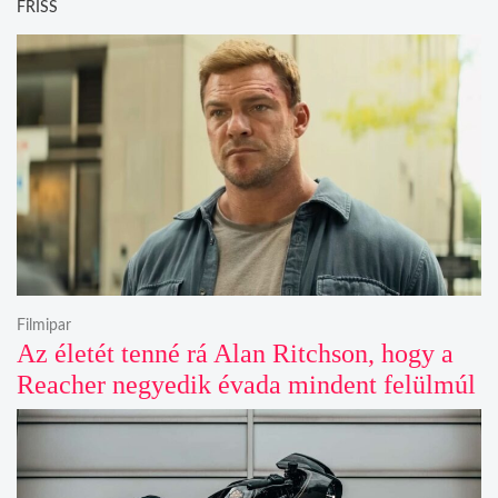
FRISS
Filmipar
Az életét tenné rá Alan Ritchson, hogy a
Reacher negyedik évada mindent felülmúl