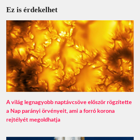
Ez is érdekelhet
A világ legnagyobb naptávcsöve először rögzítette
a Nap parányi örvényeit, ami a forró korona
rejtélyét megoldhatja