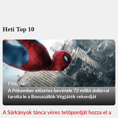
Heti Top 10
Filmipar
A Pókember előzetes bevétele 72 millió dollárral
tarolta le a Bosszúállók Végjáték rekordját
A Sárkányok tánca véres tetőpontját hozza el a