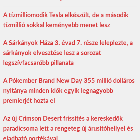
A tízmilliomodik Tesla elkészült, de a második
tízmillió sokkal keményebb menet lesz
A Sárkányok Háza 3. évad 7. része leleplezte, a
sárkányok elvesztése lesz a sorozat
legszívfacsaróbb pillanata
A Pókember Brand New Day 355 millió dolláros
nyitánya minden idők egyik legnagyobb
premierjét hozta el
Az új Crimson Desert frissítés a kereskedők
paradicsoma lett a rengeteg új árusítóhellyel és
eladható portékával