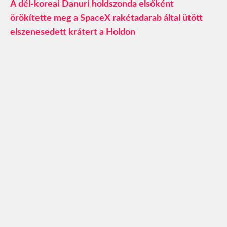
A dél-koreai Danuri holdszonda elsőként
örökítette meg a SpaceX rakétadarab által ütött
elszenesedett krátert a Holdon