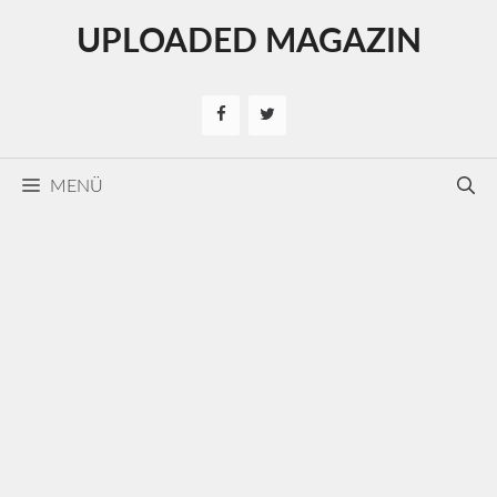
Kilépés
UPLOADED MAGAZIN
a
tartalomba
MENÜ