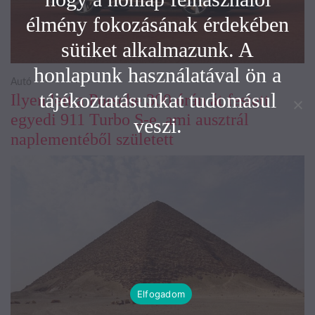
élmény fokozásának érdekében
sütiket alkalmazunk. A
honlapunk használatával ön a
Autó
tájékoztatásunkat tudomásul
Ilyen lett a Porsche 300 órán át festett
egyedi 911 Turbo S-e, ami ausztrál
veszi.
naplementéből született
Elfogadom