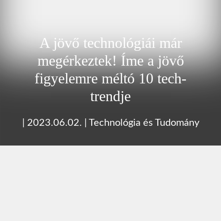
A jövő technológiái már
megérkeztek! Íme a jövő
figyelemre méltó 10 tech-
trendje
|
2023.06.02.
|
Technológia és Tudomány