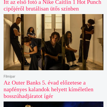
Itt az első fotó a Nike Caitlin 1 Hot Punch
cipőjéről brutálisan ütős színben
Filmipar
Az Outer Banks 5. évad előzetese a
napfényes kalandok helyett kíméletlen
bosszúhadjáratot ígér