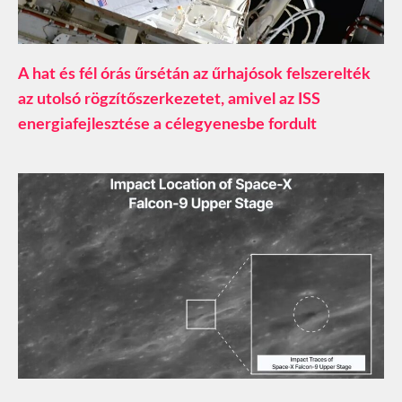
A hat és fél órás űrsétán az űrhajósok felszerelték
az utolsó rögzítőszerkezetet, amivel az ISS
energiafejlesztése a célegyenesbe fordult