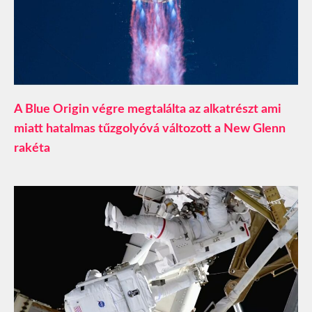
A Blue Origin végre megtalálta az alkatrészt ami
miatt hatalmas tűzgolyóvá változott a New Glenn
rakéta