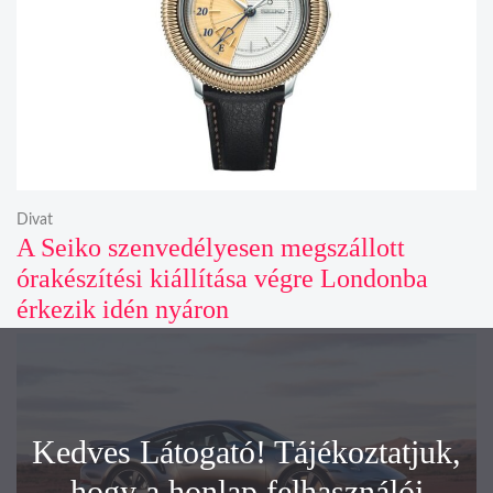
Divat
A Seiko szenvedélyesen megszállott
órakészítési kiállítása végre Londonba
érkezik idén nyáron
Kedves Látogató! Tájékoztatjuk,
hogy a honlap felhasználói