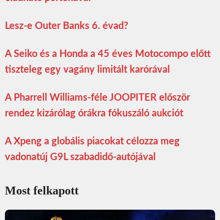
Lesz-e Outer Banks 6. évad?
A Seiko és a Honda a 45 éves Motocompo előtt
tiszteleg egy vagány limitált karórával
A Pharrell Williams-féle JOOPITER először
rendez kizárólag órákra fókuszáló aukciót
A Xpeng a globális piacokat célozza meg
vadonatúj G9L szabadidő-autójával
Most felkapott