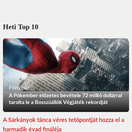
Heti Top 10
Filmipar
A Pókember előzetes bevétele 72 millió dollárral
tarolta le a Bosszúállók Végjáték rekordját
A Sárkányok tánca véres tetőpontját hozza el a
harmadik évad fináléja