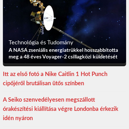
Technológia és Tudomány
A NASA zseniális energiatrükkel hosszabbította
meg a 48 éves Voyager-2 csillagközi küldetését
Itt az első fotó a Nike Caitlin 1 Hot Punch
cipőjéről brutálisan ütős színben
A Seiko szenvedélyesen megszállott
órakészítési kiállítása végre Londonba érkezik
idén nyáron