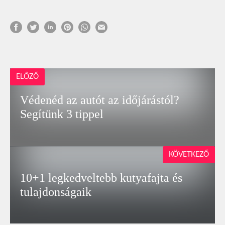
ELŐZŐ
Védenéd az autót az időjárástól?
Segítünk 3 tippel
KÖVETKEZŐ
10+1 legkedveltebb kutyafajta és
tulajdonságaik