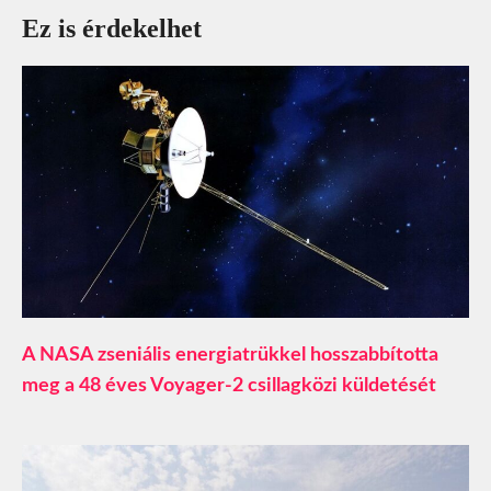
Ez is érdekelhet
A NASA zseniális energiatrükkel hosszabbította
meg a 48 éves Voyager-2 csillagközi küldetését