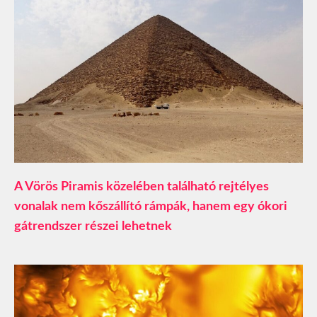
A Vörös Piramis közelében található rejtélyes
vonalak nem kőszállító rámpák, hanem egy ókori
gátrendszer részei lehetnek