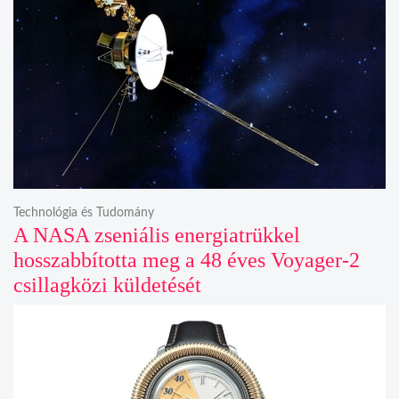
Technológia és Tudomány
A NASA zseniális energiatrükkel
hosszabbította meg a 48 éves Voyager-2
csillagközi küldetését