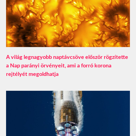
A világ legnagyobb naptávcsöve először rögzítette
a Nap parányi örvényeit, ami a forró korona
rejtélyét megoldhatja