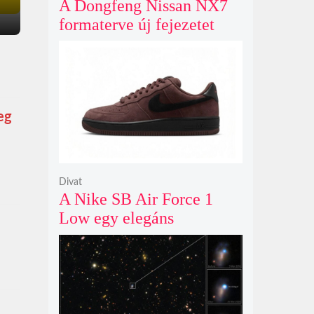
A Dongfeng Nissan NX7
formaterve új fejezetet
nyit az N sorozat negyedik
modelljeként
eg
Divat
A Nike SB Air Force 1
Low egy elegáns
világosbarna
színváltozatban bukkant
fel újra