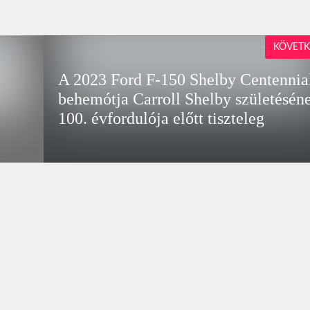
KÖVETK
A 2023 Ford F-150 Shelby Centennia
behemótja Carroll Shelby születésén
100. évfordulója előtt tiszteleg