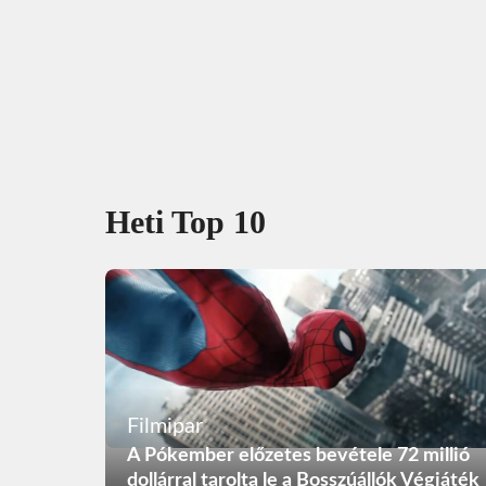
Heti Top 10
Filmipar
A Pókember előzetes bevétele 72 millió
dollárral tarolta le a Bosszúállók Végjáték