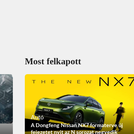
Most felkapott
Autó
A Dongfeng Nissan NX7 formaterve új
fejezetet nyit az N sorozat negyedik