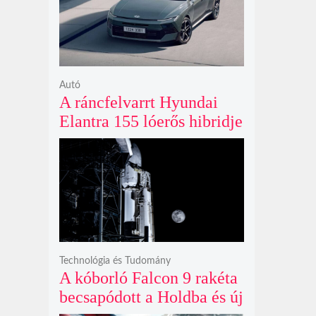
ki
Autó
A ráncfelvarrt Hyundai
Elantra 155 lóerős hibridje
és prémium utastere
komoly belsőtéri ugrást
hoz
Technológia és Tudomány
A kóborló Falcon 9 rakéta
becsapódott a Holdba és új