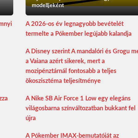
modelljeként
ömnyi
A 2026-os év legnagyobb bevételét
termelte a Pókember legújabb kalandja
A Disney szerint A mandalóri és Grogu m
a Vaiana azért sikerek, mert a
mozipénztárnál fontosabb a teljes
ökoszisztéma teljesítménye
zza
A Nike SB Air Force 1 Low egy elegáns
világosbarna színváltozatban bukkant fel
újra
A Pókember IMAX-bemutatóját az