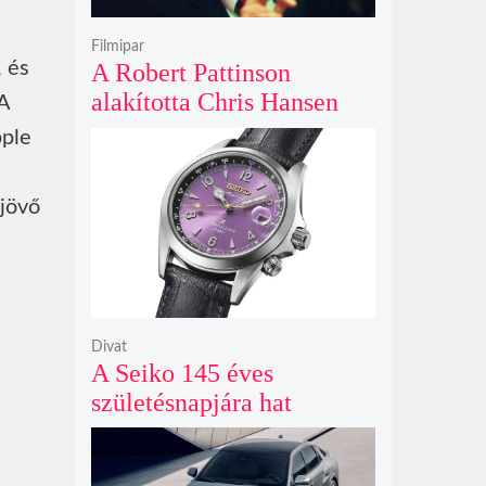
Filmipar
, és
A Robert Pattinson
alakította Chris Hansen
A
sötét vadászatra indul a
pple
Primetime előzetesében
 jövő
Divat
A Seiko 145 éves
születésnapjára hat
limitált kiadású Edo-lila
számlapos modellt hozott