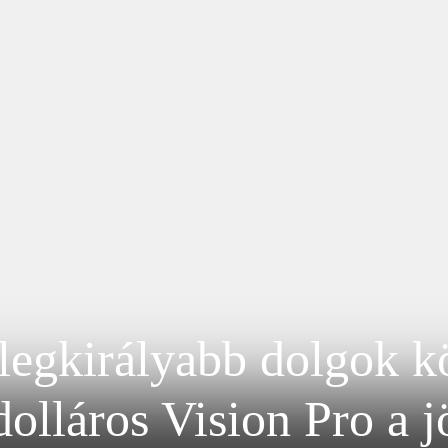
legkirályabb dolgok kö
olláros Vision Pro a j