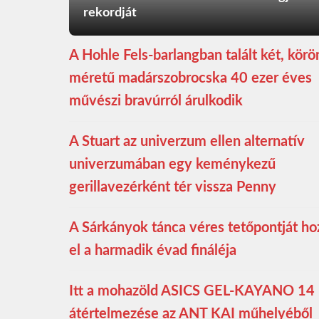
rekordját
A Hohle Fels-barlangban talált két, kör
méretű madárszobrocska 40 ezer éves
művészi bravúrról árulkodik
A Stuart az univerzum ellen alternatív
univerzumában egy keménykezű
gerillavezérként tér vissza Penny
A Sárkányok tánca véres tetőpontját ho
el a harmadik évad fináléja
Itt a mohazöld ASICS GEL-KAYANO 14
átértelmezése az ANT KAI műhelyéből