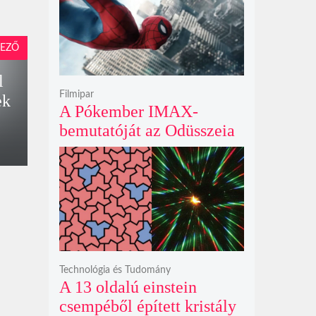
krátert hagyott maga után
EZŐ
l
Filmipar
ek
A Pókember IMAX-
bemutatóját az Odüsszeia
exkluzív vetítési
időszakának lejárta hozza
el
Technológia és Tudomány
A 13 oldalú einstein
csempéből épített kristály