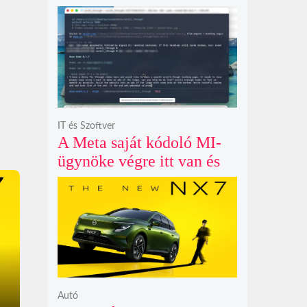
példátlanul forgó
csillagmintát vetít a fény
polarizációjától függően
IT és Szoftver
A Meta saját kódoló MI-
ügynöke végre itt van és
nem fél belenyúlni a
fájljaidba
Autó