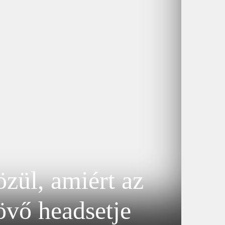
zül, amiért az
övő headsetje