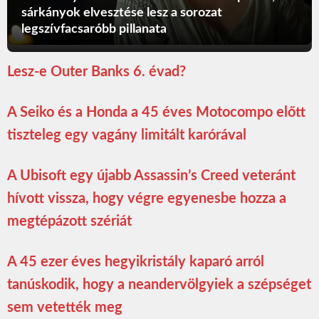
sárkányok elvesztése lesz a sorozat
legszívfacsaróbb pillanata
Lesz-e Outer Banks 6. évad?
A Seiko és a Honda a 45 éves Motocompo előtt
tiszteleg egy vagány limitált karórával
A Ubisoft egy újabb Assassin’s Creed veteránt
hívott vissza, hogy végre egyenesbe hozza a
megtépázott szériát
A 45 ezer éves hegyikristály kaparó arról
tanúskodik, hogy a neandervölgyiek a szépséget
sem vetették meg