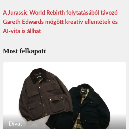
A Jurassic World Rebirth folytatásából távozó
Gareth Edwards mögött kreatív ellentétek és
AI-vita is állhat
Most felkapott
Divat