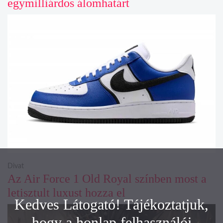
egymilliárdos álomhatárt
Divat
Az Air Force 1 Old Royal színben most a
letisztult luxust hozza el
Kedves Látogató! Tájékoztatjuk,
hogy a honlap felhasználói