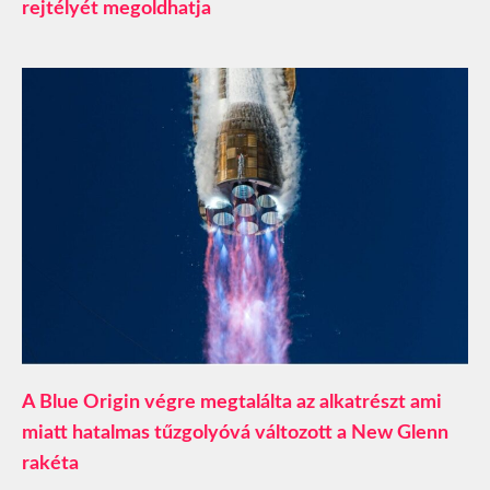
rejtélyét megoldhatja
A Blue Origin végre megtalálta az alkatrészt ami
miatt hatalmas tűzgolyóvá változott a New Glenn
rakéta