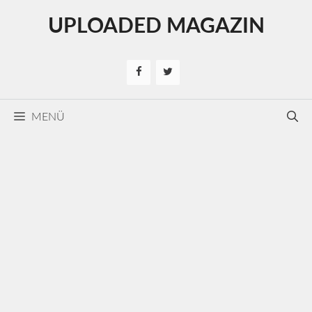
Kilépés
UPLOADED MAGAZIN
a
tartalomba
MENÜ