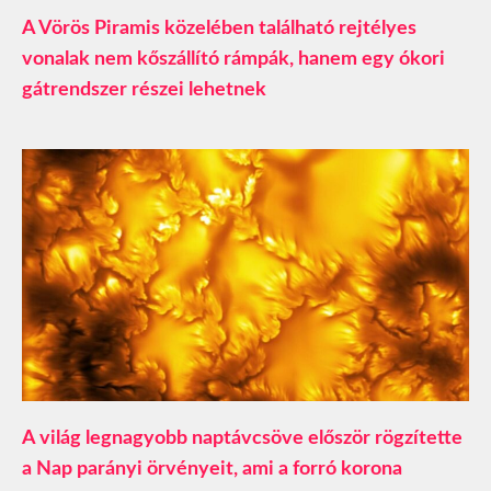
A Vörös Piramis közelében található rejtélyes
vonalak nem kőszállító rámpák, hanem egy ókori
gátrendszer részei lehetnek
A világ legnagyobb naptávcsöve először rögzítette
a Nap parányi örvényeit, ami a forró korona