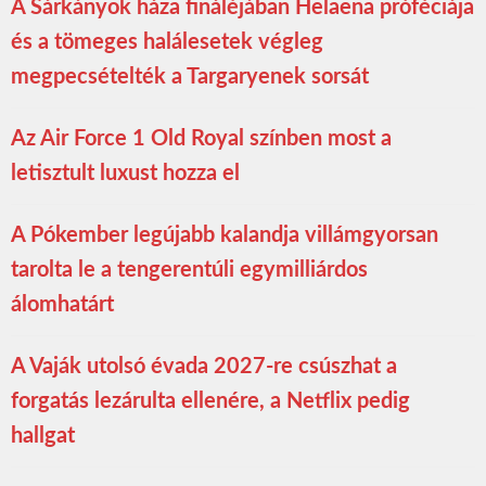
A Sárkányok háza fináléjában Helaena próféciája
és a tömeges halálesetek végleg
megpecsételték a Targaryenek sorsát
Az Air Force 1 Old Royal színben most a
letisztult luxust hozza el
A Pókember legújabb kalandja villámgyorsan
tarolta le a tengerentúli egymilliárdos
álomhatárt
A Vaják utolsó évada 2027-re csúszhat a
forgatás lezárulta ellenére, a Netflix pedig
hallgat