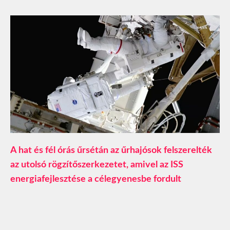
A hat és fél órás űrsétán az űrhajósok felszerelték
az utolsó rögzítőszerkezetet, amivel az ISS
energiafejlesztése a célegyenesbe fordult