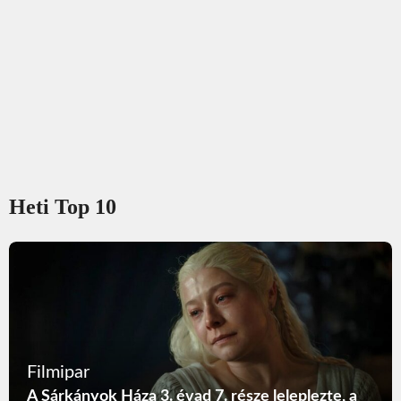
Heti Top 10
Filmipar
A Sárkányok Háza 3. évad 7. része leleplezte, a