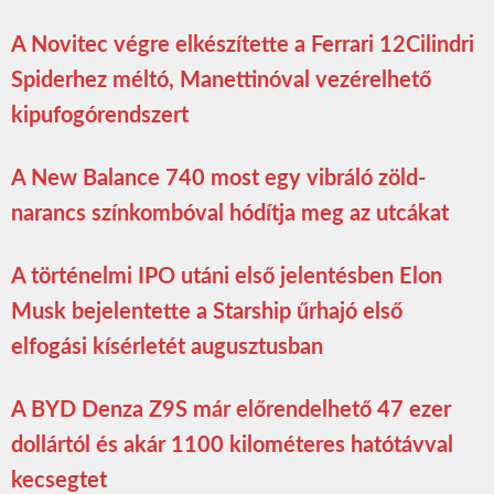
A Novitec végre elkészítette a Ferrari 12Cilindri
Spiderhez méltó, Manettinóval vezérelhető
kipufogórendszert
A New Balance 740 most egy vibráló zöld-
narancs színkombóval hódítja meg az utcákat
A történelmi IPO utáni első jelentésben Elon
Musk bejelentette a Starship űrhajó első
elfogási kísérletét augusztusban
A BYD Denza Z9S már előrendelhető 47 ezer
dollártól és akár 1100 kilométeres hatótávval
kecsegtet