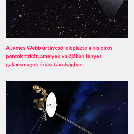
A James Webb űrtávcső leleplezte a kis piros
pontok titkát, amelyek valójában fényes
galaxismagok óriási távolságban