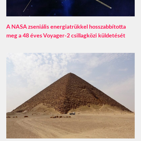
A NASA zseniális energiatrükkel hosszabbította
meg a 48 éves Voyager-2 csillagközi küldetését