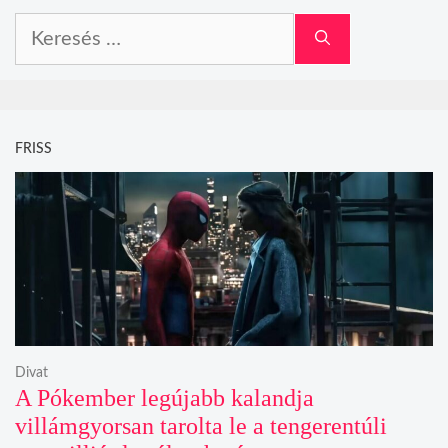
Keresés:
FRISS
Divat
A Pókember legújabb kalandja
villámgyorsan tarolta le a tengerentúli