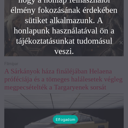
élmény fokozásának érdekében
sütiket alkalmazunk. A
honlapunk használatával ön a
tájékoztatásunkat tudomásul
veszi.
Filmipar
A Sárkányok háza fináléjában Helaena
próféciája és a tömeges halálesetek végleg
megpecsételték a Targaryenek sorsát
Elfogadom