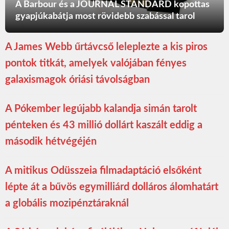
A Barbour és a JOURNAL STANDARD kopottas
gyapjúkabátja most rövidebb szabással tarol
A James Webb űrtávcső leleplezte a kis piros
pontok titkát, amelyek valójában fényes
galaxismagok óriási távolságban
A Pókember legújabb kalandja simán tarolt
pénteken és 43 millió dollárt kaszált eddig a
második hétvégéjén
A mitikus Odüsszeia filmadaptáció elsőként
lépte át a bűvös egymilliárd dolláros álomhatárt
a globális mozipénztáraknál