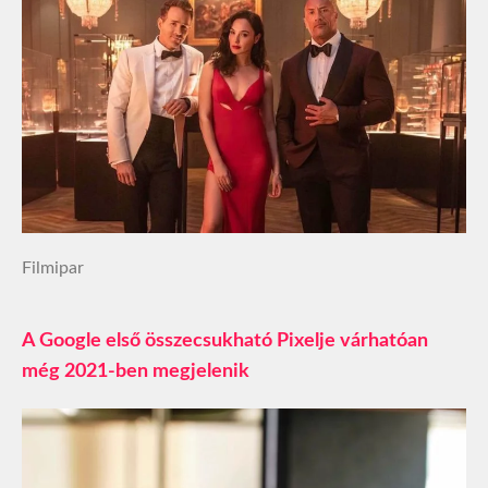
Filmipar
A Google első összecsukható Pixelje várhatóan
még 2021-ben megjelenik