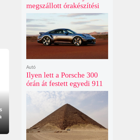
megszállott órakészítési
kiállítása végre Londonba
érkezik idén nyáron
Autó
Ilyen lett a Porsche 300
órán át festett egyedi 911
Turbo S-e, ami ausztrál
naplementéből született
s
a