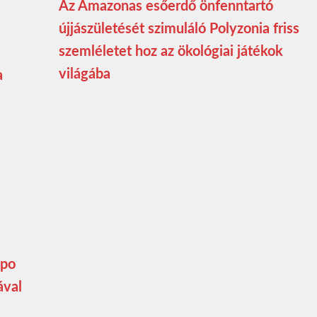
Az Amazonas esőerdő önfenntartó
újjászületését szimuláló Polyzonia friss
szemléletet hoz az ökológiai játékok
világába
a
mpo
ával