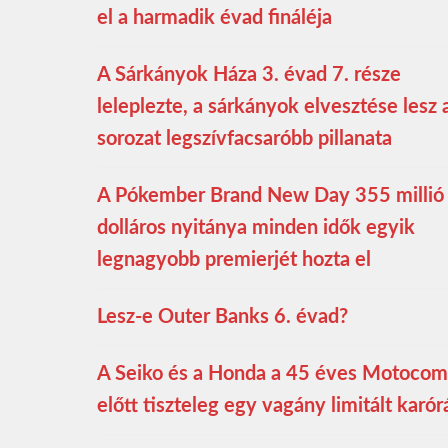
el a harmadik évad fináléja
A Sárkányok Háza 3. évad 7. része
leleplezte, a sárkányok elvesztése lesz 
sorozat legszívfacsaróbb pillanata
A Pókember Brand New Day 355 millió
dolláros nyitánya minden idők egyik
legnagyobb premierjét hozta el
Lesz-e Outer Banks 6. évad?
A Seiko és a Honda a 45 éves Motoco
előtt tiszteleg egy vagány limitált karór