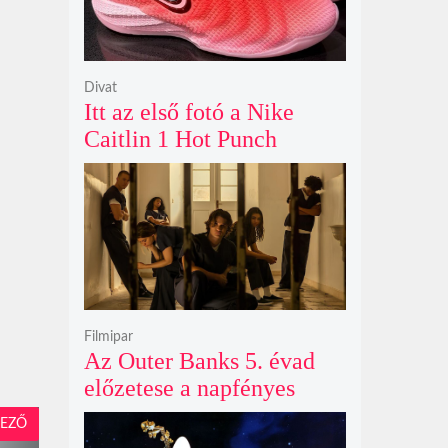
Divat
Itt az első fotó a Nike
Caitlin 1 Hot Punch
cipőjéről brutálisan ütős
színben
Filmipar
Az Outer Banks 5. évad
előzetese a napfényes
kalandok helyett
EZŐ
kíméletlen