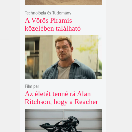
Technológia és Tudomány
A Vörös Piramis
közelében található
rejtélyes vonalak nem
kőszállító rámpák, hanem
egy ókori gátrendszer
részei lehetnek
Filmipar
Az életét tenné rá Alan
Ritchson, hogy a Reacher
negyedik évada mindent
felülmúl