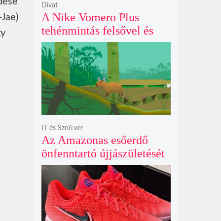
dése
Divat
A Nike Vomero Plus
-Jae)
tehénmintás felsővel és
gy
vitorlavászon póniló
Swoosh-sal legelészik a
reflektorfényben
IT és Szoftver
Az Amazonas esőerdő
önfenntartó újjászületését
szimuláló Polyzonia friss
szemléletet hoz az
ökológiai játékok világába