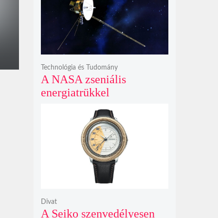
bosszúhadjáratot ígér
Technológia és Tudomány
A NASA zseniális
energiatrükkel
hosszabbította meg a 48
éves Voyager-2 csillagközi
küldetését
Divat
A Seiko szenvedélyesen