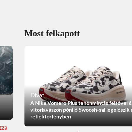
Most felkapott
Divat
A Nike Vomero Plus tehénmintás felsővel é
vitorlavászon póniló Swoosh-sal legelészik 
reflektorfényben
zza