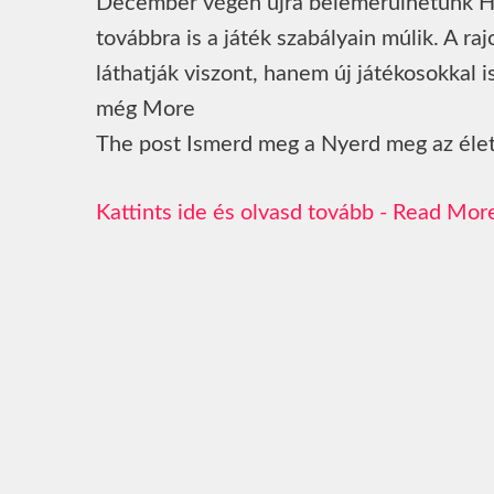
December végén újra belemerülhetünk Hw
továbbra is a játék szabályain múlik. A r
láthatják viszont, hanem új játékosokkal
még More
The post Ismerd meg a Nyerd meg az élete
Read Mor