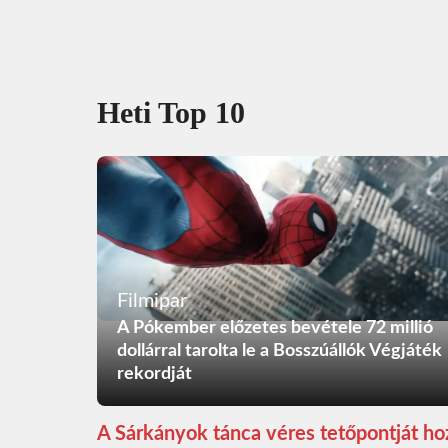
Heti Top 10
Filmipar
A Pókember előzetes bevétele 72 millió
dollárral tarolta le a Bosszúállók Végjáték
rekordját
A Sárkányok tánca véres tetőpontját ho