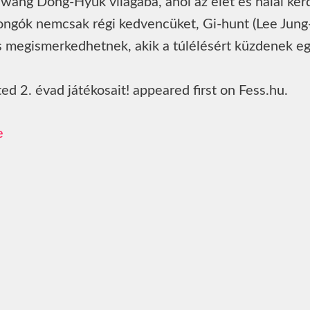
ang Dong-Hyuk világába, ahol az élet és halál kér
ajongók nemcsak régi kedvencüket, Gi-hunt (Lee Jung
 is megismerkedhetnek, akik a túlélésért küzdenek e
d 2. évad játékosait! appeared first on Fess.hu.
e