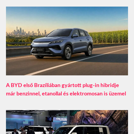
A BYD első Brazíliában gyártott plug-in hibridje
már benzinnel, etanollal és elektromosan is üzemel