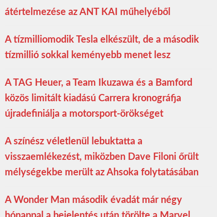
átértelmezése az ANT KAI műhelyéből
A tízmilliomodik Tesla elkészült, de a második
tízmillió sokkal keményebb menet lesz
A TAG Heuer, a Team Ikuzawa és a Bamford
közös limitált kiadású Carrera kronográfja
újradefiniálja a motorsport-örökséget
A színész véletlenül lebuktatta a
visszaemlékezést, miközben Dave Filoni őrült
mélységekbe merült az Ahsoka folytatásában
A Wonder Man második évadát már négy
hónappal a bejelentés után törölte a Marvel