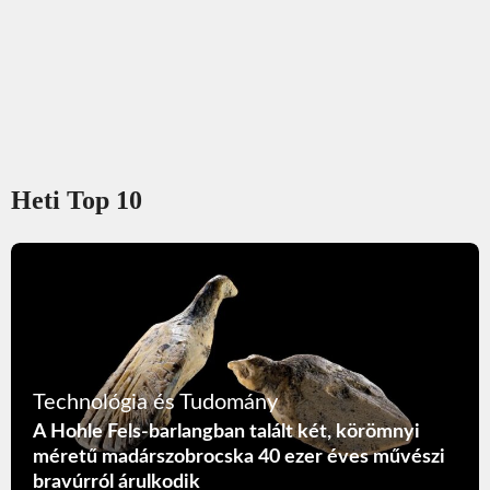
Heti Top 10
Technológia és Tudomány
A Hohle Fels-barlangban talált két, körömnyi
méretű madárszobrocska 40 ezer éves művészi
bravúrról árulkodik