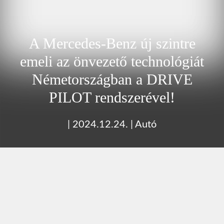
A Mercedes-Benz új szintre
emeli az önvezető technológiát
Németországban a DRIVE
PILOT rendszerével!
|
2024.12.24.
|
Autó