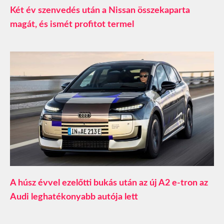
Két év szenvedés után a Nissan összekaparta
magát, és ismét profitot termel
A húsz évvel ezelőtti bukás után az új A2 e-tron az
Audi leghatékonyabb autója lett