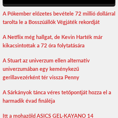
A Pókember előzetes bevétele 72 millió dollárral
tarolta le a Bosszúállók Végjáték rekordját
A Netflix még hallgat, de Kevin Harték már
kikacsintottak a 72 óra folytatására
A Stuart az univerzum ellen alternatív
univerzumában egy keménykezű
gerillavezérként tér vissza Penny
A Sárkányok tánca véres tetőpontját hozza el a
harmadik évad fináléja
Itt a mohazöld ASICS GEL-KAYANO 14