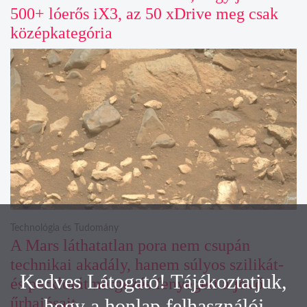
500+ lóerős iX3, az 50 xDrive meg csak
középkategória
Technológia és Tudomány
A Mars láthatatlan pora nem csupán
technikai akadály, hanem súlyos szilikát-
Kedves Látogató! Tájékoztatjuk,
és perklorátmérgezés fenyegeti a jövő
űrhajósait
hogy a honlap felhasználói