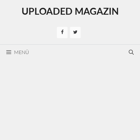
Kilépés
UPLOADED MAGAZIN
a
tartalomba
MENÜ