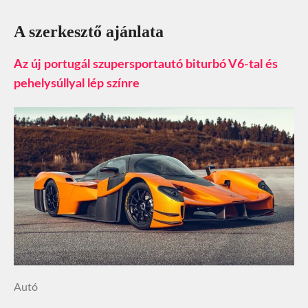
A szerkesztő ajánlata
Az új portugál szupersportautó biturbó V6-tal és
pehelysúllyal lép színre
Autó