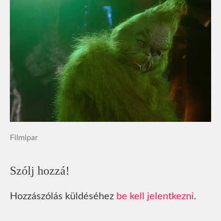
Filmipar
Szólj hozzá!
Hozzászólás küldéséhez
be kell jelentkezni
.