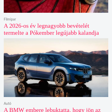
Filmipar
A 2026-os év legnagyobb bevételét
termelte a Pókember legújabb kalandja
Autó
A BMW embere lebuktatta, hogy jön az