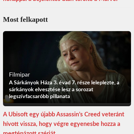
Most felkapott
Filmipar
A Sárkányok Háza 3. évad 7. része leleplezte, a
sárkányok elvesztése lesz a sorozat
legszívfacsaróbb pillanata
A Ubisoft egy újabb Assassin’s Creed veteránt
hívott vissza, hogy végre egyenesbe hozza a
megtépázott szériát