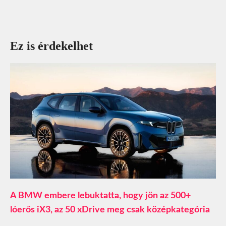
Ez is érdekelhet
A BMW embere lebuktatta, hogy jön az 500+
lóerős iX3, az 50 xDrive meg csak középkategória