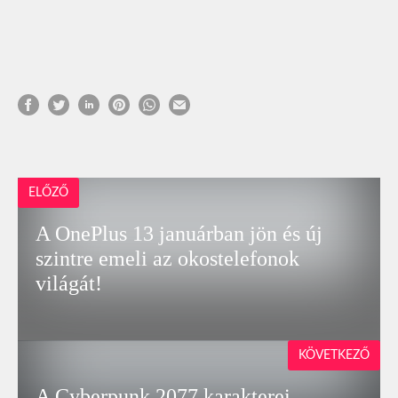
ELŐZŐ
A OnePlus 13 januárban jön és új
szintre emeli az okostelefonok
világát!
KÖVETKEZŐ
A Cyberpunk 2077 karakterei