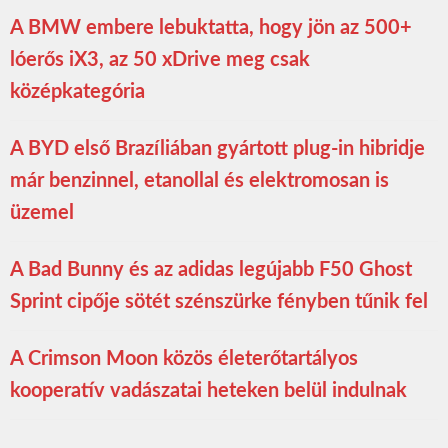
A BMW embere lebuktatta, hogy jön az 500+
lóerős iX3, az 50 xDrive meg csak
középkategória
A BYD első Brazíliában gyártott plug-in hibridje
már benzinnel, etanollal és elektromosan is
üzemel
A Bad Bunny és az adidas legújabb F50 Ghost
Sprint cipője sötét szénszürke fényben tűnik fel
A Crimson Moon közös életerőtartályos
kooperatív vadászatai heteken belül indulnak