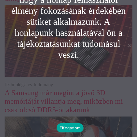
élmény fokozásának érdekében
sütiket alkalmazunk. A
honlapunk használatával ön a
tájékoztatásunkat tudomásul
veszi.
Technológia és Tudomány
A Samsung már megint a jövő 3D
memóriáját villantja meg, miközben mi
csak olcsó DDR5-öt akarunk
Elfogadom