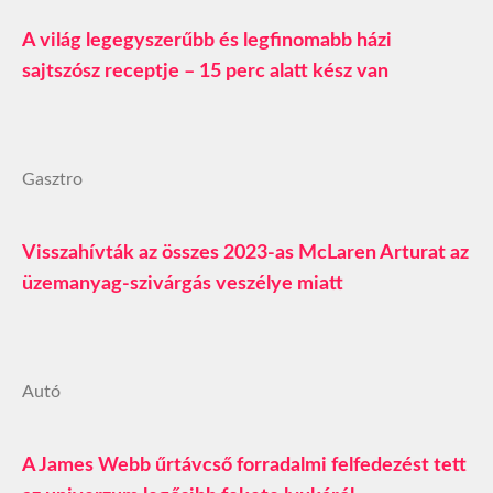
A világ legegyszerűbb és legfinomabb házi
sajtszósz receptje – 15 perc alatt kész van
Gasztro
Visszahívták az összes 2023-as McLaren Arturat az
üzemanyag-szivárgás veszélye miatt
Autó
A James Webb űrtávcső forradalmi felfedezést tett