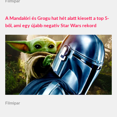
Filmipar
A Mandalóri és Grogu hat hét alatt kiesett a top 5-
ből, ami egy újabb negatív Star Wars rekord
Filmipar