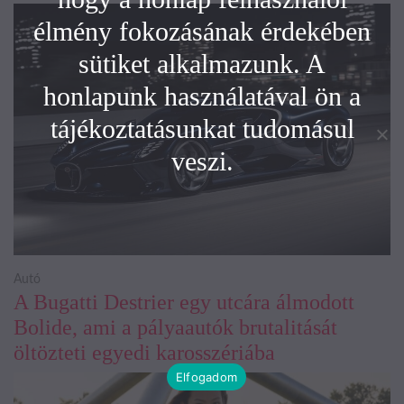
élmény fokozásának érdekében
sütiket alkalmazunk. A
honlapunk használatával ön a
tájékoztatásunkat tudomásul
veszi.
Autó
A Bugatti Destrier egy utcára álmodott
Bolide, ami a pályaautók brutalitását
öltözteti egyedi karosszériába
Elfogadom