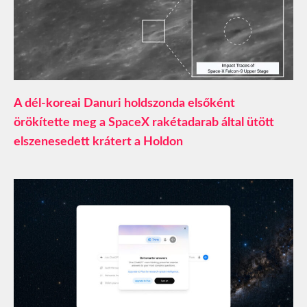
A dél-koreai Danuri holdszonda elsőként
örökítette meg a SpaceX rakétadarab által ütött
elszenesedett krátert a Holdon