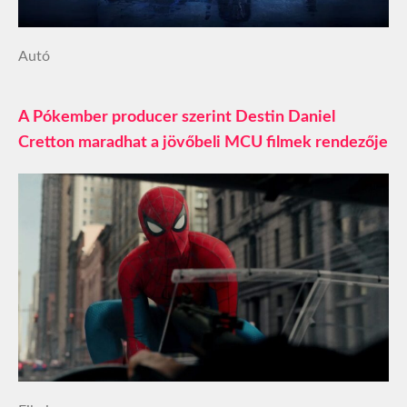
Autó
A Pókember producer szerint Destin Daniel
Cretton maradhat a jövőbeli MCU filmek rendezője