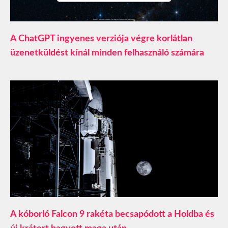
A ChatGPT ingyenes verziója végre korlátlan
üzenetküldést kínál minden felhasználó számára
A kóborló Falcon 9 rakéta becsapódott a Holdba és