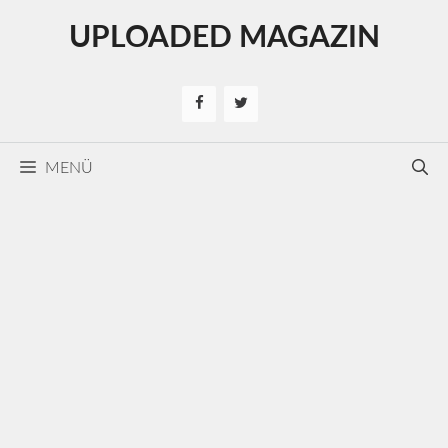
Kilépés
UPLOADED MAGAZIN
a
tartalomba
MENÜ