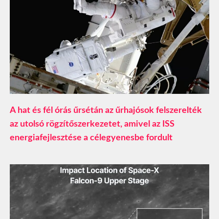
A hat és fél órás űrsétán az űrhajósok felszerelték
az utolsó rögzítőszerkezetet, amivel az ISS
energiafejlesztése a célegyenesbe fordult