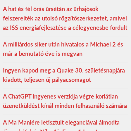
A hat és fél órás űrsétán az űrhajósok
felszerelték az utolsó rögzítőszerkezetet, amivel
az ISS energiafejlesztése a célegyenesbe fordult
A milliárdos siker után hivatalos a Michael 2 és
már a bemutató éve is megvan
Ingyen kapod meg a Quake 30. születésnapjára
kiadott, teljesen új pályacsomagot
A ChatGPT ingyenes verziója végre korlátlan
üzenetküldést kínál minden felhasználó számára
A Ma Maniére letisztult eleganciával álmodta