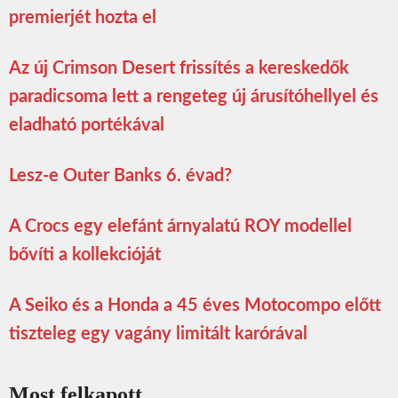
premierjét hozta el
Az új Crimson Desert frissítés a kereskedők
paradicsoma lett a rengeteg új árusítóhellyel és
eladható portékával
Lesz-e Outer Banks 6. évad?
A Crocs egy elefánt árnyalatú ROY modellel
bővíti a kollekcióját
A Seiko és a Honda a 45 éves Motocompo előtt
tiszteleg egy vagány limitált karórával
Most felkapott