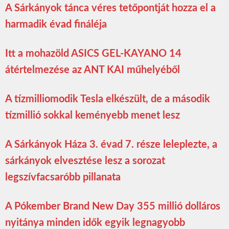
A Sárkányok tánca véres tetőpontját hozza el a
harmadik évad fináléja
Itt a mohazöld ASICS GEL-KAYANO 14
átértelmezése az ANT KAI műhelyéből
A tízmilliomodik Tesla elkészült, de a második
tízmillió sokkal keményebb menet lesz
A Sárkányok Háza 3. évad 7. része leleplezte, a
sárkányok elvesztése lesz a sorozat
legszívfacsaróbb pillanata
A Pókember Brand New Day 355 millió dolláros
nyitánya minden idők egyik legnagyobb