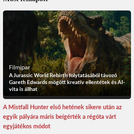
Filmipar
A Jurassic World Rebirth folytatásából távozó
Gareth Edwards mögött kreatív ellentétek és AI-
vita is állhat
A Mistfall Hunter első hetének sikere után az
egyik pályára máris beígérték a régóta várt
egyjátékos módot