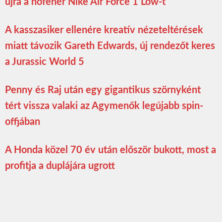
újra a hófehér Nike Air Force 1 Low-t
A kasszasiker ellenére kreatív nézeteltérések
miatt távozik Gareth Edwards, új rendezőt keres
a Jurassic World 5
Penny és Raj után egy gigantikus szörnyként
tért vissza valaki az Agymenők legújabb spin-
offjában
A Honda közel 70 év után először bukott, most a
profitja a duplájára ugrott