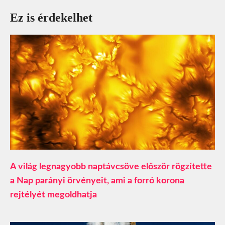
Ez is érdekelhet
A világ legnagyobb naptávcsöve először rögzítette
a Nap parányi örvényeit, ami a forró korona
rejtélyét megoldhatja