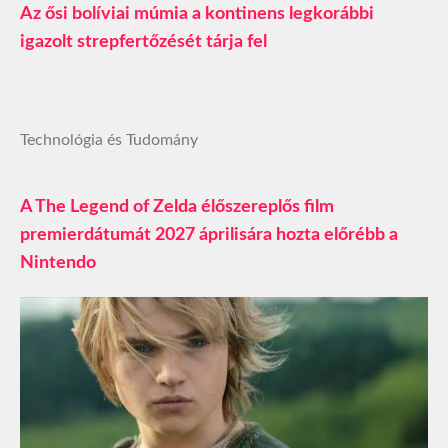
Az ősi bolíviai múmia a kontinens legkorábbi
igazolt strepfertőzését tárja fel
Technológia és Tudomány
A The Legend of Zelda élőszereplős film
premierdátumát 2027 áprilisára hozta előrébb a
Nintendo