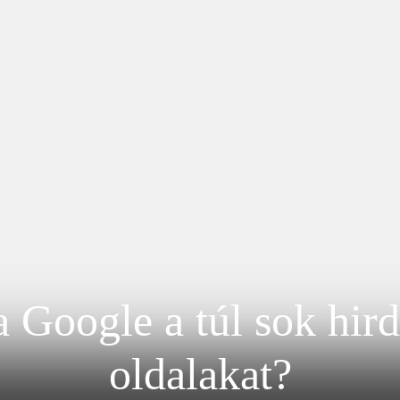
 Google a túl sok hird
oldalakat?