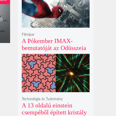
krátert hagyott maga után
ró
Filmipar
A Pókember IMAX-
bemutatóját az Odüsszeia
exkluzív vetítési
időszakának lejárta hozza
el
Technológia és Tudomány
A 13 oldalú einstein
csempéből épített kristály