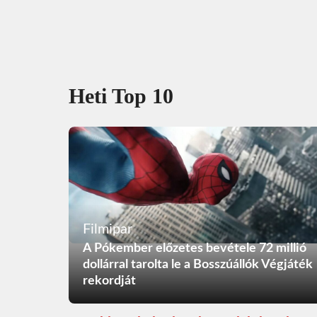
Heti Top 10
Filmipar
A Pókember előzetes bevétele 72 millió
dollárral tarolta le a Bosszúállók Végjáték
rekordját