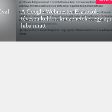
ával
A Google Webmester Eszközök
tévesen küldött ki üzeneteket egy ap
hiba miatt