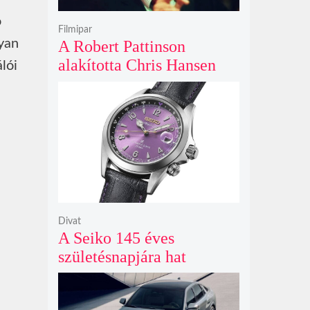
ó
Filmipar
lyan
A Robert Pattinson
alakította Chris Hansen
lói
sötét vadászatra indul a
Primetime előzetesében
Divat
A Seiko 145 éves
születésnapjára hat
limitált kiadású Edo-lila
számlapos modellt hozott