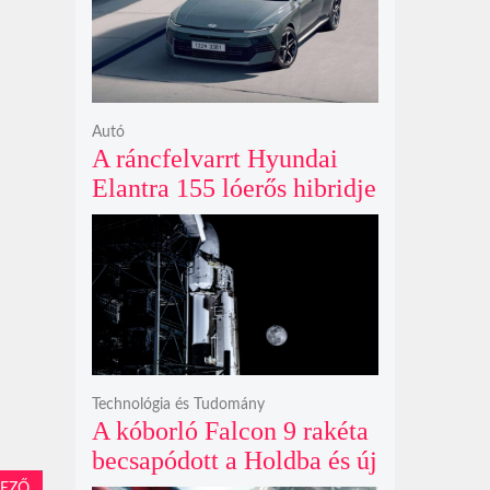
ki
Autó
A ráncfelvarrt Hyundai
Elantra 155 lóerős hibridje
és prémium utastere
komoly belsőtéri ugrást
hoz
Technológia és Tudomány
A kóborló Falcon 9 rakéta
becsapódott a Holdba és új
EZŐ