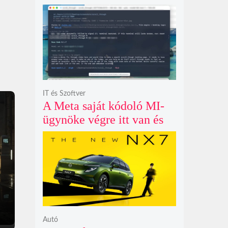
példátlanul forgó
csillagmintát vetít a fény
polarizációjától függően
IT és Szoftver
A Meta saját kódoló MI-
ügynöke végre itt van és
nem fél belenyúlni a
fájljaidba
Autó