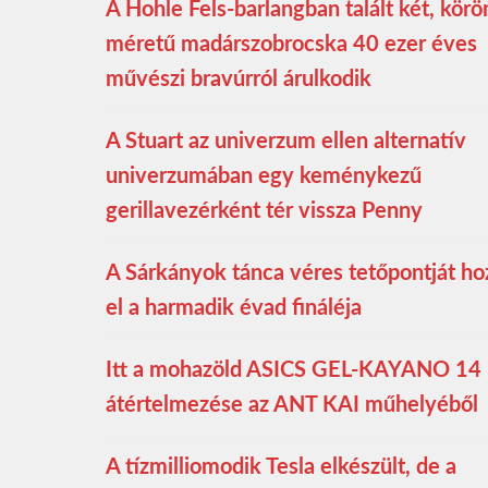
A Hohle Fels-barlangban talált két, kör
méretű madárszobrocska 40 ezer éves
művészi bravúrról árulkodik
A Stuart az univerzum ellen alternatív
univerzumában egy keménykezű
gerillavezérként tér vissza Penny
A Sárkányok tánca véres tetőpontját ho
el a harmadik évad fináléja
Itt a mohazöld ASICS GEL-KAYANO 14
átértelmezése az ANT KAI műhelyéből
A tízmilliomodik Tesla elkészült, de a