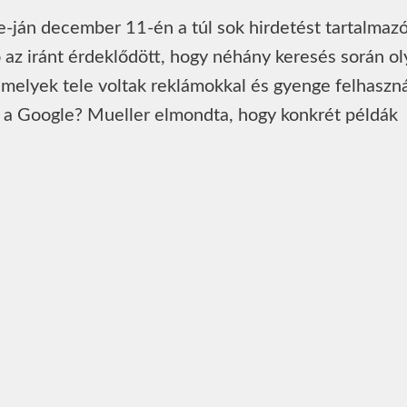
e-ján december 11-én a túl sok hirdetést tartalmaz
 az iránt érdeklődött, hogy néhány keresés során o
n, melyek tele voltak reklámokkal és gyenge felhaszná
t a Google? Mueller elmondta, hogy konkrét példák