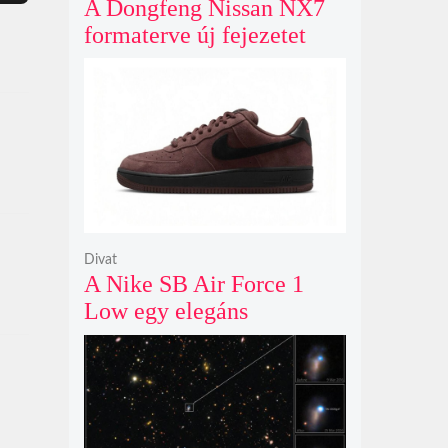
A Dongfeng Nissan NX7
formaterve új fejezetet
nyit az N sorozat negyedik
modelljeként
Divat
A Nike SB Air Force 1
Low egy elegáns
világosbarna
színváltozatban bukkant
fel újra