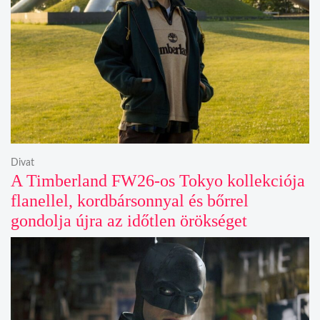
Divat
A Timberland FW26-os Tokyo kollekciója
flanellel, kordbársonnyal és bőrrel
gondolja újra az időtlen örökséget