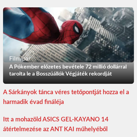
Filmipar
A Pókember előzetes bevétele 72 millió dollárral
tarolta le a Bosszúállók Végjáték rekordját
A Sárkányok tánca véres tetőpontját hozza el a
harmadik évad fináléja
Itt a mohazöld ASICS GEL-KAYANO 14
átértelmezése az ANT KAI műhelyéből