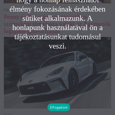
élmény fokozásának érdekében
Filmipar
Penny és Raj után egy gigantikus
sütiket alkalmazunk. A
szörnyként tért vissza valaki az Agymenők
honlapunk használatával ön a
legújabb spin-offjában
tájékoztatásunkat tudomásul
veszi.
Elfogadom