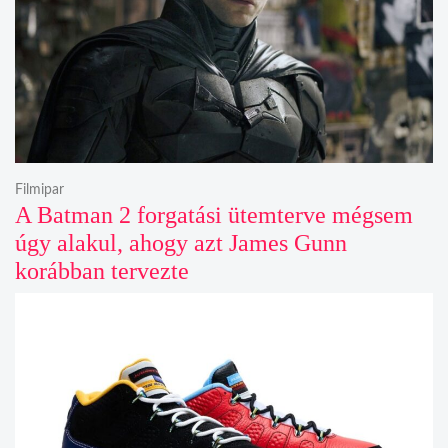
Filmipar
A Batman 2 forgatási ütemterve mégsem
úgy alakul, ahogy azt James Gunn
korábban tervezte