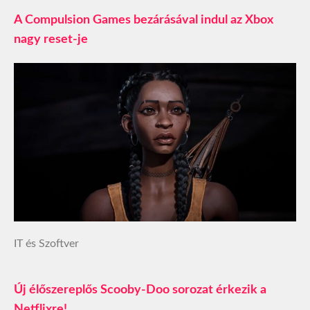
A Compulsion Games bezárásával indul az Xbox
nagy reset-je
IT és Szoftver
Új élőszereplős Scooby-Doo sorozat érkezik a
Netflixre!