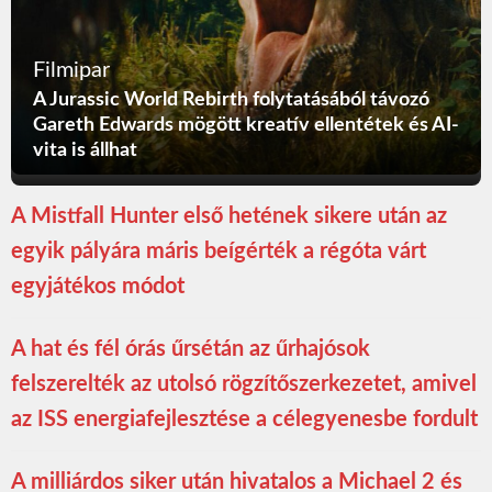
Filmipar
A Jurassic World Rebirth folytatásából távozó
Gareth Edwards mögött kreatív ellentétek és AI-
vita is állhat
A Mistfall Hunter első hetének sikere után az
egyik pályára máris beígérték a régóta várt
egyjátékos módot
A hat és fél órás űrsétán az űrhajósok
felszerelték az utolsó rögzítőszerkezetet, amivel
az ISS energiafejlesztése a célegyenesbe fordult
A milliárdos siker után hivatalos a Michael 2 és