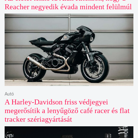
Reacher negyedik évada mindent felülmúl
Autó
A Harley-Davidson friss védjegyei
megerősítik a lenyűgöző café racer és flat
tracker szériagyártását