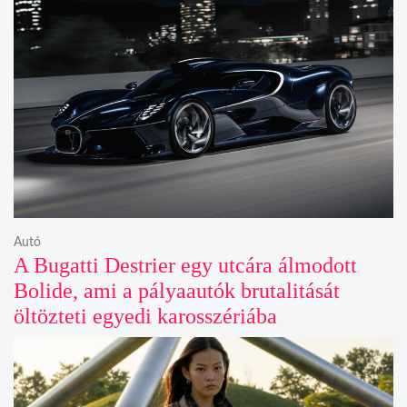
Autó
A Bugatti Destrier egy utcára álmodott
Bolide, ami a pályaautók brutalitását
öltözteti egyedi karosszériába