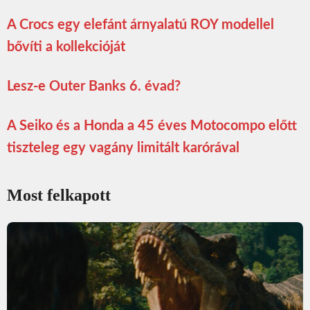
A Crocs egy elefánt árnyalatú ROY modellel
bővíti a kollekcióját
Lesz-e Outer Banks 6. évad?
A Seiko és a Honda a 45 éves Motocompo előtt
tiszteleg egy vagány limitált karórával
Most felkapott