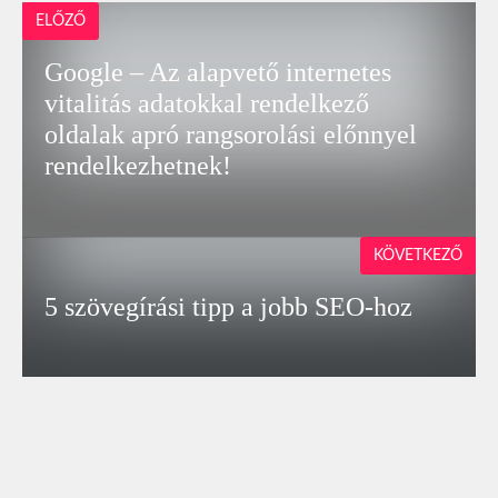
ELŐZŐ
Google – Az alapvető internetes
vitalitás adatokkal rendelkező
oldalak apró rangsorolási előnnyel
rendelkezhetnek!
KÖVETKEZŐ
5 szövegírási tipp a jobb SEO-hoz