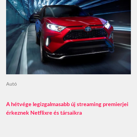
Autó
A hétvége legizgalmasabb új streaming premierjei
érkeznek Netflixre és társaikra