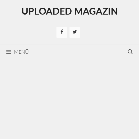
Kilépés
UPLOADED MAGAZIN
a
tartalomba
MENÜ