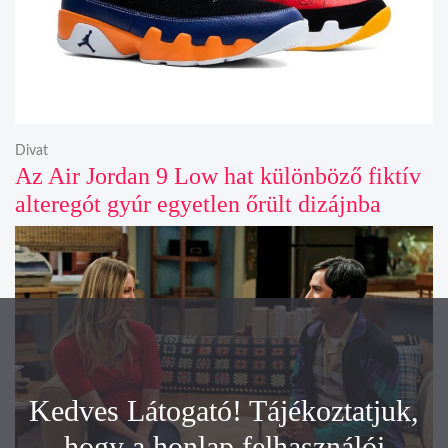
Divat
Az Air Jordan 9 Low hat különböző fiktív
alteregót gyúr egyetlen őrült dizájnba
Kedves Látogató! Tájékoztatjuk,
hogy a honlap felhasználói