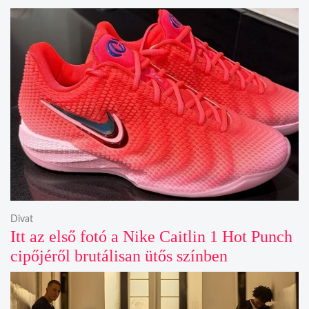
Divat
Itt az első fotó a Nike Caitlin 1 Hot Punch
cipőjéről brutálisan ütős színben