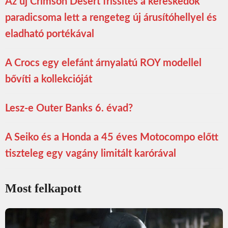
Az új Crimson Desert frissítés a kereskedők
paradicsoma lett a rengeteg új árusítóhellyel és
eladható portékával
A Crocs egy elefánt árnyalatú ROY modellel
bővíti a kollekcióját
Lesz-e Outer Banks 6. évad?
A Seiko és a Honda a 45 éves Motocompo előtt
tiszteleg egy vagány limitált karórával
Most felkapott