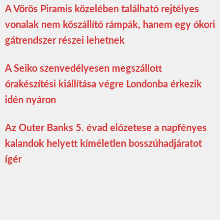
A Vörös Piramis közelében található rejtélyes
vonalak nem kőszállító rámpák, hanem egy ókori
gátrendszer részei lehetnek
A Seiko szenvedélyesen megszállott
órakészítési kiállítása végre Londonba érkezik
idén nyáron
Az Outer Banks 5. évad előzetese a napfényes
kalandok helyett kíméletlen bosszúhadjáratot
ígér