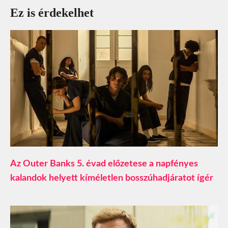
Ez is érdekelhet
Az Outer Banks 5. évad előzetese a napfényes
kalandok helyett kíméletlen bosszúhadjáratot ígér