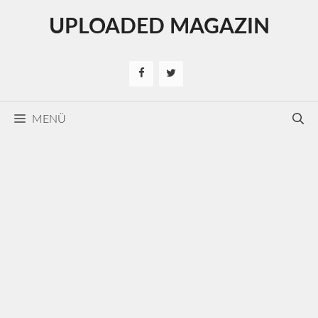
Kilépés
UPLOADED MAGAZIN
a
tartalomba
MENÜ