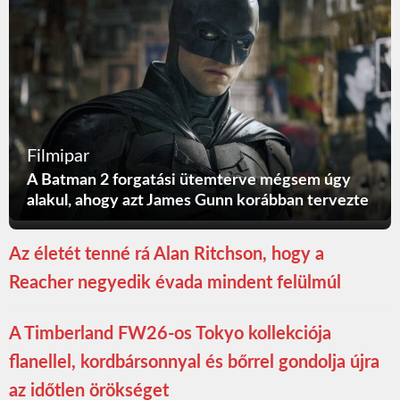
Filmipar
A Batman 2 forgatási ütemterve mégsem úgy
alakul, ahogy azt James Gunn korábban tervezte
Az életét tenné rá Alan Ritchson, hogy a
Reacher negyedik évada mindent felülmúl
A Timberland FW26-os Tokyo kollekciója
flanellel, kordbársonnyal és bőrrel gondolja újra
az időtlen örökséget