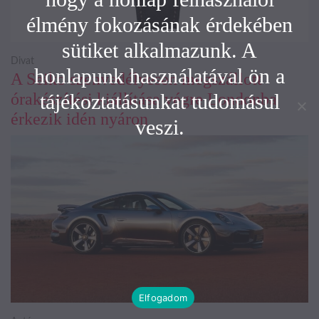
élmény fokozásának érdekében
sütiket alkalmazunk. A
Divat
honlapunk használatával ön a
A Seiko szenvedélyesen megszállott
tájékoztatásunkat tudomásul
órakészítési kiállítása végre Londonba
érkezik idén nyáron
veszi.
Elfogadom