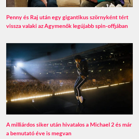
Penny és Raj után egy gigantikus szörnyként tért
vissza valaki az Agymenők legújabb spin-offjában
A milliárdos siker után hivatalos a Michael 2 és már
a bemutató éve is megvan