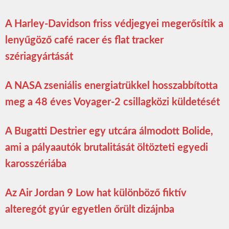
A Harley-Davidson friss védjegyei megerősítik a
lenyűgöző café racer és flat tracker
szériagyártását
A NASA zseniális energiatrükkel hosszabbította
meg a 48 éves Voyager-2 csillagközi küldetését
A Bugatti Destrier egy utcára álmodott Bolide,
ami a pályaautók brutalitását öltözteti egyedi
karosszériába
Az Air Jordan 9 Low hat különböző fiktív
alteregót gyúr egyetlen őrült dizájnba