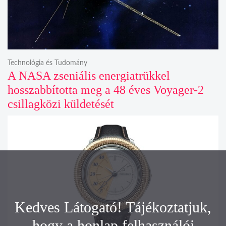
Technológia és Tudomány
A NASA zseniális energiatrükkel
hosszabbította meg a 48 éves Voyager-2
csillagközi küldetését
Kedves Látogató! Tájékoztatjuk,
hogy a honlap felhasználói