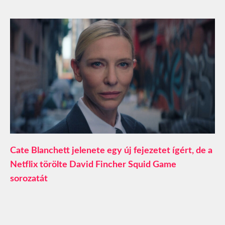
Cate Blanchett jelenete egy új fejezetet ígért, de a
Netflix törölte David Fincher Squid Game
sorozatát