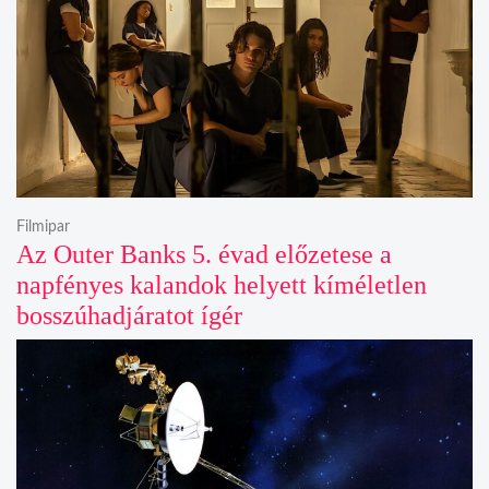
Filmipar
Az Outer Banks 5. évad előzetese a
napfényes kalandok helyett kíméletlen
bosszúhadjáratot ígér