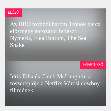
ELŐZŐ
Az HBO további három Trónok harca
előzmény sorozatot fejleszt:
Nymeria, Flea Bottom, The Sea
Snake
KÖVETKEZŐ
Idris Elba és Caleb McLaughlin a
főszereplője a Netflix Városi cowboy
filmjének