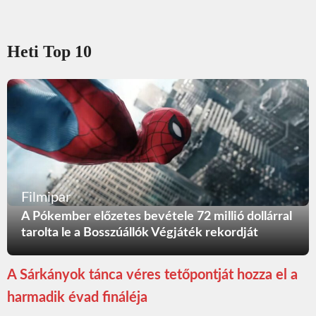
Heti Top 10
Filmipar
A Pókember előzetes bevétele 72 millió dollárral
tarolta le a Bosszúállók Végjáték rekordját
A Sárkányok tánca véres tetőpontját hozza el a
harmadik évad fináléja