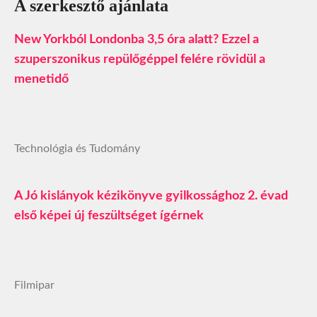
A szerkesztő ajánlata
New Yorkból Londonba 3,5 óra alatt? Ezzel a
szuperszonikus repülőgéppel felére rövidül a
menetidő
Technológia és Tudomány
A Jó kislányok kézikönyve gyilkossághoz 2. évad
első képei új feszültséget ígérnek
Filmipar