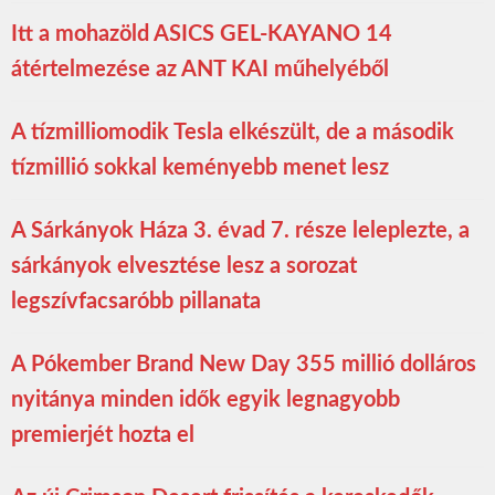
Itt a mohazöld ASICS GEL-KAYANO 14
átértelmezése az ANT KAI műhelyéből
A tízmilliomodik Tesla elkészült, de a második
tízmillió sokkal keményebb menet lesz
A Sárkányok Háza 3. évad 7. része leleplezte, a
sárkányok elvesztése lesz a sorozat
legszívfacsaróbb pillanata
A Pókember Brand New Day 355 millió dolláros
nyitánya minden idők egyik legnagyobb
premierjét hozta el