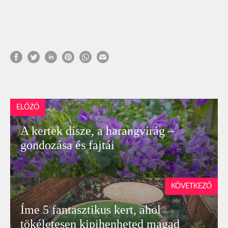
ELŐZŐ
A kertek dísze, a harangvirág –
gondozása és fajtái
KÖVETKEZŐ
Íme 5 fantasztikus kert, ahol
tökéletesen kipihenheted magad