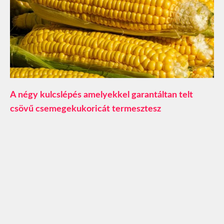
A négy kulcslépés amelyekkel garantáltan telt
csövű csemegekukoricát termesztesz