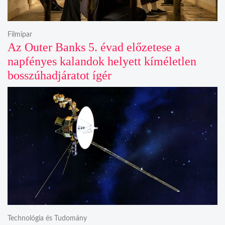
Filmipar
Az Outer Banks 5. évad előzetese a
napfényes kalandok helyett kíméletlen
bosszúhadjáratot ígér
Technológia és Tudomány