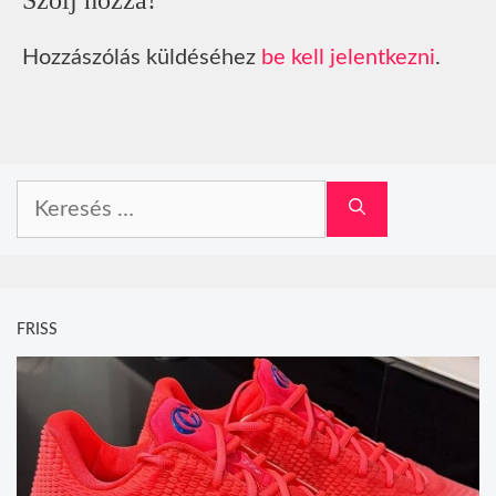
Hozzászólás küldéséhez
be kell jelentkezni
.
Keresés:
FRISS