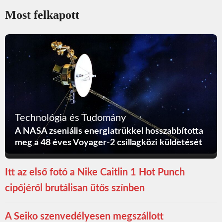
Most felkapott
Technológia és Tudomány
A NASA zseniális energiatrükkel hosszabbította
meg a 48 éves Voyager-2 csillagközi küldetését
Itt az első fotó a Nike Caitlin 1 Hot Punch
cipőjéről brutálisan ütős színben
A Seiko szenvedélyesen megszállott