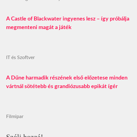
A Castle of Blackwater ingyenes lesz – így próbálja
megmenteni magát a játék
IT és Szoftver
A Dűne harmadik részének első előzetese minden
vártnál sötétebb és grandiózusabb epikát ígér
Filmipar
Szólj hozzá!