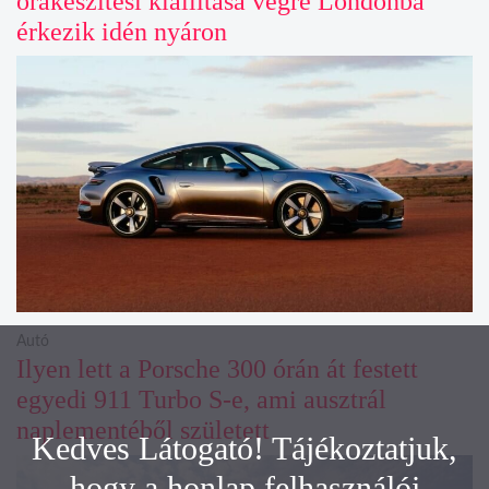
órakészítési kiállítása végre Londonba
érkezik idén nyáron
Autó
Ilyen lett a Porsche 300 órán át festett
egyedi 911 Turbo S-e, ami ausztrál
naplementéből született
Kedves Látogató! Tájékoztatjuk,
hogy a honlap felhasználói