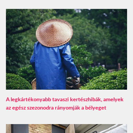
A legkártékonyabb tavaszi kertészhibák, amelyek
az egész szezonodra rányomják a bélyeget