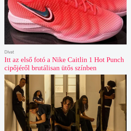
Divat
Itt az első fotó a Nike Caitlin 1 Hot Punch
cipőjéről brutálisan ütős színben