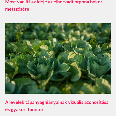
Most van itt az ideje az elhervadt orgona bokor
metszésére
A levelek tápanyaghiányainak vizuális azonosítása
és gyakori tünetei