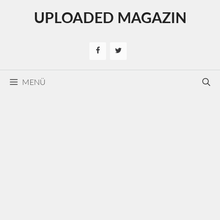
Kilépés
UPLOADED MAGAZIN
a
tartalomba
MENÜ