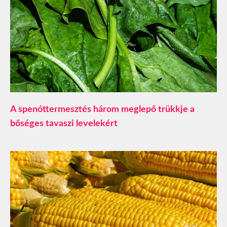
A spenóttermesztés három meglepő trükkje a
bőséges tavaszi levelekért