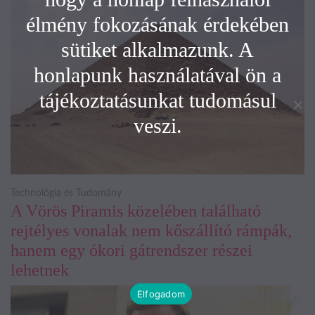
élmény fokozásának érdekében
sütiket alkalmazunk. A
honlapunk használatával ön a
tájékoztatásunkat tudomásul
veszi.
Technológia és Tudomány
A Vörös Piramis közelében található
rejtélyes vonalak nem kőszállító rámpák,
hanem egy ókori gátrendszer részei
lehetnek
Elfogadom