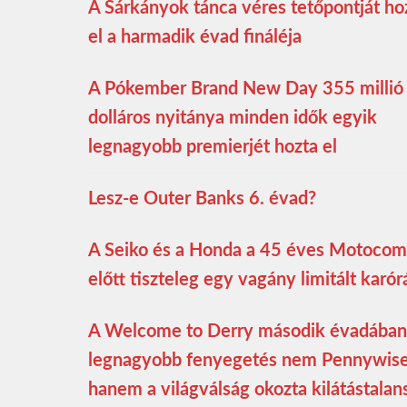
A Sárkányok tánca véres tetőpontját ho
el a harmadik évad fináléja
A Pókember Brand New Day 355 millió
dolláros nyitánya minden idők egyik
legnagyobb premierjét hozta el
Lesz-e Outer Banks 6. évad?
A Seiko és a Honda a 45 éves Motoco
előtt tiszteleg egy vagány limitált karór
A Welcome to Derry második évadában
legnagyobb fenyegetés nem Pennywise
hanem a világválság okozta kilátástalan