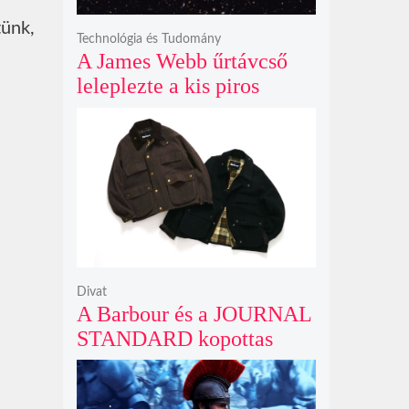
tünk,
Technológia és Tudomány
A James Webb űrtávcső
leleplezte a kis piros
pontok titkát, amelyek
valójában fényes
galaxismagok óriási
távolságban
Divat
A Barbour és a JOURNAL
STANDARD kopottas
gyapjúkabátja most
rövidebb szabással tarol