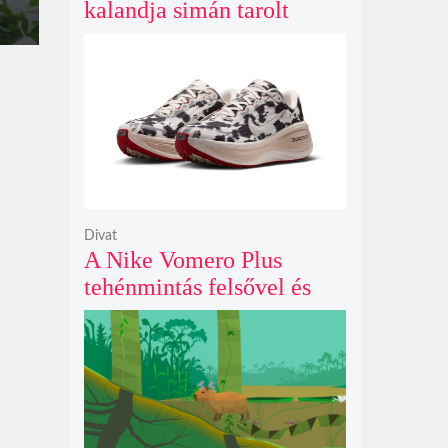
kalandja simán tarolt
pénteken és 43 millió
dollárt kaszált eddig a
második hétvégéjén
Divat
A Nike Vomero Plus
tehénmintás felsővel és
vitorlavászon póniló
Swoosh-sal legelészik a
reflektorfényben