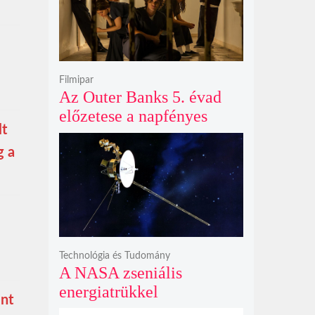
Filmipar
Az Outer Banks 5. évad
előzetese a napfényes
lt
kalandok helyett
kíméletlen
g a
bosszúhadjáratot ígér
Technológia és Tudomány
A NASA zseniális
energiatrükkel
ént
hosszabbította meg a 48