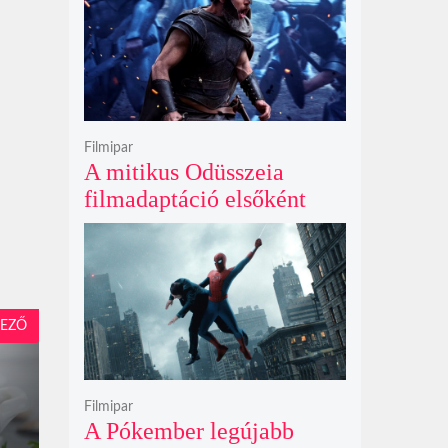
Filmipar
A mitikus Odüsszeia
filmadaptáció elsőként
lépte át a bűvös
egymilliárd dolláros
álomhatárt a globális
mozipénztáraknál
EZŐ
Filmipar
A Pókember legújabb