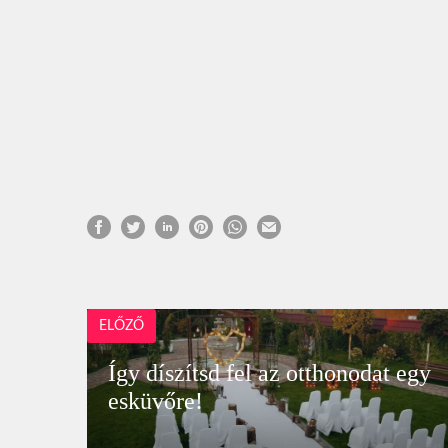
ELŐZŐ
Így díszítsd fel az otthonodat egy
esküvőre!