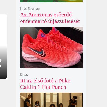
IT és Szoftver
Az Amazonas esőerdő
önfenntartó újjászületését
szimuláló Polyzonia friss
szemléletet hoz az
ökológiai játékok világába
s
a
Divat
Itt az első fotó a Nike
Caitlin 1 Hot Punch
cipőjéről brutálisan ütős
színben