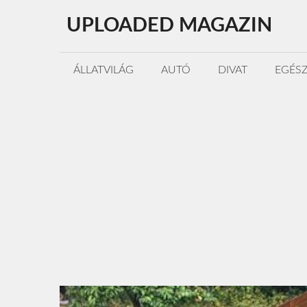
Kilépés
UPLOADED MAGAZIN
a
tartalomba
ÁLLATVILÁG
AUTÓ
DIVAT
EGÉS