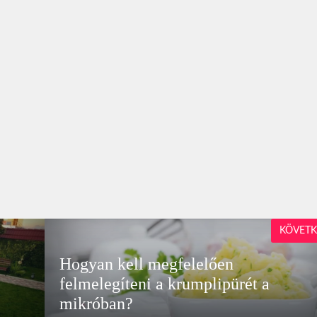
KÖVETK
Hogyan kell megfelelően
felmelegíteni a krumplipürét a
mikróban?