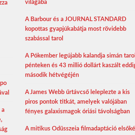
világába
zza
A Barbour és a JOURNAL STANDARD
kopottas gyapjúkabátja most rövidebb
szabással tarol
A Pókember legújabb kalandja simán taro
pénteken és 43 millió dollárt kaszált eddi
második hétvégéjén
mpo
A James Webb űrtávcső leleplezte a kis
ával
piros pontok titkát, amelyek valójában
 a
fényes galaxismagok óriási távolságban
,
A mitikus Odüsszeia filmadaptáció elsők
ság