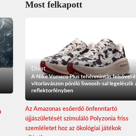
Most felkapott
Divat
A Nike Vomero Plus tehénmintás felsővel é
vitorlavászon póniló Swoosh-sal legelészik 
reflektorfényben
Az Amazonas esőerdő önfenntartó
a
újjászületését szimuláló Polyzonia friss
szemléletet hoz az ökológiai játékok