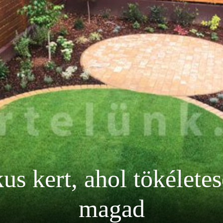
kus kert, ahol tökélete
magad