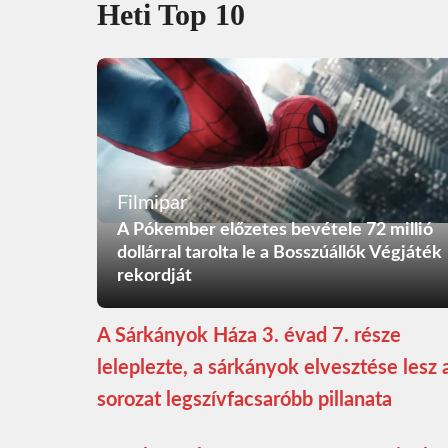
Heti Top 10
Filmipar
A Pókember előzetes bevétele 72 millió
dollárral tarolta le a Bosszúállók Végjáték
rekordját
A Sárkányok Háza 3. évad 7. része
leleplezte, a sárkányok elvesztése lesz 
sorozat legszívfacsaróbb pillanata