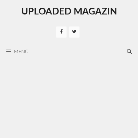
Kilépés
UPLOADED MAGAZIN
a
tartalomba
MENÜ