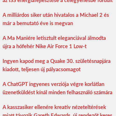
az ISS energiafejlesztése a célegyenesbe fordult
A milliárdos siker után hivatalos a Michael 2 és
már a bemutató éve is megvan
A Ma Maniére letisztult eleganciával álmodta
újra a hófehér Nike Air Force 1 Low-t
Ingyen kapod meg a Quake 30. születésnapjára
kiadott, teljesen új pályacsomagot
A ChatGPT ingyenes verziója végre korlátlan
üzenetküldést kínál minden felhasználó számára
A kasszasiker ellenére kreatív nézeteltérések
miatt távozik Gareth Edwards, új rendezőt keres