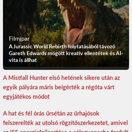
Filmipar
A Jurassic World Rebirth folytatásából távozó
Gareth Edwards mögött kreatív ellentétek és AI-
vita is állhat
A Mistfall Hunter első hetének sikere után az
egyik pályára máris beígérték a régóta várt
egyjátékos módot
A hat és fél órás űrsétán az űrhajósok
felszerelték az utolsó rögzítőszerkezetet, amivel