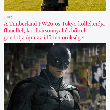
Divat
A Timberland FW26-os Tokyo kollekciója
flanellel, kordbársonnyal és bőrrel
gondolja újra az időtlen örökséget