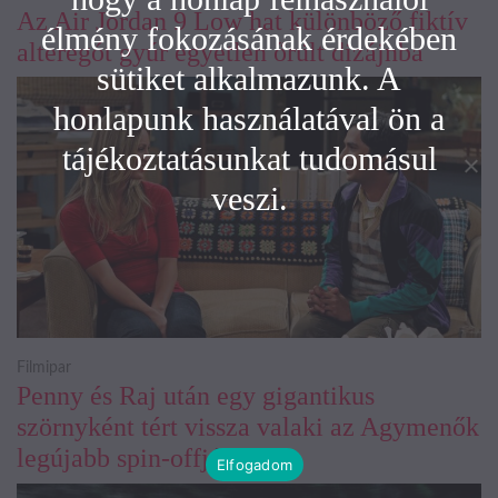
Az Air Jordan 9 Low hat különböző fiktív
élmény fokozásának érdekében
alteregót gyúr egyetlen őrült dizájnba
sütiket alkalmazunk. A
honlapunk használatával ön a
tájékoztatásunkat tudomásul
veszi.
Filmipar
Penny és Raj után egy gigantikus
szörnyként tért vissza valaki az Agymenők
legújabb spin-offjában
Elfogadom