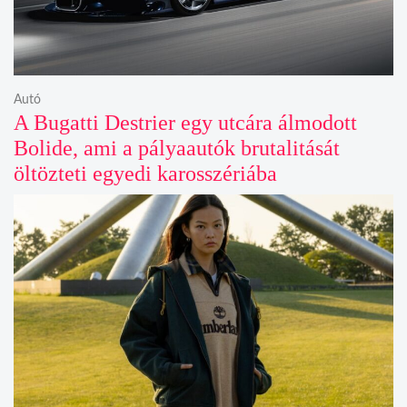
Autó
A Bugatti Destrier egy utcára álmodott
Bolide, ami a pályaautók brutalitását
öltözteti egyedi karosszériába