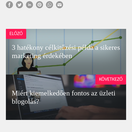
ELŐZŐ
3 hatékony célkitűzési példa a sikeres
marketing érdekében
KÖVETKEZŐ
Miért kiemelkedően fontos az üzleti
blogolás?