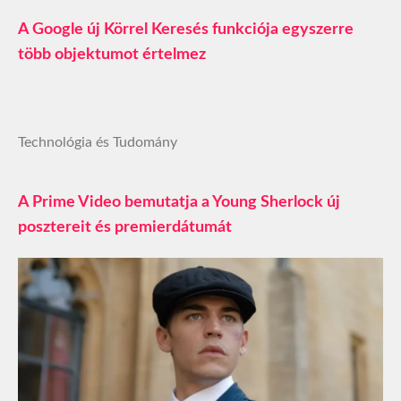
A Google új Körrel Keresés funkciója egyszerre
több objektumot értelmez
Technológia és Tudomány
A Prime Video bemutatja a Young Sherlock új
posztereit és premierdátumát