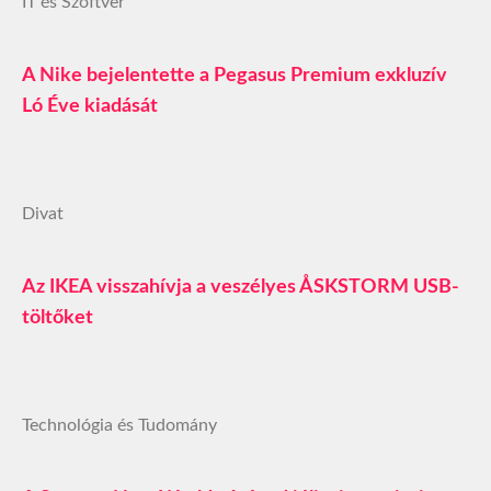
IT és Szoftver
A Nike bejelentette a Pegasus Premium exkluzív
Ló Éve kiadását
Divat
Az IKEA visszahívja a veszélyes ÅSKSTORM USB-
töltőket
Technológia és Tudomány