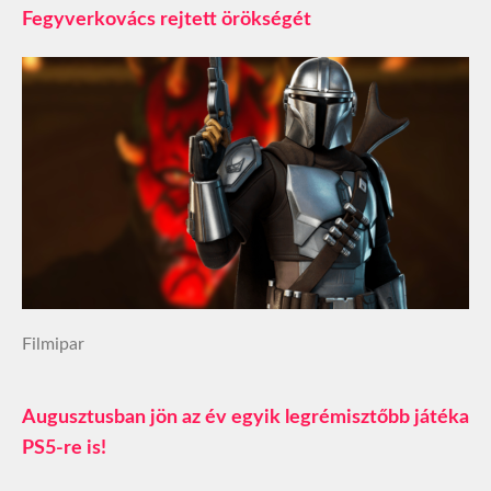
Fegyverkovács rejtett örökségét
Filmipar
Augusztusban jön az év egyik legrémisztőbb játéka
PS5-re is!