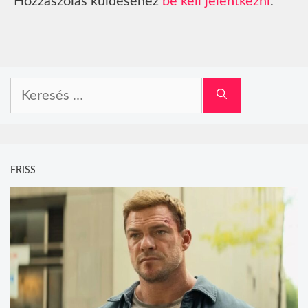
Hozzászólás küldéséhez
be kell jelentkezni
.
Keresés:
FRISS