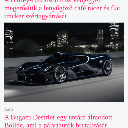
A Harley-Davidson friss védjegyei
megerősítik a lenyűgöző café racer és flat
tracker szériagyártását
Autó
A Bugatti Destrier egy utcára álmodott
Bolide, ami a pályaautók brutalitását