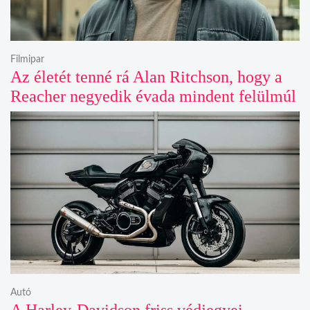
Filmipar
Az életét tenné rá Alan Ritchson, hogy a
Reacher negyedik évada mindent felülmúl
Autó