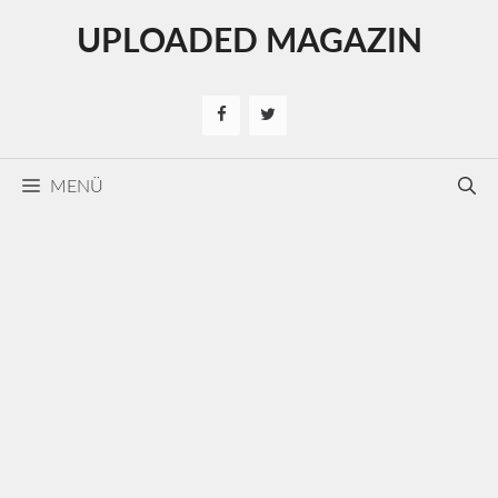
Kilépés
UPLOADED MAGAZIN
a
tartalomba
MENÜ