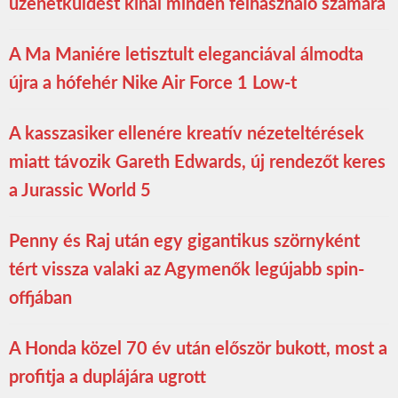
üzenetküldést kínál minden felhasználó számára
A Ma Maniére letisztult eleganciával álmodta
újra a hófehér Nike Air Force 1 Low-t
A kasszasiker ellenére kreatív nézeteltérések
miatt távozik Gareth Edwards, új rendezőt keres
a Jurassic World 5
Penny és Raj után egy gigantikus szörnyként
tért vissza valaki az Agymenők legújabb spin-
offjában
A Honda közel 70 év után először bukott, most a
profitja a duplájára ugrott