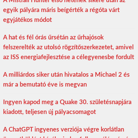
A Mistfall Hunter első hetének sikere után az
egyik pályára máris beígérték a régóta várt
egyjátékos módot
A hat és fél órás űrsétán az űrhajósok
felszerelték az utolsó rögzítőszerkezetet, amivel
az ISS energiafejlesztése a célegyenesbe fordult
A milliárdos siker után hivatalos a Michael 2 és
már a bemutató éve is megvan
Ingyen kapod meg a Quake 30. születésnapjára
kiadott, teljesen új pályacsomagot
A ChatGPT ingyenes verziója végre korlátlan