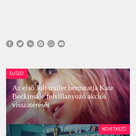
ELŐZŐ
Az első Jolt trailer bemutatja Kate
Beckinsale felvillanyozó akciós
visszatérését
KÖVETKEZŐ