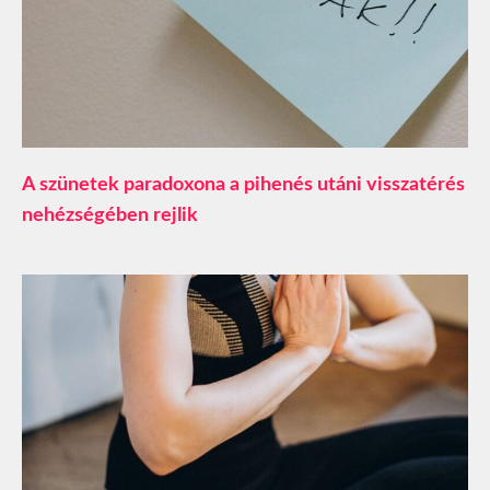
A szünetek paradoxona a pihenés utáni visszatérés
nehézségében rejlik