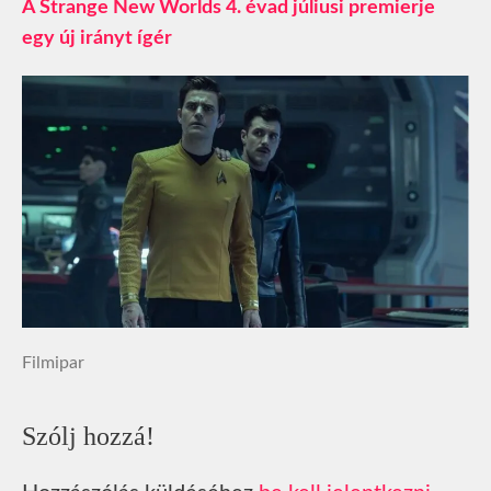
A Strange New Worlds 4. évad júliusi premierje
egy új irányt ígér
Filmipar
Szólj hozzá!