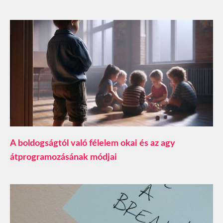
A boldogságtól való félelem okai és az agy
átprogramozásának módjai