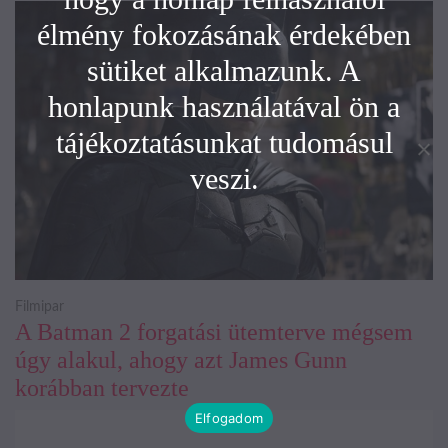
élmény fokozásának érdekében
sütiket alkalmazunk. A
honlapunk használatával ön a
tájékoztatásunkat tudomásul
veszi.
Filmipar
A Batman 2 forgatási ütemterve mégsem
úgy alakul, ahogy azt James Gunn
korábban tervezte
Elfogadom