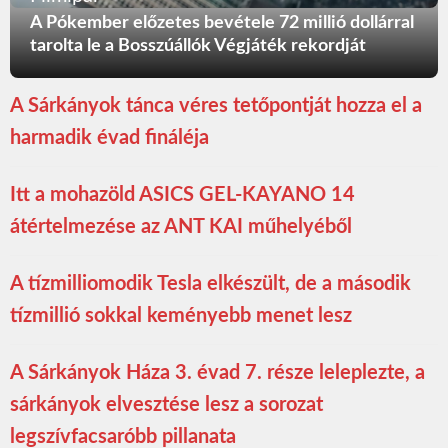
A Pókember előzetes bevétele 72 millió dollárral
tarolta le a Bosszúállók Végjáték rekordját
A Sárkányok tánca véres tetőpontját hozza el a
harmadik évad fináléja
Itt a mohazöld ASICS GEL-KAYANO 14
átértelmezése az ANT KAI műhelyéből
A tízmilliomodik Tesla elkészült, de a második
tízmillió sokkal keményebb menet lesz
A Sárkányok Háza 3. évad 7. része leleplezte, a
sárkányok elvesztése lesz a sorozat
legszívfacsaróbb pillanata