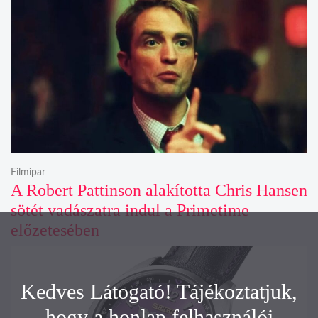
Filmipar
A Robert Pattinson alakította Chris Hansen
sötét vadászatra indul a Primetime
előzetesében
Kedves Látogató! Tájékoztatjuk,
hogy a honlap felhasználói