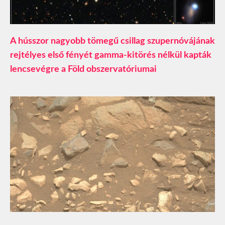
A hússzor nagyobb tömegű csillag szupernóvájának
rejtélyes első fényét gamma-kitörés nélkül kapták
lencsevégre a Föld obszervatóriumai