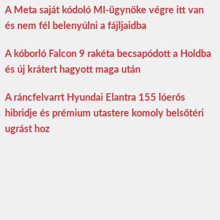
A Meta saját kódoló MI-ügynöke végre itt van
és nem fél belenyúlni a fájljaidba
A kóborló Falcon 9 rakéta becsapódott a Holdba
és új krátert hagyott maga után
A ráncfelvarrt Hyundai Elantra 155 lóerős
hibridje és prémium utastere komoly belsőtéri
ugrást hoz