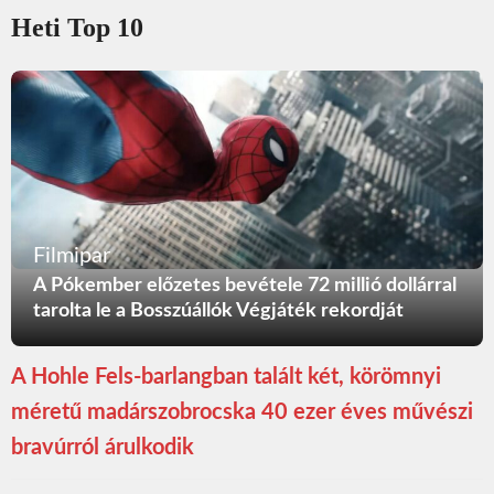
Heti Top 10
Filmipar
A Pókember előzetes bevétele 72 millió dollárral
tarolta le a Bosszúállók Végjáték rekordját
A Hohle Fels-barlangban talált két, körömnyi
méretű madárszobrocska 40 ezer éves művészi
bravúrról árulkodik