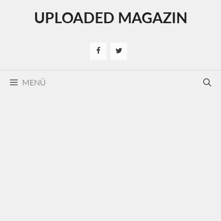
Kilépés
UPLOADED MAGAZIN
a
tartalomba
MENÜ