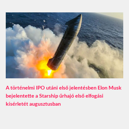
A történelmi IPO utáni első jelentésben Elon Musk
bejelentette a Starship űrhajó első elfogási
kísérletét augusztusban