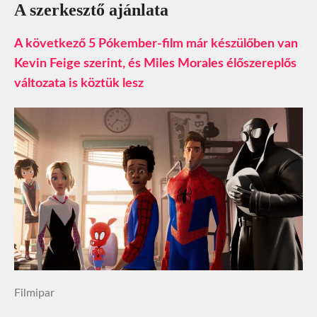
A szerkesztő ajánlata
A következő 5 Pókember-film már készülőben van
Kevin Feige szerint, és Miles Morales élőszereplős
változata is köztük lesz
Filmipar