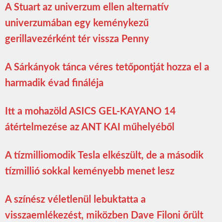
A Stuart az univerzum ellen alternatív
univerzumában egy keménykezű
gerillavezérként tér vissza Penny
A Sárkányok tánca véres tetőpontját hozza el a
harmadik évad fináléja
Itt a mohazöld ASICS GEL-KAYANO 14
átértelmezése az ANT KAI műhelyéből
A tízmilliomodik Tesla elkészült, de a második
tízmillió sokkal keményebb menet lesz
A színész véletlenül lebuktatta a
visszaemlékezést, miközben Dave Filoni őrült