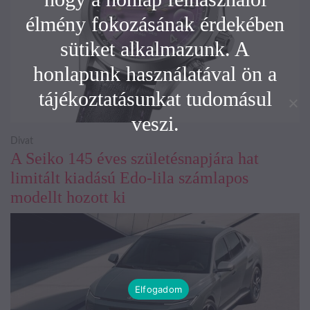
élmény fokozásának érdekében
sütiket alkalmazunk. A
honlapunk használatával ön a
tájékoztatásunkat tudomásul
veszi.
Divat
A Seiko 145 éves születésnapjára hat
limitált kiadású Edo-lila számlapos
modellt hozott ki
Elfogadom