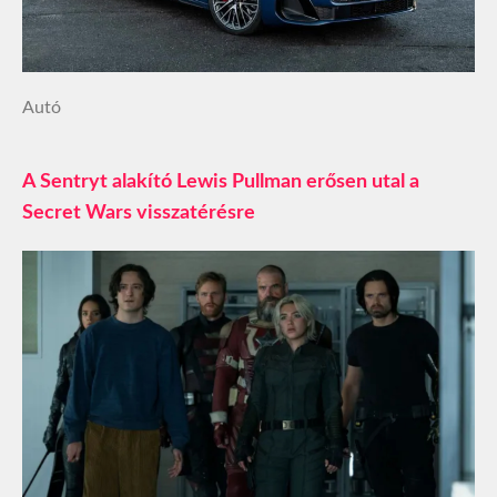
Autó
A Sentryt alakító Lewis Pullman erősen utal a
Secret Wars visszatérésre