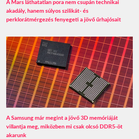
A Mars láthatatlan pora nem csupán technikai
akadály, hanem súlyos szilikát- és
perklorátmérgezés fenyegeti a jövő űrhajósait
A Samsung már megint a jövő 3D memóriáját
villantja meg, miközben mi csak olcsó DDR5-öt
akarunk