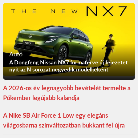
Autó
A Dongfeng Nissan NX7 formaterve új fejezetet
nyit az N sorozat negyedik modelljeként
A 2026-os év legnagyobb bevételét termelte a
Pókember legújabb kalandja
A Nike SB Air Force 1 Low egy elegáns
világosbarna színváltozatban bukkant fel újra