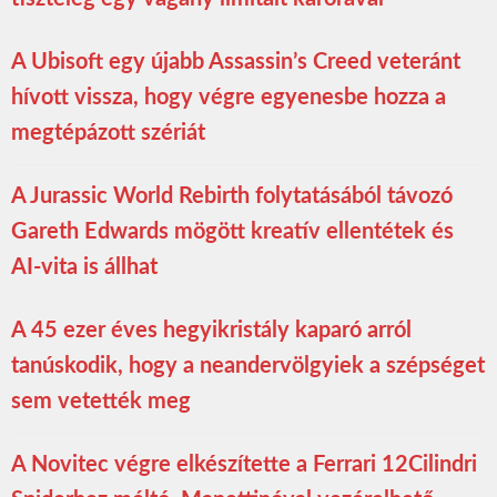
A Ubisoft egy újabb Assassin’s Creed veteránt
hívott vissza, hogy végre egyenesbe hozza a
megtépázott szériát
A Jurassic World Rebirth folytatásából távozó
Gareth Edwards mögött kreatív ellentétek és
AI-vita is állhat
A 45 ezer éves hegyikristály kaparó arról
tanúskodik, hogy a neandervölgyiek a szépséget
sem vetették meg
A Novitec végre elkészítette a Ferrari 12Cilindri