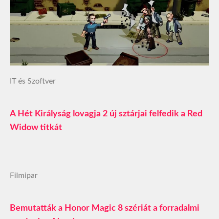
IT és Szoftver
A Hét Királyság lovagja 2 új sztárjai felfedik a Red
Widow titkát
Filmipar
Bemutatták a Honor Magic 8 szériát a forradalmi