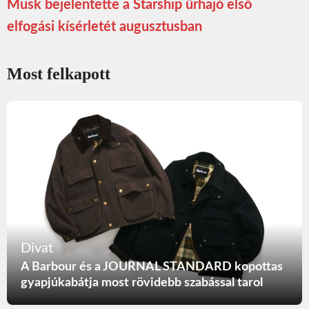
Musk bejelentette a Starship űrhajó első
elfogási kísérletét augusztusban
Most felkapott
Divat
A Barbour és a JOURNAL STANDARD kopottas
gyapjúkabátja most rövidebb szabással tarol