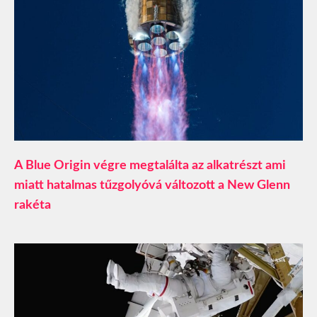
A Blue Origin végre megtalálta az alkatrészt ami
miatt hatalmas tűzgolyóvá változott a New Glenn
rakéta