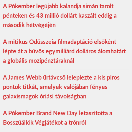
A Pókember legújabb kalandja simán tarolt
pénteken és 43 millió dollárt kaszált eddig a
második hétvégéjén
A mitikus Odüsszeia filmadaptáció elsőként
lépte át a bűvös egymilliárd dolláros álomhatárt
a globális mozipénztáraknál
A James Webb űrtávcső leleplezte a kis piros
pontok titkát, amelyek valójában fényes
galaxismagok óriási távolságban
A Pókember Brand New Day letaszította a
Bosszúállók Végjátékot a trónról