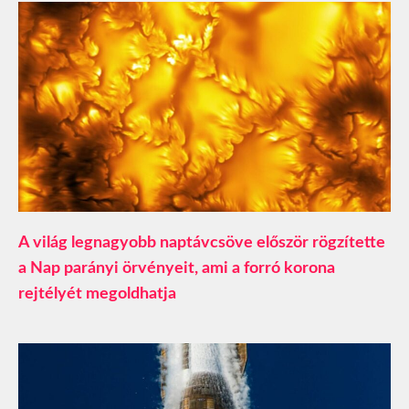
A világ legnagyobb naptávcsöve először rögzítette
a Nap parányi örvényeit, ami a forró korona
rejtélyét megoldhatja