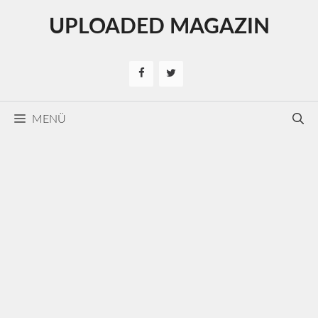
Kilépés
UPLOADED MAGAZIN
a
tartalomba
MENÜ