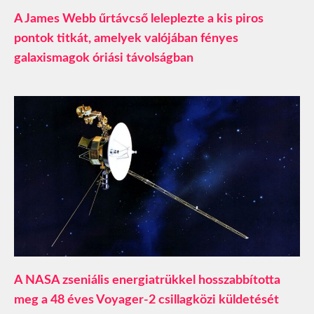
A James Webb űrtávcső leleplezte a kis piros
pontok titkát, amelyek valójában fényes
galaxismagok óriási távolságban
A NASA zseniális energiatrükkel hosszabbította
meg a 48 éves Voyager-2 csillagközi küldetését