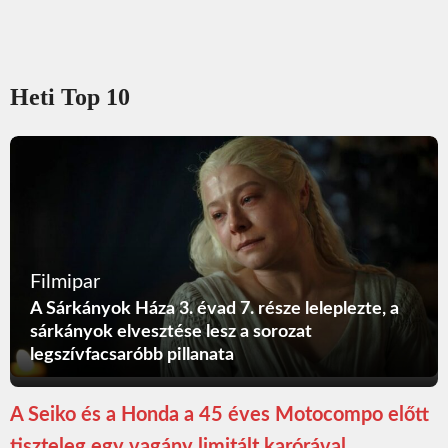
Heti Top 10
Filmipar
A Sárkányok Háza 3. évad 7. része leleplezte, a
sárkányok elvesztése lesz a sorozat
legszívfacsaróbb pillanata
A Seiko és a Honda a 45 éves Motocompo előtt
tiszteleg egy vagány limitált karórával