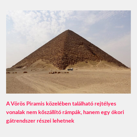
A Vörös Piramis közelében található rejtélyes
vonalak nem kőszállító rámpák, hanem egy ókori
gátrendszer részei lehetnek