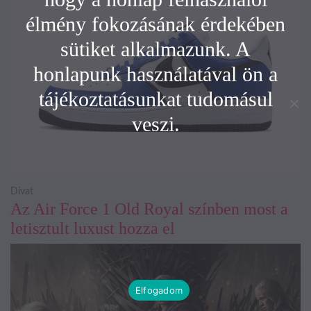
élmény fokozásának érdekében
sütiket alkalmazunk. A
honlapunk használatával ön a
tájékoztatásunkat tudomásul
veszi.
Divat
Az Air Force 1 Old Royal színben most a
letisztult luxust hozza el
Elfogadom