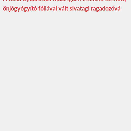
önjógyógyító fóliával vált sivatagi ragadozóvá