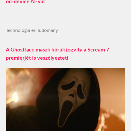
on-device AI-val
Technológia és Tudomány
A Ghostface maszk körüli jogvita a Scream 7
premierjét is veszélyezteti