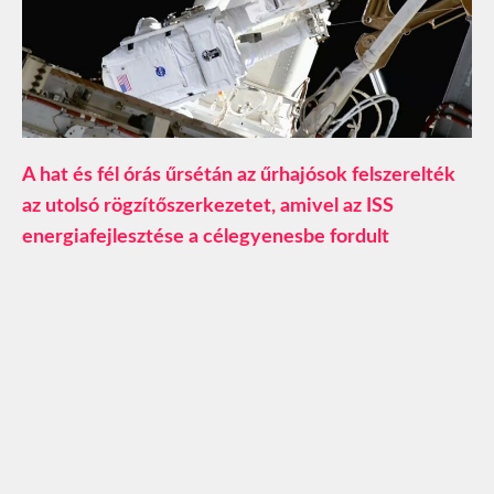
A hat és fél órás űrsétán az űrhajósok felszerelték
az utolsó rögzítőszerkezetet, amivel az ISS
energiafejlesztése a célegyenesbe fordult