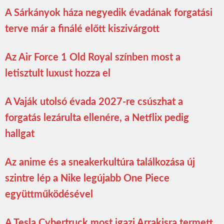
A Sárkányok háza negyedik évadának forgatási
terve már a finálé előtt kiszivárgott
Az Air Force 1 Old Royal színben most a
letisztult luxust hozza el
A Vaják utolsó évada 2027-re csúszhat a
forgatás lezárulta ellenére, a Netflix pedig
hallgat
Az anime és a sneakerkultúra találkozása új
szintre lép a Nike legújabb One Piece
együttműködésével
A Tesla Cybertruck most igazi Arrakisra termett,