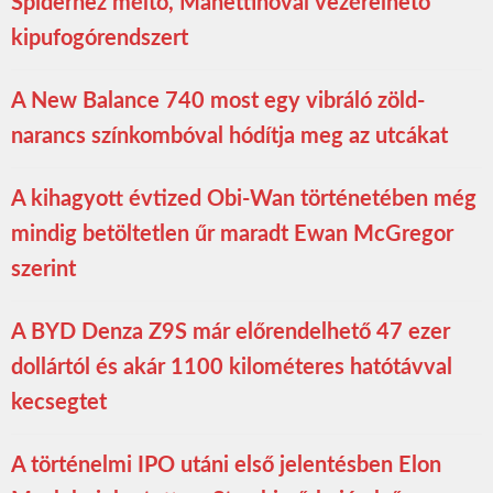
Spiderhez méltó, Manettinóval vezérelhető
kipufogórendszert
A New Balance 740 most egy vibráló zöld-
narancs színkombóval hódítja meg az utcákat
A kihagyott évtized Obi-Wan történetében még
mindig betöltetlen űr maradt Ewan McGregor
szerint
A BYD Denza Z9S már előrendelhető 47 ezer
dollártól és akár 1100 kilométeres hatótávval
kecsegtet
A történelmi IPO utáni első jelentésben Elon