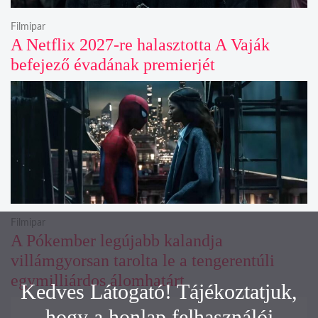
Filmipar
A Netflix 2027-re halasztotta A Vaják
befejező évadának premierjét
Filmipar
A Pókember legújabb kalandja
villámgyorsan tarolta le a tengerentúli
egymilliárdos álomhatárt
Kedves Látogató! Tájékoztatjuk,
hogy a honlap felhasználói