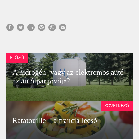
ELŐZŐ
A hidrogén- vagy az elektromos autó
az autóipar jövője?
KÖVETKEZŐ
Ratatouille – a francia lecsó