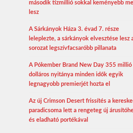
második tízmillió sokkal keményebb m
lesz
A Sárkányok Háza 3. évad 7. része
leleplezte, a sárkányok elvesztése lesz 
sorozat legszívfacsaróbb pillanata
A Pókember Brand New Day 355 millió
dolláros nyitánya minden idők egyik
legnagyobb premierjét hozta el
Az új Crimson Desert frissítés a keresk
paradicsoma lett a rengeteg új árusítóhe
és eladható portékával