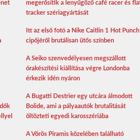
enet
megerősítik a lenyűgöző café racer és fla
tracker szériagyártását
Itt az első fotó a Nike Caitlin 1 Hot Punch
a
cipőjéről brutálisan ütős színben
A Seiko szenvedélyesen megszállott
órakészítési kiállítása végre Londonba
érkezik idén nyáron
A Bugatti Destrier egy utcára álmodott
edők
Bolide, ami a pályaautók brutalitását
llyel
öltözteti egyedi karosszériába
A Vörös Piramis közelében található