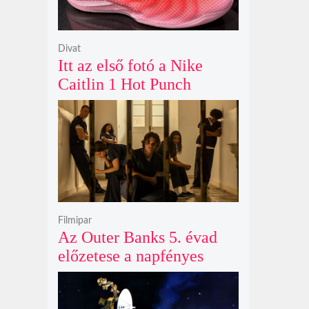
Divat
Itt az első fotó a Nike
Caitlin 1 Hot Punch
cipőjéről brutálisan ütős
színben
Filmipar
Az Outer Banks 5. évad
előzetese a napfényes
kalandok helyett
kíméletlen