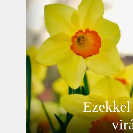
Ezekkel
vir