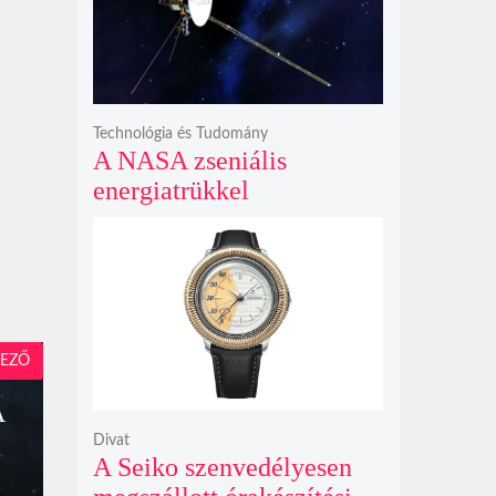
bosszúhadjáratot ígér
Technológia és Tudomány
A NASA zseniális
energiatrükkel
hosszabbította meg a 48
éves Voyager-2 csillagközi
küldetését
EZŐ
A
Divat
A Seiko szenvedélyesen