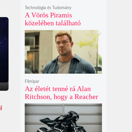
Technológia és Tudomány
A Vörös Piramis
közelében található
rejtélyes vonalak nem
kőszállító rámpák, hanem
egy ókori gátrendszer
részei lehetnek
Filmipar
Az életét tenné rá Alan
Ritchson, hogy a Reacher
negyedik évada mindent
l
felülmúl