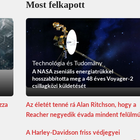
Most felkapott
Technológia és Tudomány
A NASA zseniális energiatrükkel
hosszabbította meg a 48 éves Voyager-2
csillagközi küldetését
zza
Az életét tenné rá Alan Ritchson, hogy a
Reacher negyedik évada mindent felülmú
A Harley-Davidson friss védjegyei