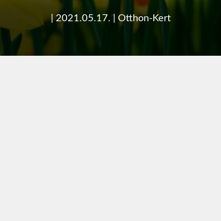
|
2021.05.17.
|
Otthon-Kert