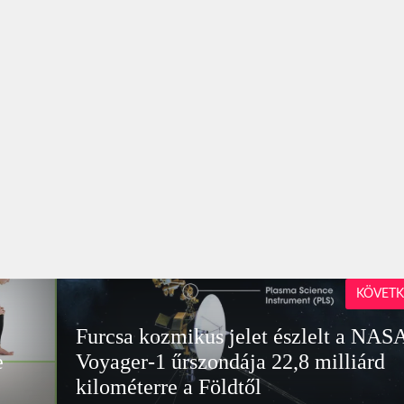
KÖVETK
Furcsa kozmikus jelet észlelt a NAS
e
Voyager-1 űrszondája 22,8 milliárd
kilométerre a Földtől