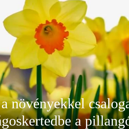
 a növényekkel csaloga
ágoskertedbe a pillang