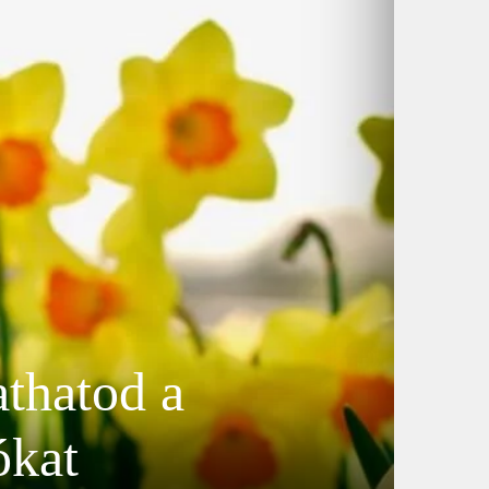
thatod a
ókat