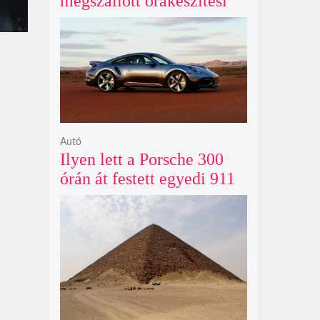
megszállott órakészítési
kiállítása végre Londonba
érkezik idén nyáron
Autó
Ilyen lett a Porsche 300
órán át festett egyedi 911
Turbo S-e, ami ausztrál
naplementéből született