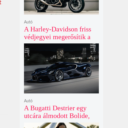
t
Autó
A Harley-Davidson friss
védjegyei megerősítik a
lenyűgöző café racer és
flat tracker szériagyártását
Autó
A Bugatti Destrier egy
utcára álmodott Bolide,
ami a pályaautók