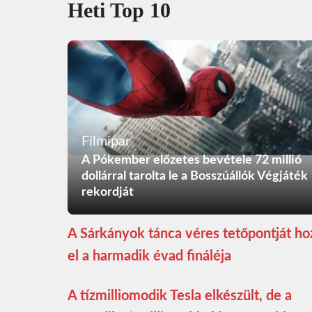
Heti Top 10
Filmipar
A Pókember előzetes bevétele 72 millió
dollárral tarolta le a Bosszúállók Végjáték
rekordját
A Sárkányok tánca véres tetőpontját ho
el a harmadik évad fináléja
A tízmilliomodik Tesla elkészült, de a