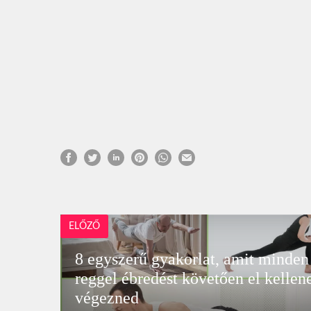
ELŐZŐ
8 egyszerű gyakorlat, amit minden
reggel ébredést követően el kellen
végezned