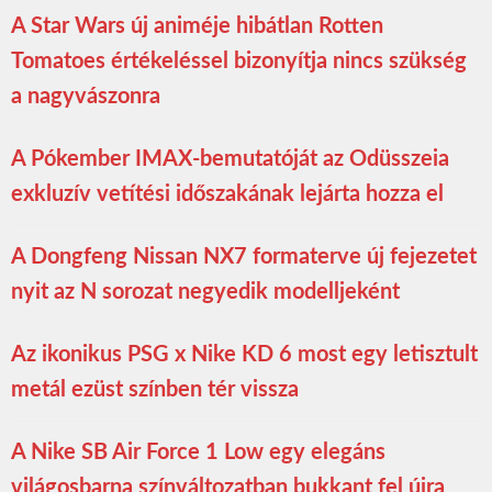
A Star Wars új animéje hibátlan Rotten
Tomatoes értékeléssel bizonyítja nincs szükség
a nagyvászonra
A Pókember IMAX-bemutatóját az Odüsszeia
exkluzív vetítési időszakának lejárta hozza el
A Dongfeng Nissan NX7 formaterve új fejezetet
nyit az N sorozat negyedik modelljeként
Az ikonikus PSG x Nike KD 6 most egy letisztult
metál ezüst színben tér vissza
A Nike SB Air Force 1 Low egy elegáns
világosbarna színváltozatban bukkant fel újra