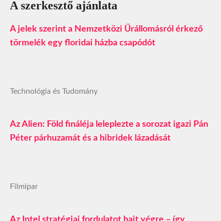
A szerkesztő ajánlata
A jelek szerint a Nemzetközi Űrállomásról érkező
törmelék egy floridai házba csapódót
Technológia és Tudomány
Az Alien: Föld fináléja leleplezte a sorozat igazi Pán
Péter párhuzamát és a hibridek lázadását
Filmipar
Az Intel stratégiai fordulatot hajt végre – így