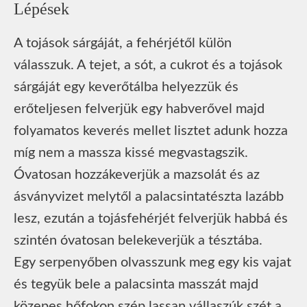
Lépések
A tojások sárgáját, a fehérjétől külön
válasszuk. A tejet, a sót, a cukrot és a tojások
sárgáját egy keverőtálba helyezzük és
erőteljesen felverjük egy habverővel majd
folyamatos keverés mellet lisztet adunk hozza
míg nem a massza kissé megvastagszik.
Óvatosan hozzákeverjük a mazsolát és az
ásványvizet melytől a palacsintatészta lazább
lesz, ezután a tojásfehérjét felverjük habbá és
szintén óvatosan belekeverjük a tésztába.
Egy serpenyőben olvasszunk meg egy kis vajat
és tegyük bele a palacsinta masszát majd
közepes hőfokon szép lassan vállaszúk szét a