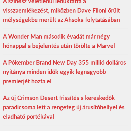
A színész véletlenül lebuktatta a
visszaemlékezést, miközben Dave Filoni őrült
mélységekbe merült az Ahsoka folytatásában
A Wonder Man második évadát már négy
hónappal a bejelentés után törölte a Marvel
A Pókember Brand New Day 355 millió dolláros
nyitánya minden idők egyik legnagyobb
premierjét hozta el
Az új Crimson Desert frissítés a kereskedők
paradicsoma lett a rengeteg új árusítóhellyel és
eladható portékával