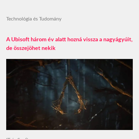
Technológia és Tudomány
A Ubisoft három év alatt hozná vissza a nagyágyúit,
de összejöhet nekik