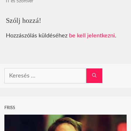
IT és Szoftver
Szólj hozzá!
Hozzászólás küldéséhez
be kell jelentkezni
.
Keresés:
FRISS