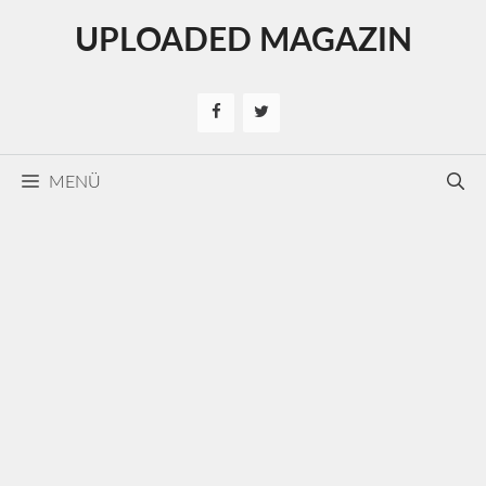
Kilépés
UPLOADED MAGAZIN
a
tartalomba
MENÜ