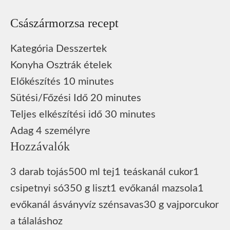
Császármorzsa recept
Kategória
Desszertek
Konyha
Osztrák ételek
Előkészítés
10
minutes
Sütési/Főzési Idő
20
minutes
Teljes elkészítési idő
30
minutes
Adag
4
személyre
Hozzávalók
3
darab
tojás
500
ml
tej
1
teáskanál
cukor
1
csipetnyi
só
350
g
liszt
1
evőkanál
mazsola
1
evőkanál
ásványvíz
szénsavas
30
g
vaj
porcukor
a tálaláshoz