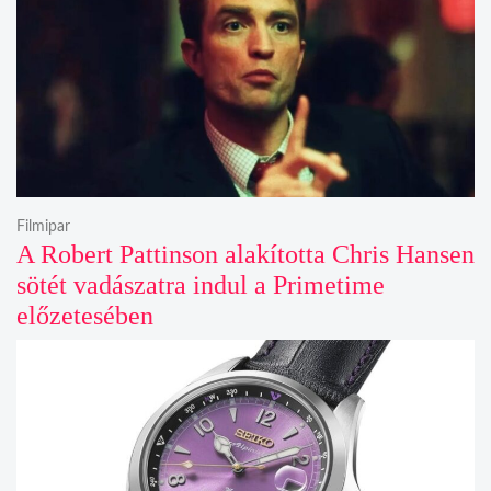
Filmipar
A Robert Pattinson alakította Chris Hansen
sötét vadászatra indul a Primetime
előzetesében