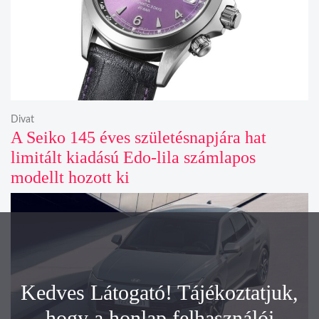
Divat
A Seiko 145 éves születésnapjára hat
limitált kiadású Edo-lila számlapos
modellt hozott ki
Kedves Látogató! Tájékoztatjuk,
hogy a honlap felhasználói