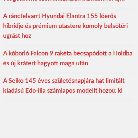
A ráncfelvarrt Hyundai Elantra 155 lóerős
hibridje és prémium utastere komoly belsőtéri
ugrást hoz
A kóborló Falcon 9 rakéta becsapódott a Holdba
és új krátert hagyott maga után
A Seiko 145 éves születésnapjára hat limitált
kiadású Edo-lila számlapos modellt hozott ki