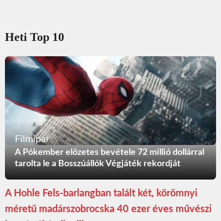
Heti Top 10
Filmipar
A Pókember előzetes bevétele 72 millió dollárral
tarolta le a Bosszúállók Végjáték rekordját
A Hohle Fels-barlangban talált két, körömnyi
méretű madárszobrocska 40 ezer éves művészi