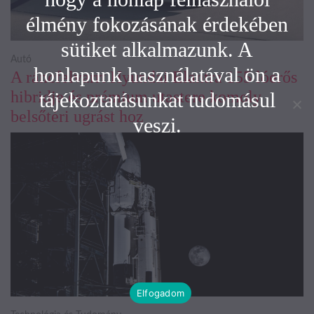
élmény fokozásának érdekében
sütiket alkalmazunk. A
Autó
honlapunk használatával ön a
A ráncfelvarrt Hyundai Elantra 155 lóerős
hibridje és prémium utastere komoly
tájékoztatásunkat tudomásul
belsőtéri ugrást hoz
veszi.
Elfogadom