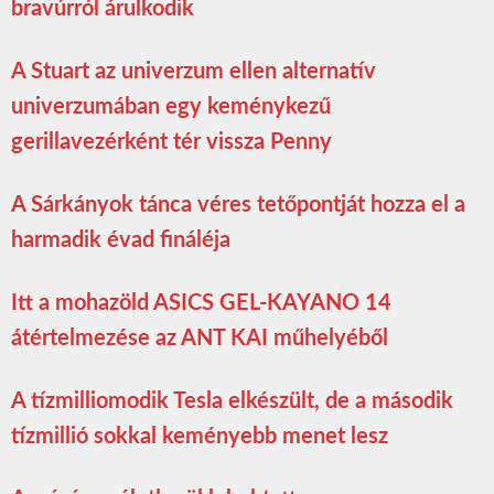
bravúrról árulkodik
A Stuart az univerzum ellen alternatív
univerzumában egy keménykezű
gerillavezérként tér vissza Penny
A Sárkányok tánca véres tetőpontját hozza el a
harmadik évad fináléja
Itt a mohazöld ASICS GEL-KAYANO 14
átértelmezése az ANT KAI műhelyéből
A tízmilliomodik Tesla elkészült, de a második
tízmillió sokkal keményebb menet lesz