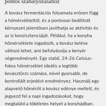
pontos szabályozásához
A kovász fermentációs folyamata erősen függ
a hőmérséklettől, és a pontosan beállított
környezet jelentősen javíthatja az aktivitás és
az íz konzisztenciáját. Például, ha a konyha
hőmérséklete ingadozik, a kovász kelése
változó lehet, ami befolyásolja a kenyér
végeredményét. Egy stabil, 24-26 Celsius-
fokos hőmérséklet ideális a legtöbb
kovásztörzs számára, mivel gyorsabb, de
kontrollált erjedést eredményez. Használj egy
alapvető hőmérőt a kovász edénye mellett, és
jegyezd fel a napi ingadozásokat, hogy
megtaláld a tökéletes helyet a konyhádban.