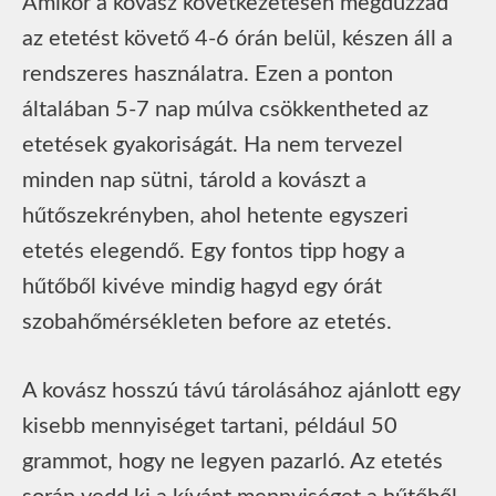
Amikor a kovász következetesen megduzzad
az etetést követő 4-6 órán belül, készen áll a
rendszeres használatra. Ezen a ponton
általában 5-7 nap múlva csökkentheted az
etetések gyakoriságát. Ha nem tervezel
minden nap sütni, tárold a kovászt a
hűtőszekrényben, ahol hetente egyszeri
etetés elegendő. Egy fontos tipp hogy a
hűtőből kivéve mindig hagyd egy órát
szobahőmérsékleten before az etetés.
A kovász hosszú távú tárolásához ajánlott egy
kisebb mennyiséget tartani, például 50
grammot, hogy ne legyen pazarló. Az etetés