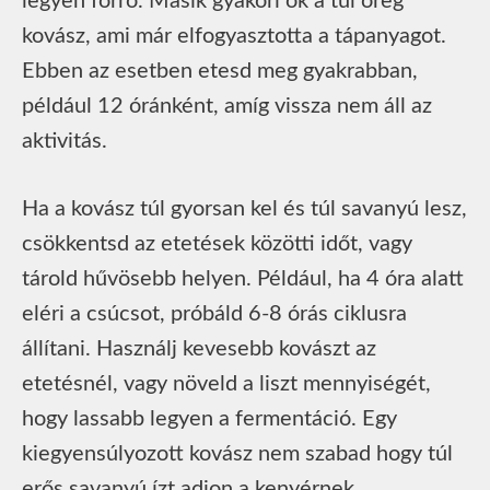
legyen forró. Másik gyakori ok a túl öreg
kovász, ami már elfogyasztotta a tápanyagot.
Ebben az esetben etesd meg gyakrabban,
például 12 óránként, amíg vissza nem áll az
aktivitás.
Ha a kovász túl gyorsan kel és túl savanyú lesz,
csökkentsd az etetések közötti időt, vagy
tárold hűvösebb helyen. Például, ha 4 óra alatt
eléri a csúcsot, próbáld 6-8 órás ciklusra
állítani. Használj kevesebb kovászt az
etetésnél, vagy növeld a liszt mennyiségét,
hogy lassabb legyen a fermentáció. Egy
kiegyensúlyozott kovász nem szabad hogy túl
erős savanyú ízt adjon a kenyérnek.