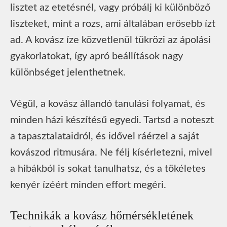
lisztet az etetésnél, vagy próbálj ki különböző
liszteket, mint a rozs, ami általában erősebb ízt
ad. A kovász íze közvetlenül tükrözi az ápolási
gyakorlatokat, így apró beállítások nagy
különbséget jelenthetnek.
Végül, a kovász állandó tanulási folyamat, és
minden házi készítésű egyedi. Tartsd a noteszt
a tapasztalataidról, és idővel ráérzel a saját
kovászod ritmusára. Ne félj kísérletezni, mivel
a hibákból is sokat tanulhatsz, és a tökéletes
kenyér ízéért minden effort megéri.
Technikák a kovász hőmérsékletének