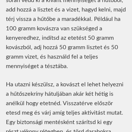
során vedd ki a kívánt mennyiséget a hűtőből,
add hozzá a lisztet és a vizet, hagyd kelni, majd
térj vissza a hűtőbe a maradékkal. Például ha
100 gramm kovászra van szükséged a
kenyeredhez, indítsd az etetést 50 gramm
kovászból, adj hozzá 50 gramm lisztet és 50
gramm vizet, és használd fel a teljes
mennyiséget a tésztába.
Ha utazni készülsz, a kovászt el lehet helyezni
a hűtőszekríny hátuljában akár két hétig is
anélkül hogy etetnéd. Visszatérve először
etesd meg és várj amíg teljes aktivitást mutat.
Egy biztonsági mentésként szárítsd ki egy
részt vékony rétegben, és törd darabokra,