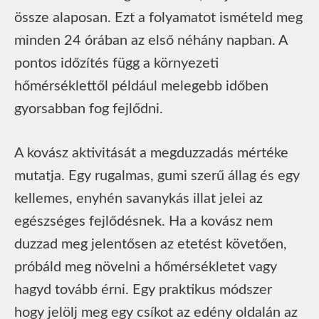
össze alaposan. Ezt a folyamatot ismételd meg
minden 24 órában az első néhány napban. A
pontos időzítés függ a környezeti
hőmérséklettől például melegebb időben
gyorsabban fog fejlődni.
A kovász aktivitását a megduzzadás mértéke
mutatja. Egy rugalmas, gumi szerű állag és egy
kellemes, enyhén savanykás illat jelei az
egészséges fejlődésnek. Ha a kovász nem
duzzad meg jelentősen az etetést követően,
próbáld meg növelni a hőmérsékletet vagy
hagyd tovább érni. Egy praktikus módszer
hogy jelölj meg egy csíkot az edény oldalán az