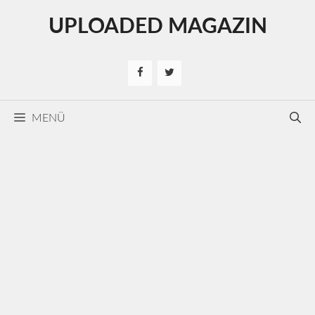
Kilépés
UPLOADED MAGAZIN
a
tartalomba
MENÜ