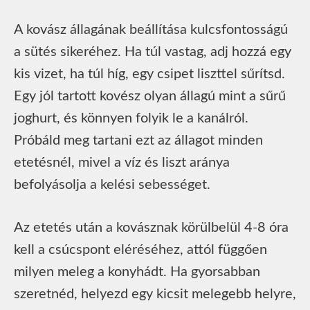
A kovász állagának beállítása kulcsfontosságú
a sütés sikeréhez. Ha túl vastag, adj hozzá egy
kis vizet, ha túl híg, egy csipet liszttel sűrítsd.
Egy jól tartott kovész olyan állagú mint a sűrű
joghurt, és könnyen folyik le a kanálról.
Próbáld meg tartani ezt az állagot minden
etetésnél, mivel a víz és liszt aránya
befolyásolja a kelési sebességet.
Az etetés után a kovásznak körülbelül 4-8 óra
kell a csúcspont eléréséhez, attól függően
milyen meleg a konyhádt. Ha gyorsabban
szeretnéd, helyezd egy kicsit melegebb helyre,