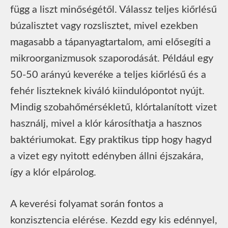
függ a liszt minőségétől. Válassz teljes kiőrlésű
búzalisztet vagy rozslisztet, mivel ezekben
magasabb a tápanyagtartalom, ami elősegíti a
mikroorganizmusok szaporodását. Például egy
50-50 arányú keveréke a teljes kiőrlésű és a
fehér liszteknek kiváló kiindulópontot nyújt.
Mindig szobahőmérsékletű, klórtalanított vizet
használj, mivel a klór károsíthatja a hasznos
baktériumokat. Egy praktikus tipp hogy hagyd
a vizet egy nyitott edényben állni éjszakára,
így a klór elpárolog.
A keverési folyamat során fontos a
konzisztencia elérése. Kezdd egy kis edénnyel,