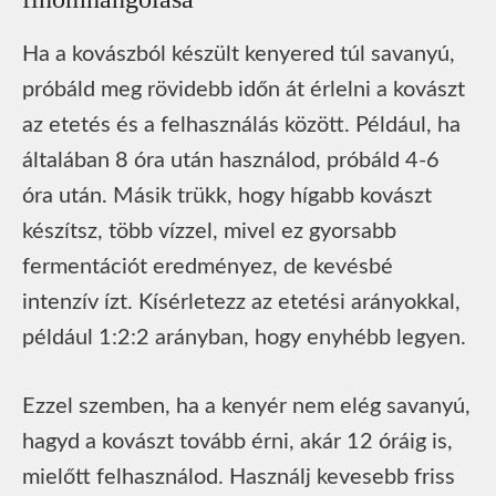
Ha a kovászból készült kenyered túl savanyú,
próbáld meg rövidebb időn át érlelni a kovászt
az etetés és a felhasználás között. Például, ha
általában 8 óra után használod, próbáld 4-6
óra után. Másik trükk, hogy hígabb kovászt
készítsz, több vízzel, mivel ez gyorsabb
fermentációt eredményez, de kevésbé
intenzív ízt. Kísérletezz az etetési arányokkal,
például 1:2:2 arányban, hogy enyhébb legyen.
Ezzel szemben, ha a kenyér nem elég savanyú,
hagyd a kovászt tovább érni, akár 12 óráig is,
mielőtt felhasználod. Használj kevesebb friss