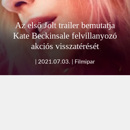
Az első Jolt trailer bemutatja
Kate Beckinsale felvillanyozó
akciós visszatérését
|
2021.07.03.
|
Filmipar