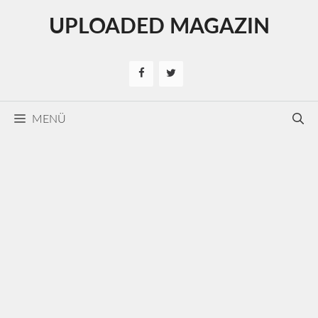
Kilépés
UPLOADED MAGAZIN
a
tartalomba
MENÜ