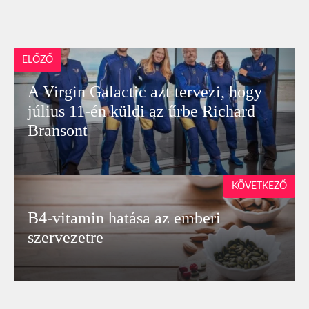
ELŐZŐ
A Virgin Galactic azt tervezi, hogy
július 11-én küldi az űrbe Richard
Bransont
KÖVETKEZŐ
B4-vitamin hatása az emberi
szervezetre