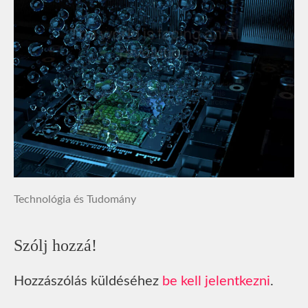
Technológia és Tudomány
Szólj hozzá!
Hozzászólás küldéséhez
be kell jelentkezni
.