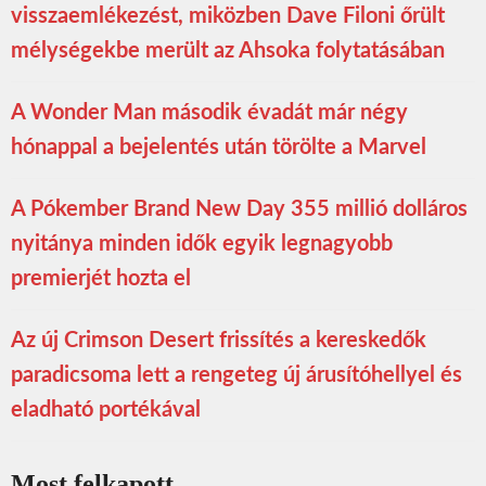
visszaemlékezést, miközben Dave Filoni őrült
mélységekbe merült az Ahsoka folytatásában
A Wonder Man második évadát már négy
hónappal a bejelentés után törölte a Marvel
A Pókember Brand New Day 355 millió dolláros
nyitánya minden idők egyik legnagyobb
premierjét hozta el
Az új Crimson Desert frissítés a kereskedők
paradicsoma lett a rengeteg új árusítóhellyel és
eladható portékával
Most felkapott