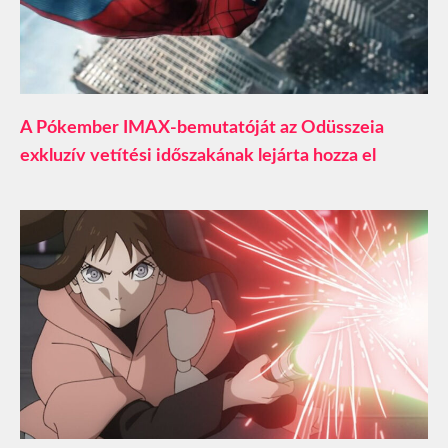
A Pókember IMAX-bemutatóját az Odüsszeia
exkluzív vetítési időszakának lejárta hozza el