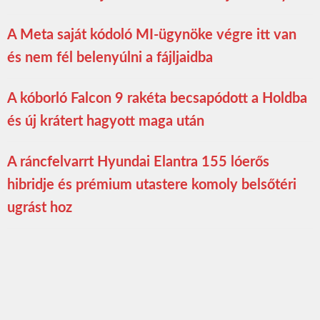
A Meta saját kódoló MI-ügynöke végre itt van
és nem fél belenyúlni a fájljaidba
A kóborló Falcon 9 rakéta becsapódott a Holdba
és új krátert hagyott maga után
A ráncfelvarrt Hyundai Elantra 155 lóerős
hibridje és prémium utastere komoly belsőtéri
ugrást hoz