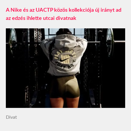
A Nike és az UACTP közös kollekciója új irányt ad
az edzés ihlette utcai divatnak
Divat