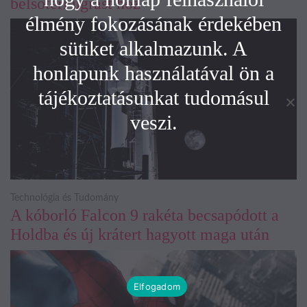
belsőtéri ugrást hoz
élmény fokozásának érdekében
sütiket alkalmazunk. A
honlapunk használatával ön a
tájékoztatásunkat tudomásul
veszi.
Technológia és Tudomány
A kóborló Falcon 9 rakéta becsapódott a
Holdba és új krátert hagyott maga után
Elfogadom