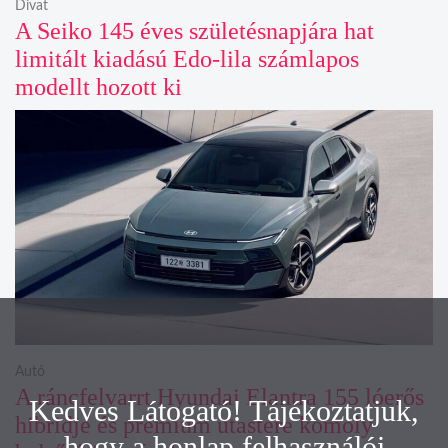
Divat
A Seiko 145 éves születésnapjára hat
limitált kiadású Edo-lila számlapos
modellt hozott ki
Autó
A ráncfelvarrt Hyundai Elantra 155 lóerős
Kedves Látogató! Tájékoztatjuk,
hibridje és prémium utastere komoly
hogy a honlap felhasználói