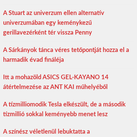
A Stuart az univerzum ellen alternatív
univerzumában egy keménykezű
gerillavezérként tér vissza Penny
A Sárkányok tánca véres tetőpontját hozza el a
harmadik évad fináléja
Itt a mohazöld ASICS GEL-KAYANO 14
átértelmezése az ANT KAI műhelyéből
A tízmilliomodik Tesla elkészült, de a második
tízmillió sokkal keményebb menet lesz
A színész véletlenül lebuktatta a