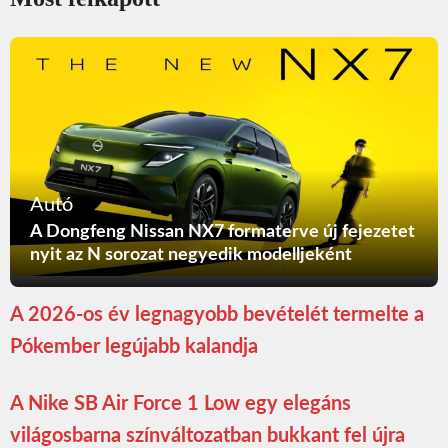
Autó
A Dongfeng Nissan NX7 formaterve új fejezetet
nyit az N sorozat negyedik modelljeként
A 2026-os év legnagyobb bevételét termelte a
Pókember legújabb kalandja
A Nike SB Air Force 1 Low egy elegáns
világosbarna színváltozatban bukkant fel újra