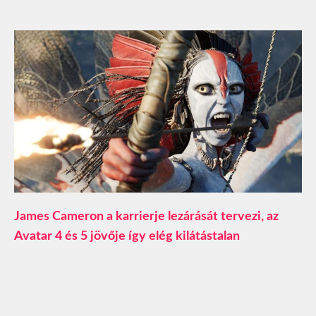
James Cameron a karrierje lezárását tervezi, az
Avatar 4 és 5 jövője így elég kilátástalan