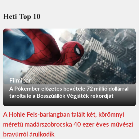
Heti Top 10
Filmipar
A Pókember előzetes bevétele 72 millió dollárral
tarolta le a Bosszúállók Végjáték rekordját
A Hohle Fels-barlangban talált két, körömnyi
méretű madárszobrocska 40 ezer éves művészi
bravúrról árulkodik