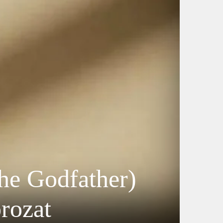
he Godfather)
orozat