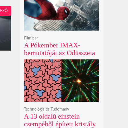
krátert hagyott maga után
EZŐ
Filmipar
A Pókember IMAX-
bemutatóját az Odüsszeia
exkluzív vetítési
időszakának lejárta hozza
el
Technológia és Tudomány
A 13 oldalú einstein
csempéből épített kristály