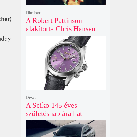
t
Filmipar
ther)
A Robert Pattinson
alakította Chris Hansen
sötét vadászatra indul a
uddy
Primetime előzetesében
Divat
A Seiko 145 éves
születésnapjára hat
limitált kiadású Edo-lila
számlapos modellt hozott