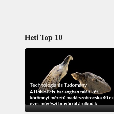
Heti Top 10
Technológia és Tudomány
A Hohle Fels-barlangban talált két,
körömnyi méretű madárszobrocska 40 ez
éves művészi bravúrról árulkodik