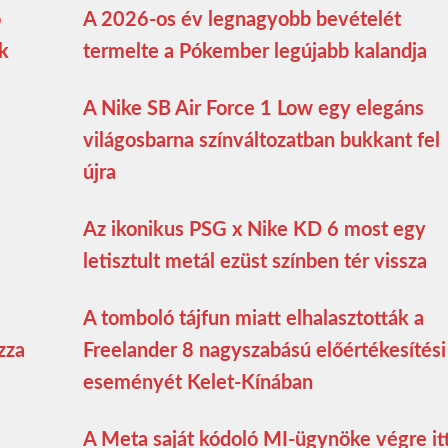
ó
A 2026-os év legnagyobb bevételét
ék
termelte a Pókember legújabb kalandja
A Nike SB Air Force 1 Low egy elegáns
világosbarna színváltozatban bukkant fel
újra
Az ikonikus PSG x Nike KD 6 most egy
letisztult metál ezüst színben tér vissza
A tomboló tájfun miatt elhalasztották a
zza
Freelander 8 nagyszabású előértékesítési
eseményét Kelet-Kínában
A Meta saját kódoló MI-ügynöke végre it