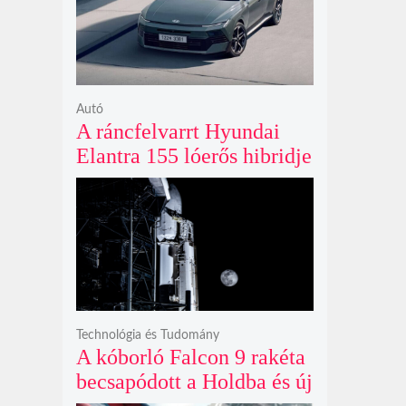
ki
Autó
A ráncfelvarrt Hyundai
Elantra 155 lóerős hibridje
és prémium utastere
komoly belsőtéri ugrást
hoz
Technológia és Tudomány
A kóborló Falcon 9 rakéta
becsapódott a Holdba és új