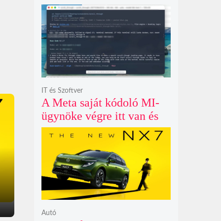
példátlanul forgó
csillagmintát vetít a fény
polarizációjától függően
IT és Szoftver
A Meta saját kódoló MI-
ügynöke végre itt van és
nem fél belenyúlni a
fájljaidba
Autó