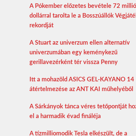
A Pókember előzetes bevétele 72 milli
dollárral tarolta le a Bosszúállók Végját
rekordját
A Stuart az univerzum ellen alternatív
univerzumában egy keménykezű
gerillavezérként tér vissza Penny
Itt a mohazöld ASICS GEL-KAYANO 14
átértelmezése az ANT KAI műhelyéből
A Sárkányok tánca véres tetőpontját ho
el a harmadik évad fináléja
A tízmilliomodik Tesla elkészült, de a