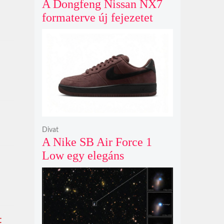
A Dongfeng Nissan NX7
formaterve új fejezetet
nyit az N sorozat negyedik
modelljeként
Divat
A Nike SB Air Force 1
Low egy elegáns
világosbarna
színváltozatban bukkant
fel újra
t