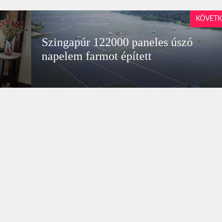
KÖVETK
Szingapúr 122000 paneles úszó
napelem farmot épített