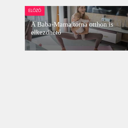
ELŐZŐ
A Baba-Mama torna otthon is
elkezdhető