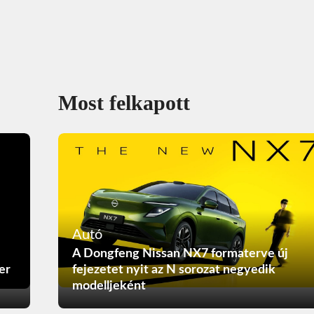
Most felkapott
Autó
A Dongfeng Nissan NX7 formaterve új
er
fejezetet nyit az N sorozat negyedik
modelljeként