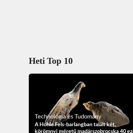
Heti Top 10
Technológia és Tudomány
A Hohle Fels-barlangban talált két,
körömnyi méretű madárszobrocska 40 ez