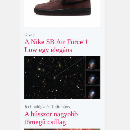
Divat
A Nike SB Air Force 1
Low egy elegáns
világosbarna
színváltozatban bukkant
fel újra
Technológia és Tudomány
A hússzor nagyobb
tömegű csillag
szupernóvájának rejtélyes