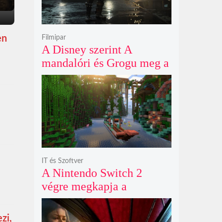
en
Filmipar
A Disney szerint A
mandalóri és Grogu meg a
Vaiana azért sikerek, mert
a mozipénztárnál
fontosabb a teljes
ökoszisztéma
teljesítménye
IT és Szoftver
A Nintendo Switch 2
végre megkapja a
Minecraftot október 27-én
egy látványos kiadásban
zi,