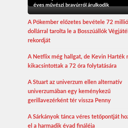
éves művészi bravúrról árulkodik
A Pókember előzetes bevétele 72 milli
dollárral tarolta le a Bosszúállók Végját
rekordját
A Netflix még hallgat, de Kevin Harték
kikacsintottak a 72 óra folytatására
A Stuart az univerzum ellen alternatív
univerzumában egy keménykezű
gerillavezérként tér vissza Penny
A Sárkányok tánca véres tetőpontját ho
el a harmadik évad fináléja