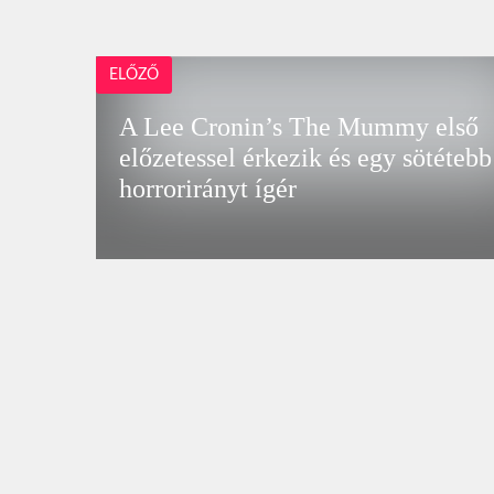
ELŐZŐ
A Lee Cronin’s The Mummy első
előzetessel érkezik és egy sötétebb
horrorirányt ígér