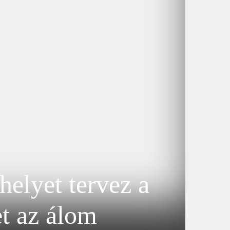
helyet tervez a
et az álom