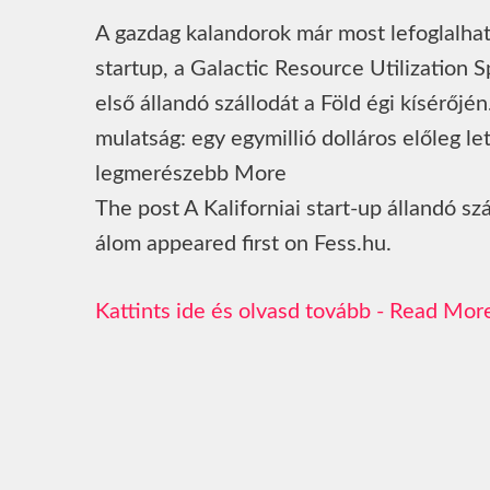
A gazdag kalandorok már most lefoglalhatj
startup, a Galactic Resource Utilization
első állandó szállodát a Föld égi kísérőj
mulatság: egy egymillió dolláros előleg let
legmerészebb More
The post A Kaliforniai start-up állandó sz
álom appeared first on Fess.hu.
Read Mor