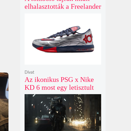
elhalasztották a Freelander
8 nagyszabású
előértékesítési eseményét
Kelet-Kínában
Divat
Az ikonikus PSG x Nike
KD 6 most egy letisztult
metál ezüst színben tér
vissza