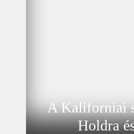
A Kaliforniai 
Holdra és