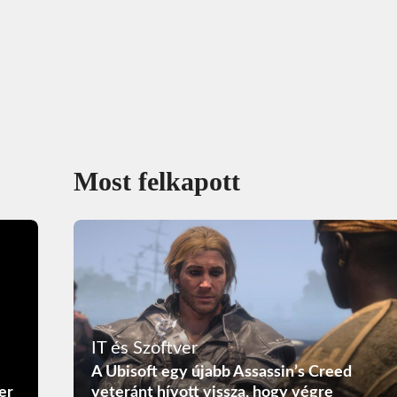
Most felkapott
IT és Szoftver
A Ubisoft egy újabb Assassin’s Creed
er
veteránt hívott vissza, hogy végre