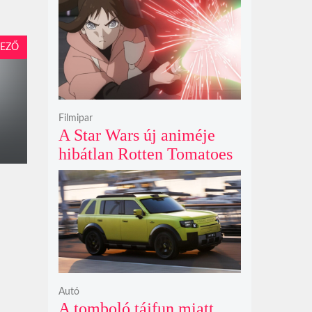
első fényét gamma-kitörés
nélkül kapták lencsevégre
EZŐ
a Föld obszervatóriumai
Filmipar
A Star Wars új animéje
hibátlan Rotten Tomatoes
értékeléssel bizonyítja
nincs szükség a
nagyvászonra
Autó
A tomboló tájfun miatt