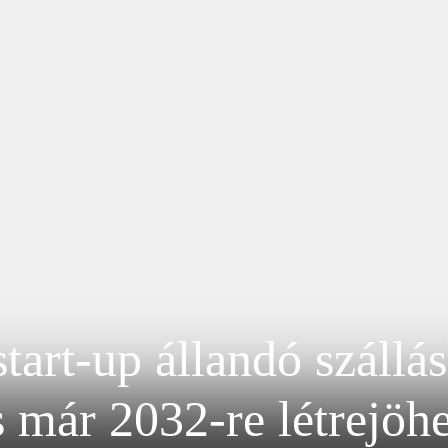
start-up állandó szállás
 már 2032-re létrejöh