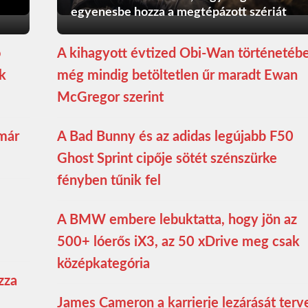
egyenesbe hozza a megtépázott szériát
ó
A kihagyott évtized Obi-Wan történetéb
ék
még mindig betöltetlen űr maradt Ewan
McGregor szerint
 már
A Bad Bunny és az adidas legújabb F50
Ghost Sprint cipője sötét szénszürke
fényben tűnik fel
A BMW embere lebuktatta, hogy jön az
500+ lóerős iX3, az 50 xDrive meg csak
középkategória
zza
James Cameron a karrierje lezárását terve