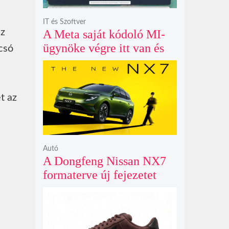
IT és Szoftver
az
A Meta saját kódoló MI-
ügynöke végre itt van és
lcsó
nem fél belenyúlni a
fájljaidba
t az
Autó
A Dongfeng Nissan NX7
formaterve új fejezetet
nyit az N sorozat negyedik
modelljeként