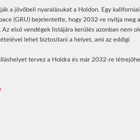
ák a jövőbeli nyaralásukat a Holdon. Egy kaliforniai
 Space (GRU) bejelentette, hogy 2032-re nyitja meg 
én. Az első vendégek listájára kerülés azonban nem o
ételével lehet biztosítani a helyet, ami az eddigi
álláshelyet tervez a Holdra és már 2032-re létrejöhe
e