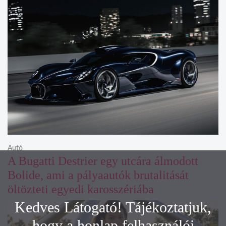
Autó
A Bugatti Destrier egy utcára álmodott
Bolide, ami a pályaautók brutalitását
öltözteti egyedi karosszériába
Kedves Látogató! Tájékoztatjuk,
hogy a honlap felhasználói