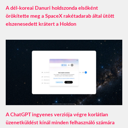
A dél-koreai Danuri holdszonda elsőként
örökítette meg a SpaceX rakétadarab által ütött
elszenesedett krátert a Holdon
A ChatGPT ingyenes verziója végre korlátlan
üzenetküldést kínál minden felhasználó számára