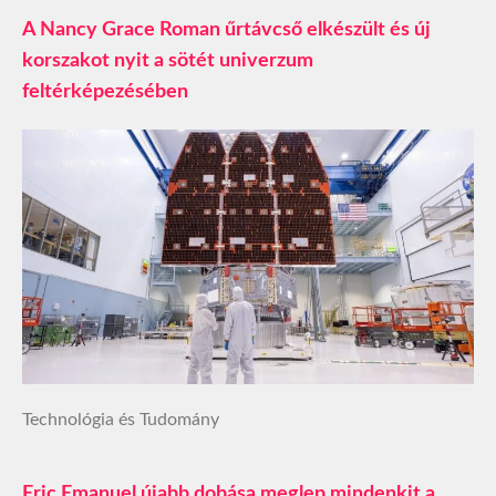
A Nancy Grace Roman űrtávcső elkészült és új
korszakot nyit a sötét univerzum
feltérképezésében
Technológia és Tudomány
Eric Emanuel újabb dobása meglep mindenkit a