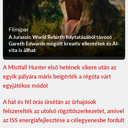
Filmipar
A Jurassic World Rebirth folytatásából távozó
Gareth Edwards mögött kreatív ellentétek és AI-
vita is állhat
A Mistfall Hunter első hetének sikere után az
egyik pályára máris beígérték a régóta várt
egyjátékos módot
A hat és fél órás űrsétán az űrhajósok
felszerelték az utolsó rögzítőszerkezetet, amivel
az ISS energiafejlesztése a célegyenesbe fordult