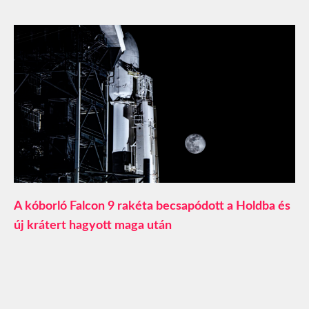
A kóborló Falcon 9 rakéta becsapódott a Holdba és
új krátert hagyott maga után