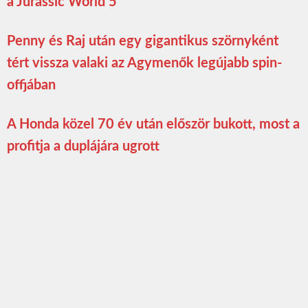
a Jurassic World 5
Penny és Raj után egy gigantikus szörnyként
tért vissza valaki az Agymenők legújabb spin-
offjában
A Honda közel 70 év után először bukott, most a
profitja a duplájára ugrott