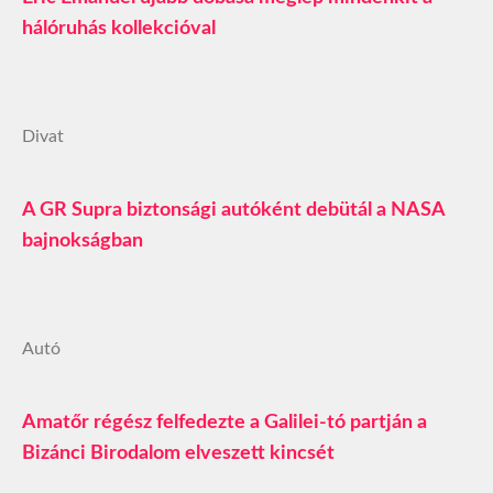
hálóruhás kollekcióval
Divat
A GR Supra biztonsági autóként debütál a NASA
bajnokságban
Autó
Amatőr régész felfedezte a Galilei-tó partján a
Bizánci Birodalom elveszett kincsét