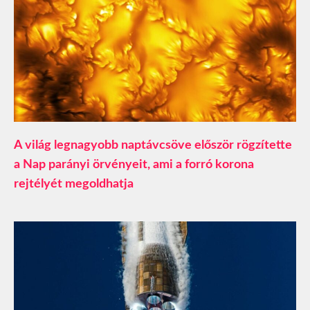
A világ legnagyobb naptávcsöve először rögzítette
a Nap parányi örvényeit, ami a forró korona
rejtélyét megoldhatja