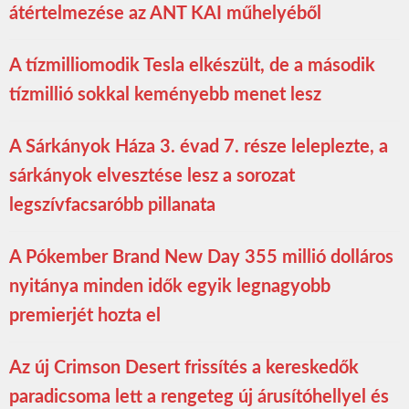
átértelmezése az ANT KAI műhelyéből
A tízmilliomodik Tesla elkészült, de a második
tízmillió sokkal keményebb menet lesz
A Sárkányok Háza 3. évad 7. része leleplezte, a
sárkányok elvesztése lesz a sorozat
legszívfacsaróbb pillanata
A Pókember Brand New Day 355 millió dolláros
nyitánya minden idők egyik legnagyobb
premierjét hozta el
Az új Crimson Desert frissítés a kereskedők
paradicsoma lett a rengeteg új árusítóhellyel és