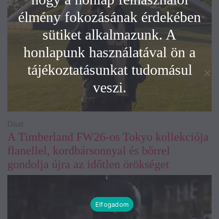
élmény fokozásának érdekében
sütiket alkalmazunk. A
honlapunk használatával ön a
tájékoztatásunkat tudomásul
veszi.
Divat
A Timberland FW26-os Tokyo kollekciója
flanellel, kordbársonnyal és bőrrel
gondolja újra az időtlen örökséget
Elfogadom