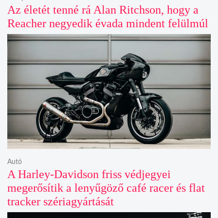
Az életét tenné rá Alan Ritchson, hogy a
Reacher negyedik évada mindent felülmúl
Autó
A Harley-Davidson friss védjegyei
megerősítik a lenyűgöző café racer és flat
tracker szériagyártását