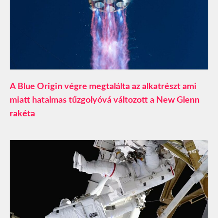
A Blue Origin végre megtalálta az alkatrészt ami
miatt hatalmas tűzgolyóvá változott a New Glenn
rakéta