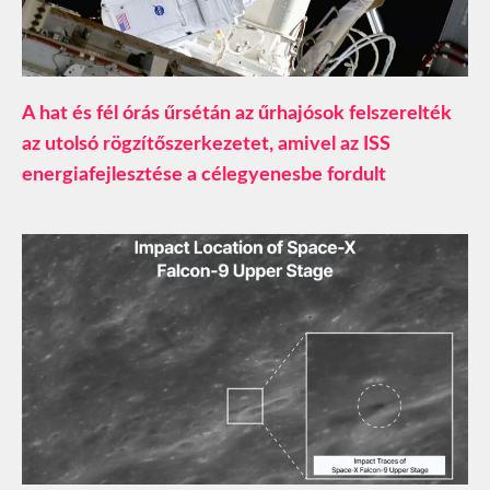
A hat és fél órás űrsétán az űrhajósok felszerelték
az utolsó rögzítőszerkezetet, amivel az ISS
energiafejlesztése a célegyenesbe fordult