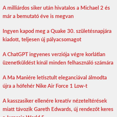
A milliárdos siker után hivatalos a Michael 2 és
már a bemutató éve is megvan
Ingyen kapod meg a Quake 30. születésnapjára
kiadott, teljesen új pályacsomagot
A ChatGPT ingyenes verziója végre korlátlan
üzenetküldést kínál minden felhasználó számára
A Ma Maniére letisztult eleganciával álmodta
újra a hófehér Nike Air Force 1 Low-t
A kasszasiker ellenére kreatív nézeteltérések
miatt távozik Gareth Edwards, új rendezőt keres