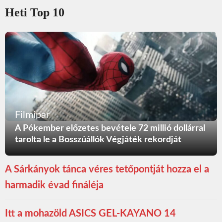
Heti Top 10
Filmipar
A Pókember előzetes bevétele 72 millió dollárral
tarolta le a Bosszúállók Végjáték rekordját
A Sárkányok tánca véres tetőpontját hozza el a
harmadik évad fináléja
Itt a mohazöld ASICS GEL-KAYANO 14