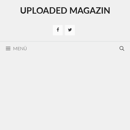
Kilépés
UPLOADED MAGAZIN
a
tartalomba
MENÜ