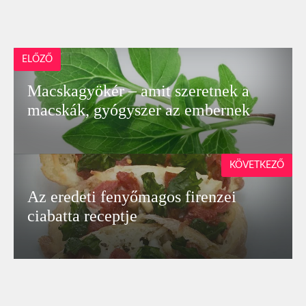
ELŐZŐ
Macskagyökér – amit szeretnek a
macskák, gyógyszer az embernek
KÖVETKEZŐ
Az eredeti fenyőmagos firenzei
ciabatta receptje