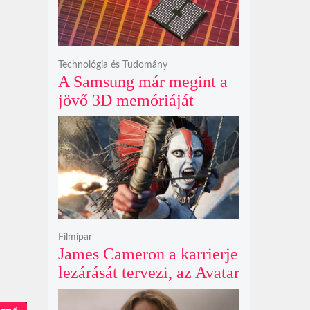
fenyegeti a jövő űrhajósait
Technológia és Tudomány
A Samsung már megint a
jövő 3D memóriáját
villantja meg, miközben
mi csak olcsó DDR5-öt
akarunk
Filmipar
James Cameron a karrierje
lezárását tervezi, az Avatar
4 és 5 jövője így elég
kilátástalan