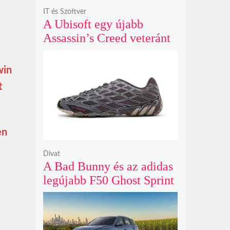
IT és Szoftver
A Ubisoft egy újabb
Assassin’s Creed veteránt
hívott vissza, hogy végre
egyenesbe hozza a
win
megtépázott szériát
t
en
Divat
A Bad Bunny és az adidas
legújabb F50 Ghost Sprint
cipője sötét szénszürke
fényben tűnik fel