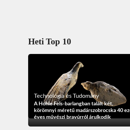
Heti Top 10
Technológia és Tudomány
A Hohle Fels-barlangban talált két,
körömnyi méretű madárszobrocska 40 ez
éves művészi bravúrról árulkodik