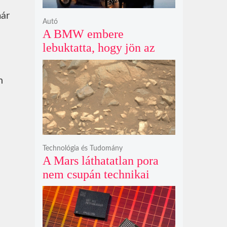
már
Autó
A BMW embere
lebuktatta, hogy jön az
500+ lóerős iX3, az 50
xDrive meg csak
n
középkategória
Technológia és Tudomány
A Mars láthatatlan pora
nem csupán technikai
akadály, hanem súlyos
szilikát- és
perklorátmérgezés