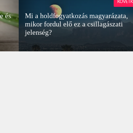
KÖVETK
e és
Mi a holdfogyatkozás magyarázata,
mikor fordul elő ez a csillagászati
jelenség?