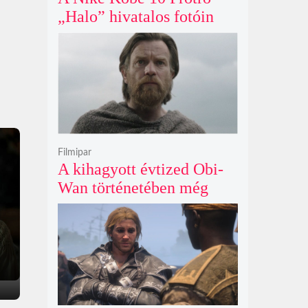
„Halo” hivatalos fotóin
már most rajongók ezrei
csüngenek
Filmipar
A kihagyott évtized Obi-
Wan történetében még
mindig betöltetlen űr
maradt Ewan McGregor
szerint