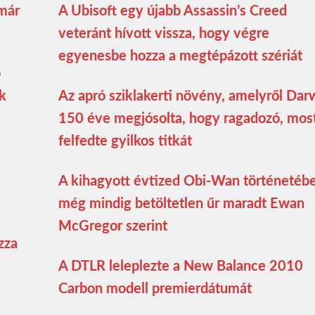
 már
A Ubisoft egy újabb Assassin’s Creed
veteránt hívott vissza, hogy végre
egyenesbe hozza a megtépázott szériát
ó
ék
Az apró sziklakerti növény, amelyről Dar
150 éve megjósolta, hogy ragadozó, mos
felfedte gyilkos titkát
A kihagyott évtized Obi-Wan történetéb
még mindig betöltetlen űr maradt Ewan
McGregor szerint
zza
A DTLR leleplezte a New Balance 2010
Carbon modell premierdátumát