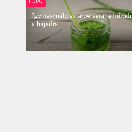
ELŐZŐ
Így használd az aloe verát a bőrödr
a hajadra