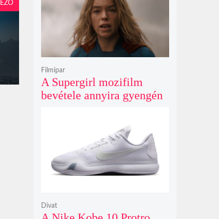
EZŐ
Filmipar
A Supergirl mozifilm
bevétele annyira gyengén
teljesített, hogy még a
Morbius és a Joker 2
számait sem érte el
Divat
A Nike Kobe 10 Protro