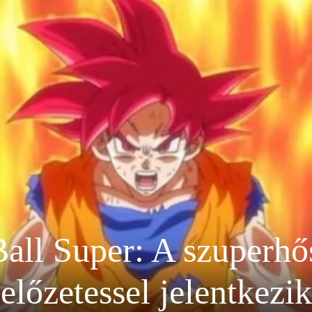
all Super: A szuperhős
előzetessel jelentkezik