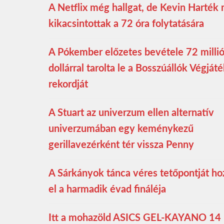
A Netflix még hallgat, de Kevin Harték
kikacsintottak a 72 óra folytatására
A Pókember előzetes bevétele 72 milli
dollárral tarolta le a Bosszúállók Végját
rekordját
A Stuart az univerzum ellen alternatív
univerzumában egy keménykezű
gerillavezérként tér vissza Penny
A Sárkányok tánca véres tetőpontját ho
el a harmadik évad fináléja
Itt a mohazöld ASICS GEL-KAYANO 14