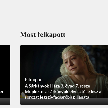
Most felkapott
Filmipar
A Sárkányok Háza 3. évad 7. része
er
leleplezte, a sárkányok elvesztése lesz a
sorozat legszívfacsaróbb pillanata