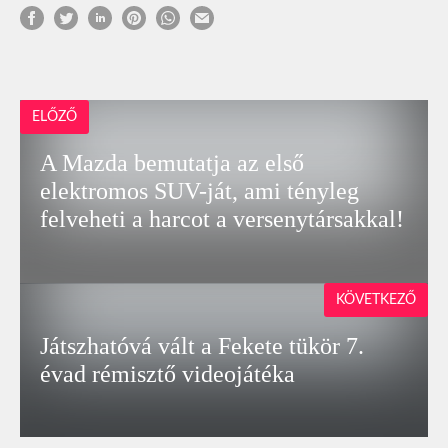
ELŐZŐ
A Mazda bemutatja az első
elektromos SUV-ját, ami tényleg
felveheti a harcot a versenytársakkal!
KÖVETKEZŐ
Játszhatóvá vált a Fekete tükör 7.
évad rémisztő videojátéka