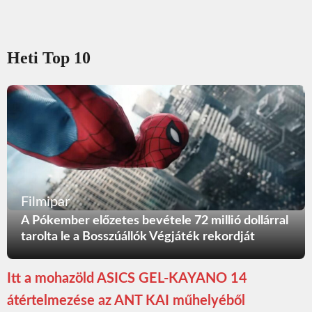
Heti Top 10
Filmipar
A Pókember előzetes bevétele 72 millió dollárral
tarolta le a Bosszúállók Végjáték rekordját
Itt a mohazöld ASICS GEL-KAYANO 14
átértelmezése az ANT KAI műhelyéből