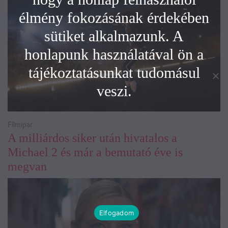
élmény fokozásának érdekében
sütiket alkalmazunk. A
honlapunk használatával ön a
tájékoztatásunkat tudomásul
veszi.
Filmipar
A milliárdos siker után hivatalos a
Michael 2 és már a bemutató éve is
megvan
Elfogadom