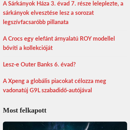
A Sárkányok Háza 3. évad 7. része leleplezte, a
sárkányok elvesztése lesz a sorozat
legszívfacsaróbb pillanata
A Crocs egy elefánt árnyalatú ROY modellel
bővíti a kollekcióját
Lesz-e Outer Banks 6. évad?
A Xpeng a globális piacokat célozza meg
vadonatúj G9L szabadidő-autójával
Most felkapott