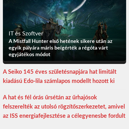
IT és Szoftver
A Mistfall Hunter első hetének sikere után az
egyik pályára máris beígérték a régóta várt
egyjátékos módot
A Seiko 145 éves születésnapjára hat limitált
kiadású Edo-lila számlapos modellt hozott ki
A hat és fél órás űrsétán az űrhajósok
felszerelték az utolsó rögzítőszerkezetet, amivel
az ISS energiafejlesztése a célegyenesbe fordult