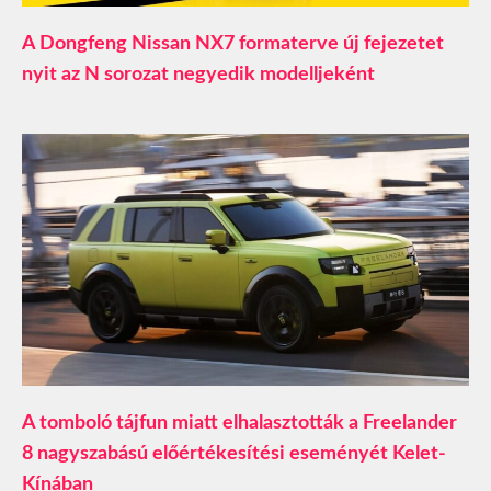
A Dongfeng Nissan NX7 formaterve új fejezetet
nyit az N sorozat negyedik modelljeként
A tomboló tájfun miatt elhalasztották a Freelander
8 nagyszabású előértékesítési eseményét Kelet-
Kínában