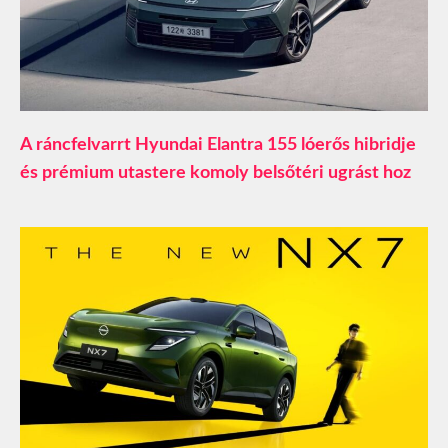
A ráncfelvarrt Hyundai Elantra 155 lóerős hibridje
és prémium utastere komoly belsőtéri ugrást hoz