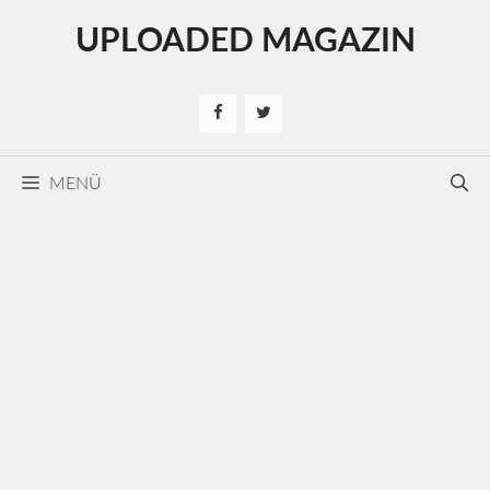
Kilépés
UPLOADED MAGAZIN
a
tartalomba
MENÜ