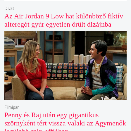
Divat
Az Air Jordan 9 Low hat különböző fiktív
alteregót gyúr egyetlen őrült dizájnba
Filmipar
Penny és Raj után egy gigantikus
szörnyként tért vissza valaki az Agymenők