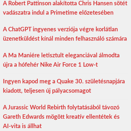
A Robert Pattinson alakította Chris Hansen sötét
vadászatra indul a Primetime előzetesében
A ChatGPT ingyenes verziója végre korlátlan
üzenetküldést kínál minden felhasználó számára
A Ma Maniére letisztult eleganciával álmodta
újra a hófehér Nike Air Force 1 Low-t
Ingyen kapod meg a Quake 30. születésnapjára
kiadott, teljesen új pályacsomagot
A Jurassic World Rebirth folytatásából távozó
Gareth Edwards mögött kreatív ellentétek és
AI-vita is állhat