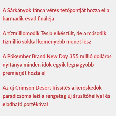
A Sárkányok tánca véres tetőpontját hozza el a
harmadik évad fináléja
A tízmilliomodik Tesla elkészült, de a második
tízmillió sokkal keményebb menet lesz
A Pókember Brand New Day 355 millió dolláros
nyitánya minden idők egyik legnagyobb
premierjét hozta el
Az új Crimson Desert frissítés a kereskedők
paradicsoma lett a rengeteg új árusítóhellyel és
eladható portékával