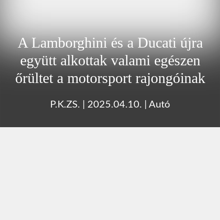
A Lamborghini és a Ducati újra
együtt alkottak valami egészen
őrültet a motorsport rajongóinak
P.K.ZS.
|
2025.04.10.
|
Autó