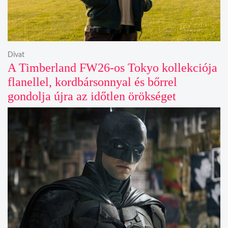
Divat
A Timberland FW26-os Tokyo kollekciója
flanellel, kordbársonnyal és bőrrel
gondolja újra az időtlen örökséget