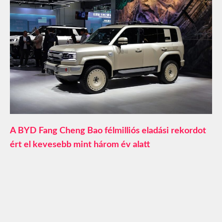
A BYD Fang Cheng Bao félmilliós eladási rekordot
ért el kevesebb mint három év alatt