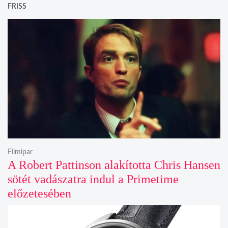
FRISS
Filmipar
A Robert Pattinson alakította Chris Hansen
sötét vadászatra indul a Primetime
előzetesében