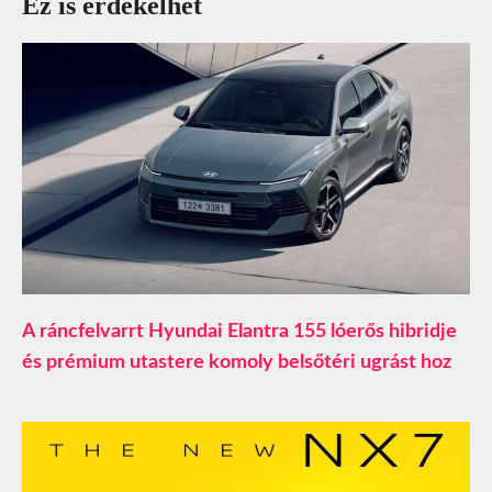
Ez is érdekelhet
A ráncfelvarrt Hyundai Elantra 155 lóerős hibridje
és prémium utastere komoly belsőtéri ugrást hoz