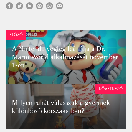
ELŐZŐ
A Nintendo végleg leállítja a Dr.
Mario World alkalmazását november
1-én
KÖVETKEZŐ
Milyen ruhát válasszak a gyermek
különböző korszakaiban?