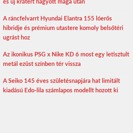
és új krátert hagyott maga után
A ráncfelvarrt Hyundai Elantra 155 lóerős
hibridje és prémium utastere komoly belsőtéri
ugrást hoz
Az ikonikus PSG x Nike KD 6 most egy letisztult
metál ezüst színben tér vissza
A Seiko 145 éves születésnapjára hat limitált
kiadású Edo-lila számlapos modellt hozott ki