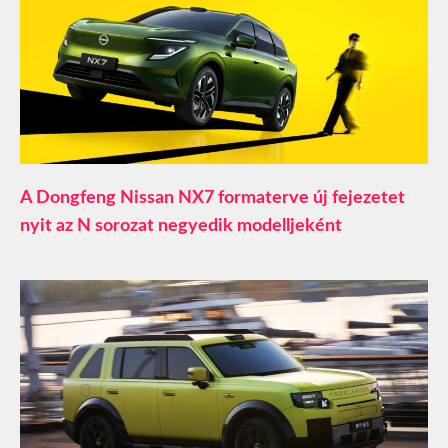
A Dongfeng Nissan NX7 formaterve új fejezetet
nyit az N sorozat negyedik modelljeként