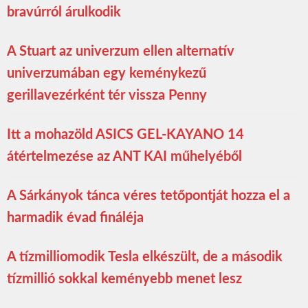
bravúrról árulkodik
A Stuart az univerzum ellen alternatív
univerzumában egy keménykezű
gerillavezérként tér vissza Penny
Itt a mohazöld ASICS GEL-KAYANO 14
átértelmezése az ANT KAI műhelyéből
A Sárkányok tánca véres tetőpontját hozza el a
harmadik évad fináléja
A tízmilliomodik Tesla elkészült, de a második
tízmillió sokkal keményebb menet lesz