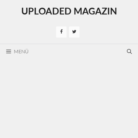
Kilépés
UPLOADED MAGAZIN
a
tartalomba
MENÜ