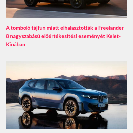
A tomboló tájfun miatt elhalasztották a Freelander
8 nagyszabású előértékesítési eseményét Kelet-
Kínában