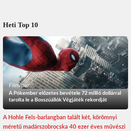
Heti Top 10
Filmipar
A Pókember előzetes bevétele 72 millió dollárral
tarolta le a Bosszúállók Végjáték rekordját
A Hohle Fels-barlangban talált két, körömnyi
méretű madárszobrocska 40 ezer éves művészi