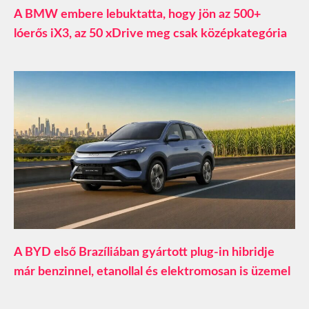
A BMW embere lebuktatta, hogy jön az 500+
lóerős iX3, az 50 xDrive meg csak középkategória
A BYD első Brazíliában gyártott plug-in hibridje
már benzinnel, etanollal és elektromosan is üzemel