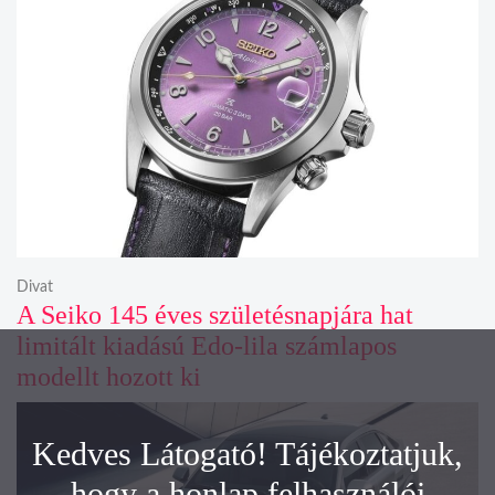
Divat
A Seiko 145 éves születésnapjára hat
limitált kiadású Edo-lila számlapos
modellt hozott ki
Kedves Látogató! Tájékoztatjuk,
hogy a honlap felhasználói