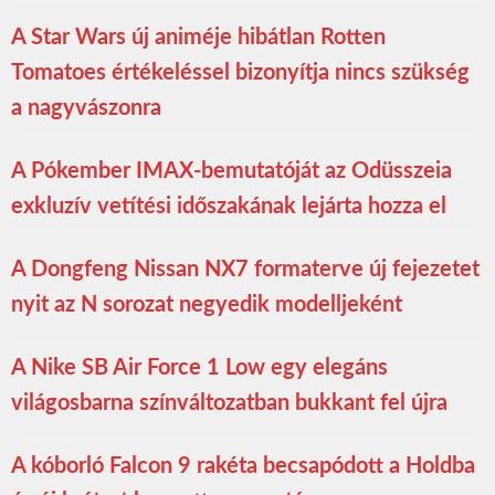
A Star Wars új animéje hibátlan Rotten
Tomatoes értékeléssel bizonyítja nincs szükség
a nagyvászonra
A Pókember IMAX-bemutatóját az Odüsszeia
exkluzív vetítési időszakának lejárta hozza el
A Dongfeng Nissan NX7 formaterve új fejezetet
nyit az N sorozat negyedik modelljeként
A Nike SB Air Force 1 Low egy elegáns
világosbarna színváltozatban bukkant fel újra
A kóborló Falcon 9 rakéta becsapódott a Holdba