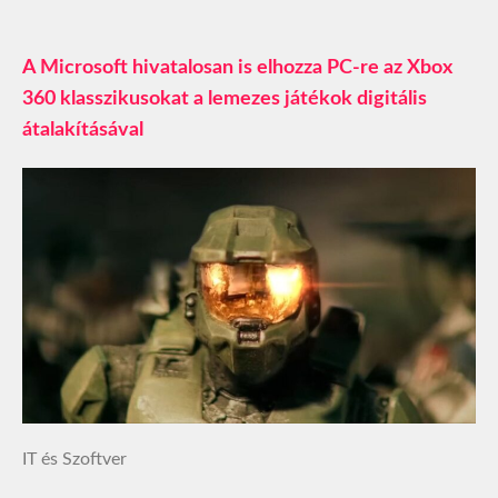
A Microsoft hivatalosan is elhozza PC-re az Xbox
360 klasszikusokat a lemezes játékok digitális
átalakításával
IT és Szoftver