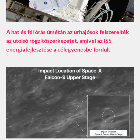
A hat és fél órás űrsétán az űrhajósok felszerelték
az utolsó rögzítőszerkezetet, amivel az ISS
energiafejlesztése a célegyenesbe fordult