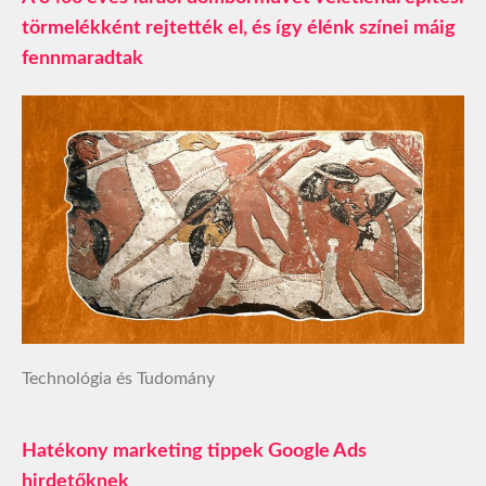
törmelékként rejtették el, és így élénk színei máig
fennmaradtak
Technológia és Tudomány
Hatékony marketing tippek Google Ads
hirdetőknek