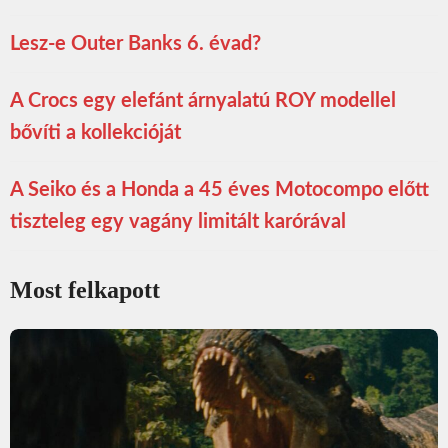
Lesz-e Outer Banks 6. évad?
A Crocs egy elefánt árnyalatú ROY modellel
bővíti a kollekcióját
A Seiko és a Honda a 45 éves Motocompo előtt
tiszteleg egy vagány limitált karórával
Most felkapott