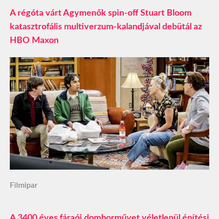
A régóta várt Agymenők spin-off Stuart Bloom
katasztrofális multiverzum-kalandjával debütál az
HBO Maxon
Filmipar
A 3400 éves fáraói domborművet véletlenül építési