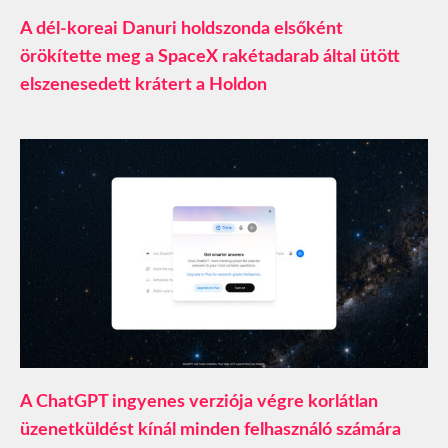
A dél-koreai Danuri holdszonda elsőként
örökítette meg a SpaceX rakétadarab által ütött
elszenesedett krátert a Holdon
A ChatGPT ingyenes verziója végre korlátlan
üzenetküldést kínál minden felhasználó számára