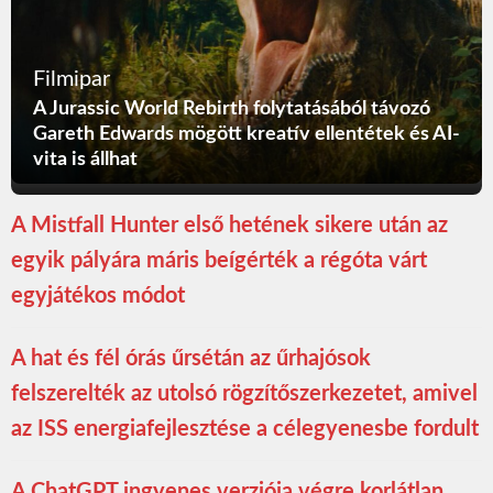
Filmipar
A Jurassic World Rebirth folytatásából távozó
Gareth Edwards mögött kreatív ellentétek és AI-
vita is állhat
A Mistfall Hunter első hetének sikere után az
egyik pályára máris beígérték a régóta várt
egyjátékos módot
A hat és fél órás űrsétán az űrhajósok
felszerelték az utolsó rögzítőszerkezetet, amivel
az ISS energiafejlesztése a célegyenesbe fordult
A ChatGPT ingyenes verziója végre korlátlan