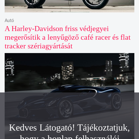
Autó
A Harley-Davidson friss védjegyei
megerősítik a lenyűgöző café racer és flat
tracker szériagyártását
Kedves Látogató! Tájékoztatjuk,
hogy a honlap felhasználói