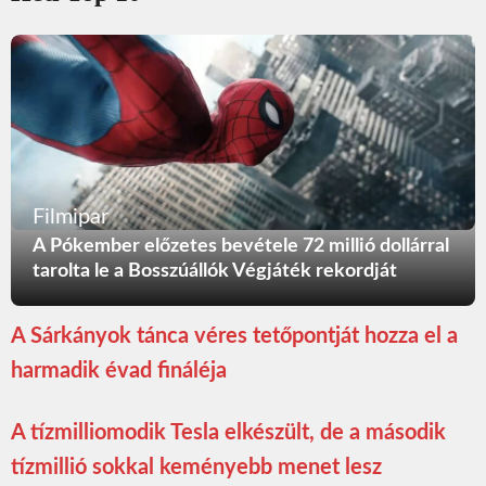
Filmipar
A Pókember előzetes bevétele 72 millió dollárral
tarolta le a Bosszúállók Végjáték rekordját
A Sárkányok tánca véres tetőpontját hozza el a
harmadik évad fináléja
A tízmilliomodik Tesla elkészült, de a második
tízmillió sokkal keményebb menet lesz