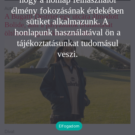
élmény fokozásának érdekében
Autó
A Bugatti Destrier egy utcára álmodott
sütiket alkalmazunk. A
Bolide, ami a pályaautók brutalitását
honlapunk használatával ön a
öltözteti egyedi karosszériába
tájékoztatásunkat tudomásul
veszi.
Elfogadom
Divat