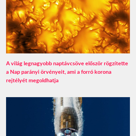
A világ legnagyobb naptávcsöve először rögzítette
a Nap parányi örvényeit, ami a forró korona
rejtélyét megoldhatja