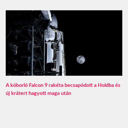
A kóborló Falcon 9 rakéta becsapódott a Holdba és
új krátert hagyott maga után