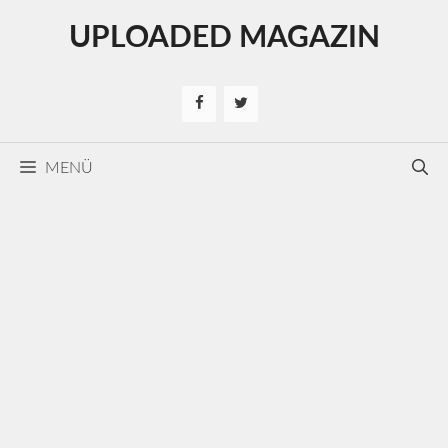
Kilépés
UPLOADED MAGAZIN
a
tartalomba
MENÜ