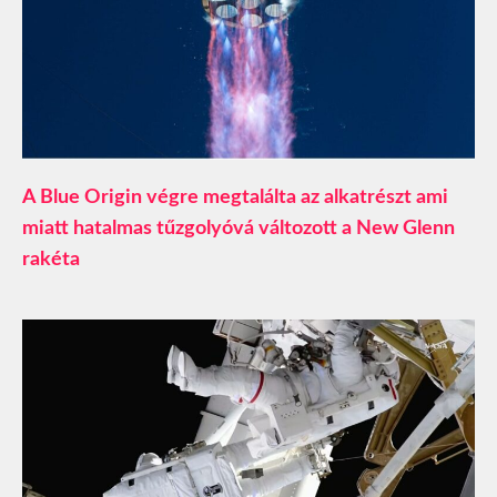
A Blue Origin végre megtalálta az alkatrészt ami
miatt hatalmas tűzgolyóvá változott a New Glenn
rakéta