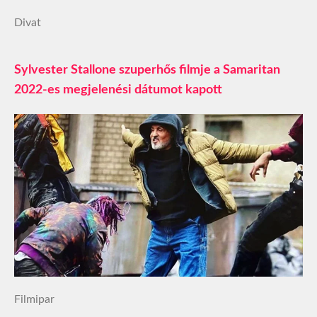
Divat
Sylvester Stallone szuperhős filmje a Samaritan
2022-es megjelenési dátumot kapott
Filmipar