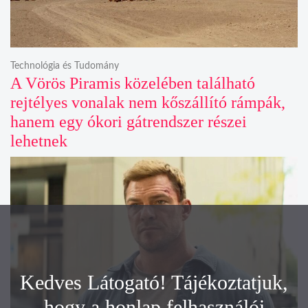
Technológia és Tudomány
A Vörös Piramis közelében található
rejtélyes vonalak nem kőszállító rámpák,
hanem egy ókori gátrendszer részei
lehetnek
Kedves Látogató! Tájékoztatjuk,
hogy a honlap felhasználói