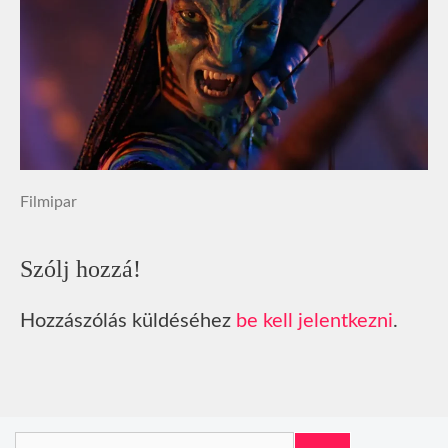
Filmipar
Szólj hozzá!
Hozzászólás küldéséhez
be kell jelentkezni
.
Keresés: