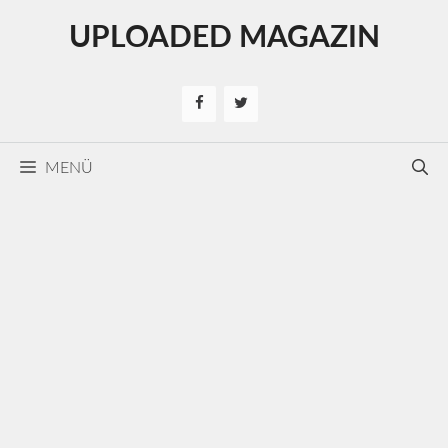
Kilépés
UPLOADED MAGAZIN
a
tartalomba
MENÜ