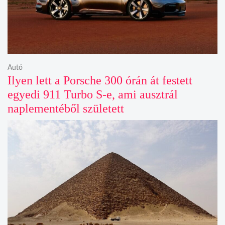
Autó
Ilyen lett a Porsche 300 órán át festett
egyedi 911 Turbo S-e, ami ausztrál
naplementéből született