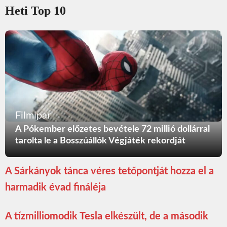
Heti Top 10
Filmipar
A Pókember előzetes bevétele 72 millió dollárral
tarolta le a Bosszúállók Végjáték rekordját
A Sárkányok tánca véres tetőpontját hozza el a
harmadik évad fináléja
A tízmilliomodik Tesla elkészült, de a második