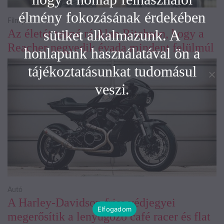
élmény fokozásának érdekében
Filmipar
Az életét tenné rá Alan Ritchson, hogy a
sütiket alkalmazunk. A
Reacher negyedik évada mindent felülmúl
honlapunk használatával ön a
tájékoztatásunkat tudomásul
veszi.
Autó
A Harley-Davidson friss védjegyei
Elfogadom
megerősítik a lenyűgöző café racer és flat