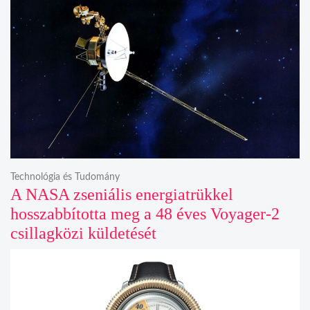
Technológia és Tudomány
A NASA zseniális energiatrükkel
hosszabbította meg a 48 éves Voyager-2
csillagközi küldetését