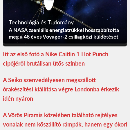
Technológia és Tudomány
A NASA zseniális energiatrükkel hosszabbította
meg a 48 éves Voyager-2 csillagközi küldetését
Itt az első fotó a Nike Caitlin 1 Hot Punch
cipőjéről brutálisan ütős színben
A Seiko szenvedélyesen megszállott
órakészítési kiállítása végre Londonba érkezik
idén nyáron
A Vörös Piramis közelében található rejtélyes
vonalak nem kőszállító rámpák, hanem egy ókori