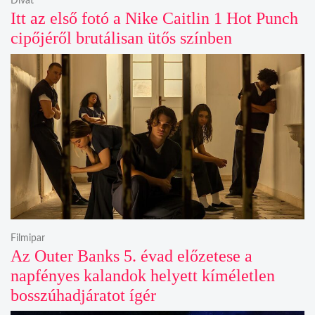
Divat
Itt az első fotó a Nike Caitlin 1 Hot Punch
cipőjéről brutálisan ütős színben
Filmipar
Az Outer Banks 5. évad előzetese a
napfényes kalandok helyett kíméletlen
bosszúhadjáratot ígér