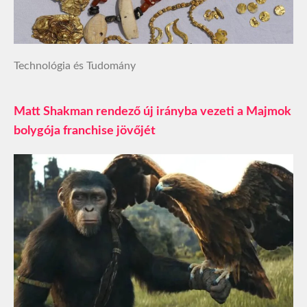
Technológia és Tudomány
Matt Shakman rendező új irányba vezeti a Majmok
bolygója franchise jövőjét