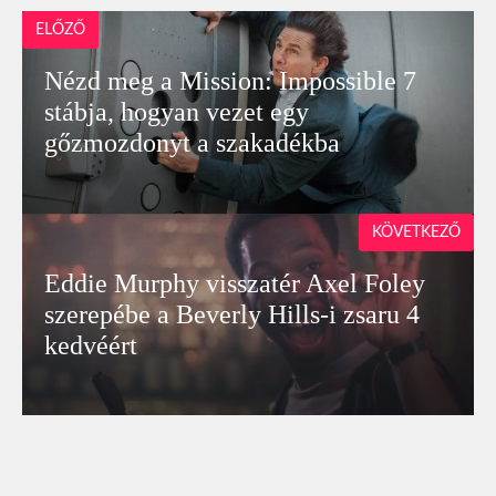
ELŐZŐ
Nézd meg a Mission: Impossible 7
stábja, hogyan vezet egy
gőzmozdonyt a szakadékba
KÖVETKEZŐ
Eddie Murphy visszatér Axel Foley
szerepébe a Beverly Hills-i zsaru 4
kedvéért