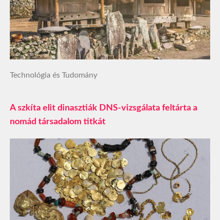
Technológia és Tudomány
A szkíta elit dinasztiák DNS-vizsgálata feltárta a
nomád társadalom titkát