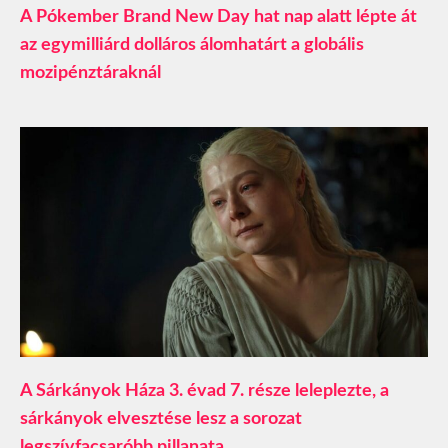
A Pókember Brand New Day hat nap alatt lépte át
az egymilliárd dolláros álomhatárt a globális
mozipénztáraknál
A Sárkányok Háza 3. évad 7. része leleplezte, a
sárkányok elvesztése lesz a sorozat
legszívfacsaróbb pillanata