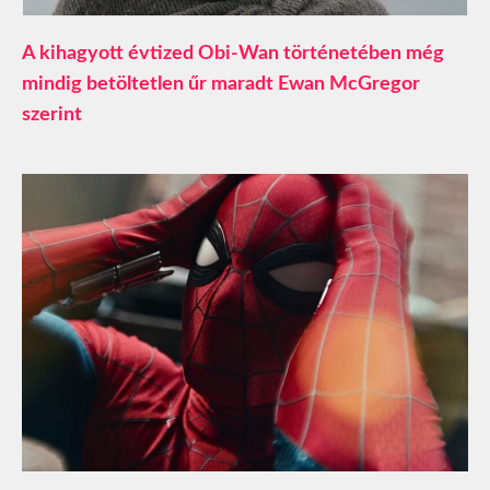
A kihagyott évtized Obi-Wan történetében még
mindig betöltetlen űr maradt Ewan McGregor
szerint