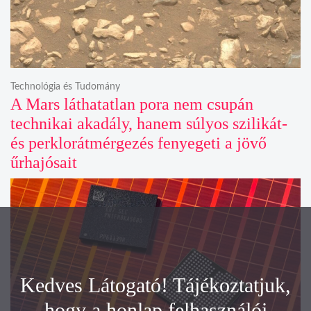
Technológia és Tudomány
A Mars láthatatlan pora nem csupán
technikai akadály, hanem súlyos szilikát-
és perklorátmérgezés fenyegeti a jövő
űrhajósait
Kedves Látogató! Tájékoztatjuk,
hogy a honlap felhasználói