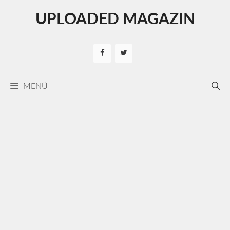
Kilépés
UPLOADED MAGAZIN
a
tartalomba
MENÜ