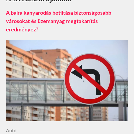
A balra kanyarodás betiltása biztonságosabb
városokat és üzemanyag megtakarítás
eredményez?
Autó