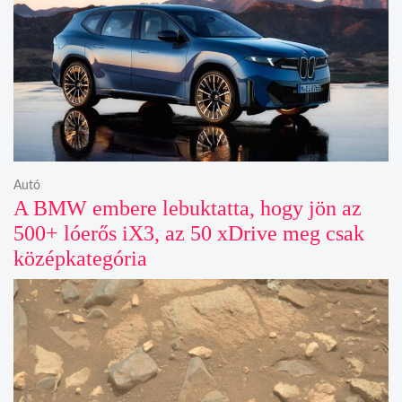
Autó
A BMW embere lebuktatta, hogy jön az
500+ lóerős iX3, az 50 xDrive meg csak
középkategória