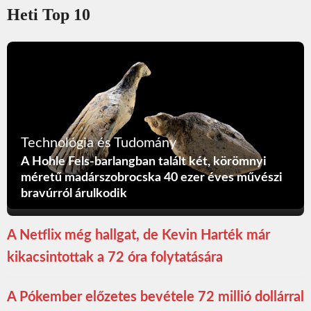
Heti Top 10
Technológia és Tudomány
A Hohle Fels-barlangban talált két, körömnyi
méretű madárszobrocska 40 ezer éves művészi
bravúrról árulkodik
A Netflix még hallgat, de Kevin Harték már
kikacsintottak a 72 óra folytatására
A Pókember előzetes bevétele 72 millió dollárral