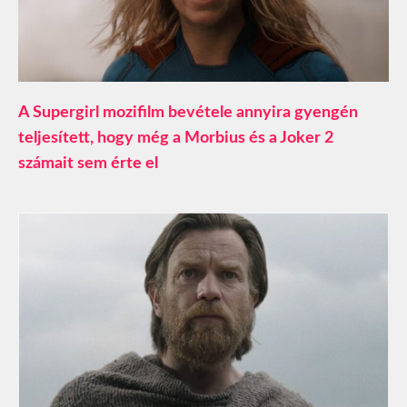
A Supergirl mozifilm bevétele annyira gyengén
teljesített, hogy még a Morbius és a Joker 2
számait sem érte el