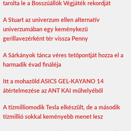
tarolta le a Bosszúállók Végjáték rekordját
A Stuart az univerzum ellen alternatív
univerzumában egy keménykezű
gerillavezérként tér vissza Penny
A Sárkányok tánca véres tetőpontját hozza el a
harmadik évad fináléja
Itt a mohazöld ASICS GEL-KAYANO 14
átértelmezése az ANT KAI műhelyéből
A tízmilliomodik Tesla elkészült, de a második
tízmillió sokkal keményebb menet lesz