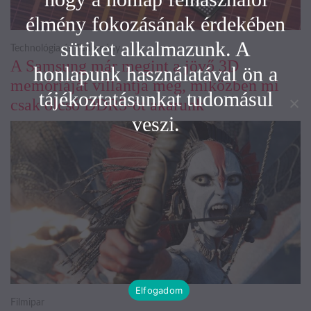
élmény fokozásának érdekében
sütiket alkalmazunk. A
Technológia és Tudomány
A Samsung már megint a jövő 3D
honlapunk használatával ön a
memóriáját villantja meg, miközben mi
tájékoztatásunkat tudomásul
csak olcsó DDR5-öt akarunk
veszi.
Elfogadom
Filmipar