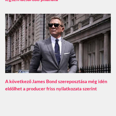
A következő James Bond szereposztása még idén
eldőlhet a producer friss nyilatkozata szerint