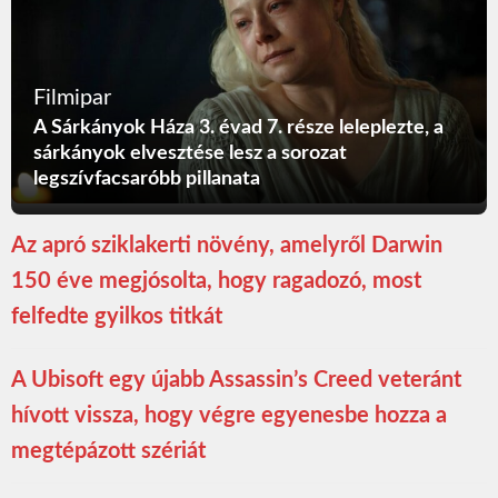
Filmipar
A Sárkányok Háza 3. évad 7. része leleplezte, a
sárkányok elvesztése lesz a sorozat
legszívfacsaróbb pillanata
Az apró sziklakerti növény, amelyről Darwin
150 éve megjósolta, hogy ragadozó, most
felfedte gyilkos titkát
A Ubisoft egy újabb Assassin’s Creed veteránt
hívott vissza, hogy végre egyenesbe hozza a
megtépázott szériát