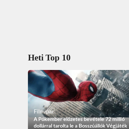
Heti Top 10
Filmipar
A Pókember előzetes bevétele 72 millió
dollárral tarolta le a Bosszúállók Végjáték