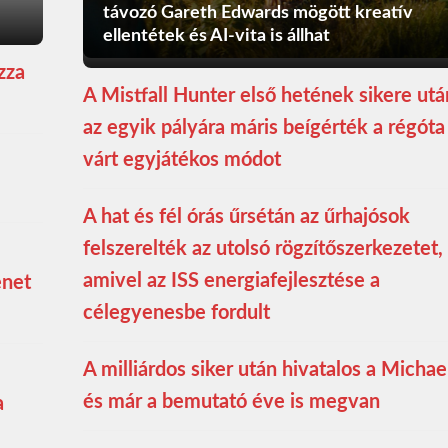
távozó Gareth Edwards mögött kreatív
ellentétek és AI-vita is állhat
zza
A Mistfall Hunter első hetének sikere utá
az egyik pályára máris beígérték a régóta
várt egyjátékos módot
A hat és fél órás űrsétán az űrhajósok
felszerelték az utolsó rögzítőszerkezetet,
amivel az ISS energiafejlesztése a
enet
célegyenesbe fordult
A milliárdos siker után hivatalos a Michae
és már a bemutató éve is megvan
a