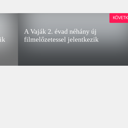
KÖVETK
A Vaják 2. évad néhány új
ik
filmelőzetessel jelentkezik