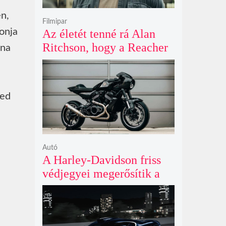
én,
Filmipar
onja
Az életét tenné rá Alan
Ritchson, hogy a Reacher
lna
negyedik évada mindent
felülmúl
red
Autó
A Harley-Davidson friss
védjegyei megerősítik a
lenyűgöző café racer és
flat tracker szériagyártását