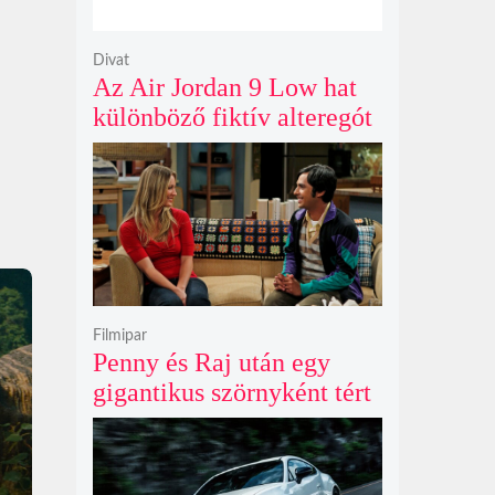
Divat
Az Air Jordan 9 Low hat
különböző fiktív alteregót
gyúr egyetlen őrült
dizájnba
Filmipar
Penny és Raj után egy
gigantikus szörnyként tért
vissza valaki az
Agymenők legújabb spin-
offjában