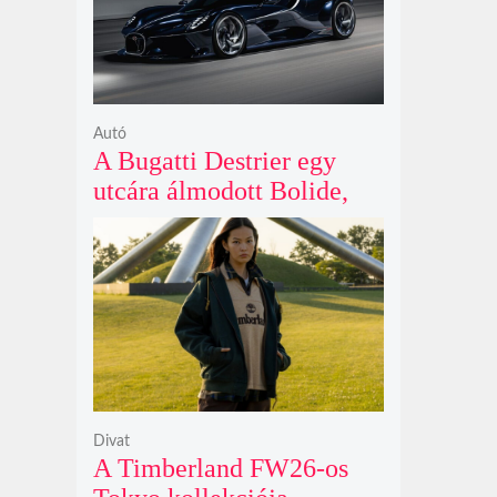
Autó
A Bugatti Destrier egy
utcára álmodott Bolide,
ami a pályaautók
brutalitását öltözteti
egyedi karosszériába
Divat
A Timberland FW26-os