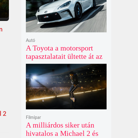
n
Autó
A Toyota a motorsport
tapasztalatait ültette át az
új GR86 vezethetőségébe
és biztonságába
l 2
Filmipar
A milliárdos siker után
hivatalos a Michael 2 és