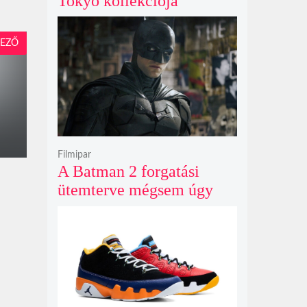
Tokyo kollekciója
flanellel, kordbársonnyal
és bőrrel gondolja újra az
EZŐ
időtlen örökséget
Filmipar
A Batman 2 forgatási
ütemterve mégsem úgy
alakul, ahogy azt James
Gunn korábban tervezte