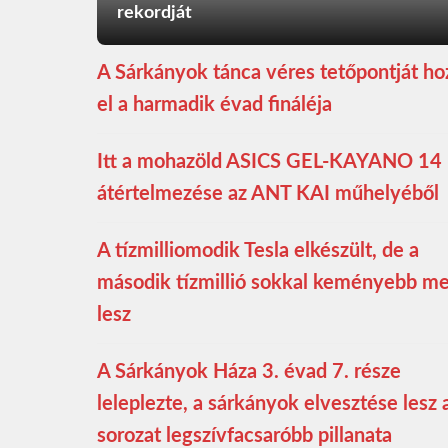
rekordját
A Sárkányok tánca véres tetőpontját ho
el a harmadik évad fináléja
Itt a mohazöld ASICS GEL-KAYANO 14
átértelmezése az ANT KAI műhelyéből
A tízmilliomodik Tesla elkészült, de a
második tízmillió sokkal keményebb m
lesz
A Sárkányok Háza 3. évad 7. része
leleplezte, a sárkányok elvesztése lesz 
sorozat legszívfacsaróbb pillanata