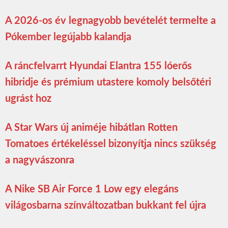
A 2026-os év legnagyobb bevételét termelte a
Pókember legújabb kalandja
A ráncfelvarrt Hyundai Elantra 155 lóerős
hibridje és prémium utastere komoly belsőtéri
ugrást hoz
A Star Wars új animéje hibátlan Rotten
Tomatoes értékeléssel bizonyítja nincs szükség
a nagyvászonra
A Nike SB Air Force 1 Low egy elegáns
világosbarna színváltozatban bukkant fel újra