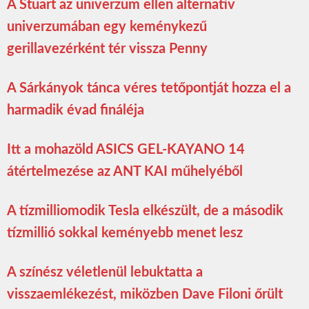
A Stuart az univerzum ellen alternatív
univerzumában egy keménykezű
gerillavezérként tér vissza Penny
A Sárkányok tánca véres tetőpontját hozza el a
harmadik évad fináléja
Itt a mohazöld ASICS GEL-KAYANO 14
átértelmezése az ANT KAI műhelyéből
A tízmilliomodik Tesla elkészült, de a második
tízmillió sokkal keményebb menet lesz
A színész véletlenül lebuktatta a
visszaemlékezést, miközben Dave Filoni őrült