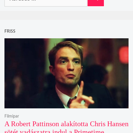
FRISS
Filmipar
A Robert Pattinson alakította Chris Hansen
sötét vadászatra indul a Primetime