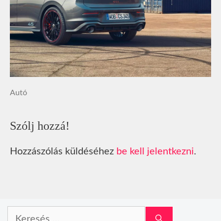
Autó
Szólj hozzá!
Hozzászólás küldéséhez
be kell jelentkezni
.
Keresés: