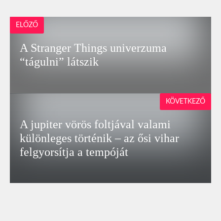
ELŐZŐ
A Stranger Things univerzuma
“tágulni” látszik
KÖVETKEZŐ
A jupiter vörös foltjával valami
különleges történik – az ősi vihar
felgyorsítja a tempóját