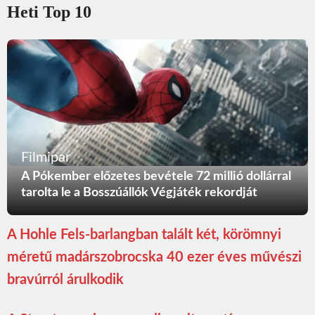
Heti Top 10
Filmipar
A Pókember előzetes bevétele 72 millió dollárral
tarolta le a Bosszúállók Végjáték rekordját
A Hohle Fels-barlangban talált két, körömnyi
méretű madárszobrocska 40 ezer éves művészi
bravúrról árulkodik