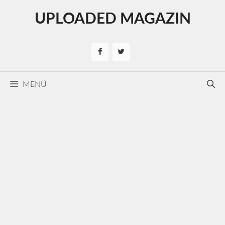
Kilépés
UPLOADED MAGAZIN
a
tartalomba
MENÜ