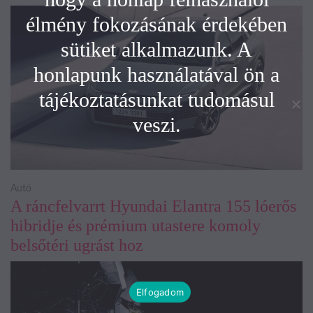
élmény fokozásának érdekében
sütiket alkalmazunk. A
honlapunk használatával ön a
tájékoztatásunkat tudomásul
veszi.
Autó
A ráncfelvarrt Hyundai Elantra 155 lóerős
hibridje és prémium utastere komoly
belsőtéri ugrást hoz
Elfogadom