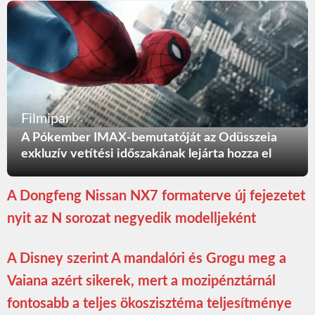
Filmipar
A Pókember IMAX-bemutatóját az Odüsszeia
exkluzív vetítési időszakának lejárta hozza el
A Dongfeng Nissan NX7 formaterve új fejezetet
nyit az N sorozat negyedik modelljeként
A Disney szerint A mandalóri és Grogu meg a
Vaiana azért sikerek, mert a mozipénztárnál
fontosabb a teljes ökoszisztéma teljesítménye