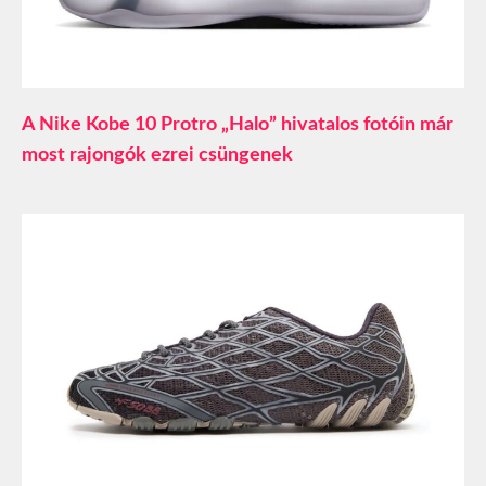
A Nike Kobe 10 Protro „Halo” hivatalos fotóin már
most rajongók ezrei csüngenek